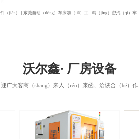
（jiàn）
|
东莞自动（dòng）车床加（jiā）工
|
精（jīng）密汽（qì）车
沃尔鑫· 厂房设备
n）迎广大客商（shāng）来人（rén）来函、洽谈合（hé）