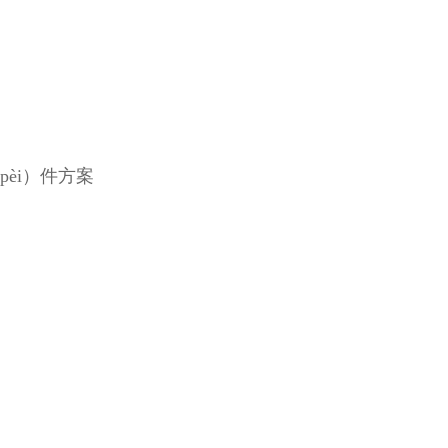
èi）件方案
转接器
厂家直销弹簧筒（tǒng）灯压缩弹簧不锈钢