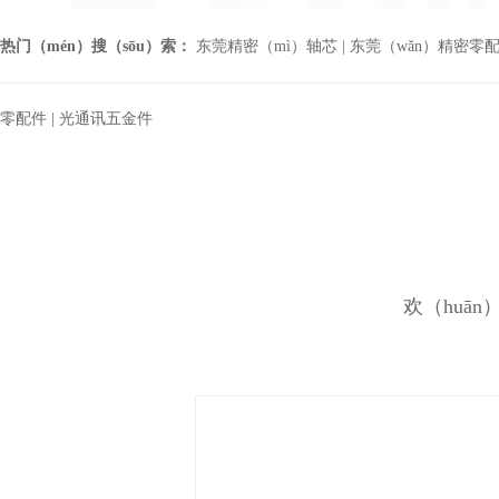
热门（mén）搜（sōu）索：
东莞精密（mì）轴芯
|
东莞（wǎn）精密零配件
零配件
|
光通讯五金件
欢（huā