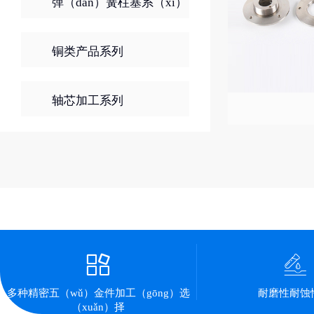
弹（dàn）簧柱塞系（xì）
列
铜类产品系列
轴芯加工系列
该栏目下没有内容..
多种精密五（wǔ）金件加工（gōng）选
耐磨性耐蚀
（xuǎn）择