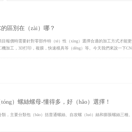
C的區別在（zài）哪？
項目報價時需要針對零部件特（tè）性（xìng）選擇合適的加工方式才能更快
NC機加工，3D打印，複膜，快速模具等（děng）等。今天我們來說一下C
tóng）螺絲螺母-懂得多，好（hǎo）選擇！
類，主要分類包（bāo）括普通螺絲、自攻螺（luó）絲和膨脹螺絲三種。有頭螺
。