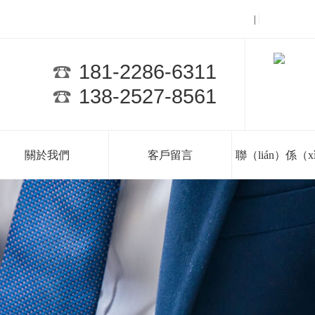
返回（huí）首頁
網（wǎn
|
181-2286-6311
138-2527-8561
關於我們
客戶留言
聯（lián）係（