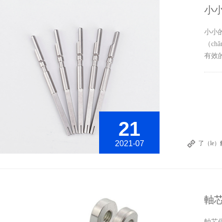
小
小小
（c
有效的
21
2021-07
了（le
軸芯
​軸