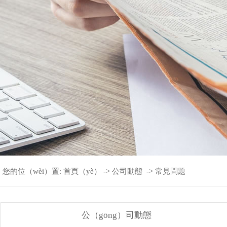
您的位（wèi）置:
首頁（yè）
->
公司動態
->
常見問題
公（gōng）司動態