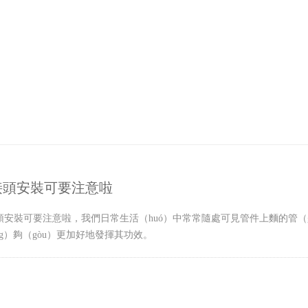
接頭安裝可要注意啦
頭安裝可要注意啦，我們日常生活（huó）中常常隨處可見管件上麵的管（g
ng）夠（gòu）更加好地發揮其功效。