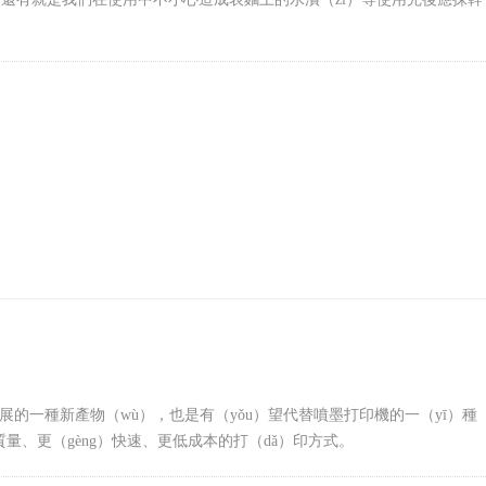
展的一種新產物（wù），也是有（yǒu）望代替噴墨打印機的一（yī）種
高質量、更（gèng）快速、更低成本的打（dǎ）印方式。