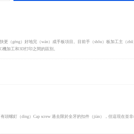
更（gèng）好地完（wán）成手板項目。目前手（shǒu）板加工主（zh
NC機加工和3D打印之間的區別。
釘（dìng）Cap screw 過去限於全牙的扣件（jiàn），但這現在並