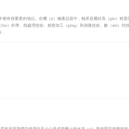
備中都有很重要的地位。在機（jī）械產品當中，軸承是屬於高（gāo）精度
iào）科學、熱處理技術、精密加工（gōng）和測量技術、數（shù）控
..
清潔，還有就是我們在使用中不小心造成表麵上的水漬（zì）等使用完後應抹幹