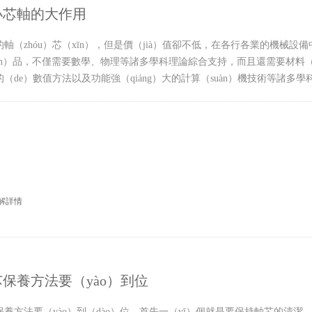
小芯軸的大作用
的軸（zhóu）芯（xīn），但是價（jià）值卻不低，在各行各業的機械設
hǎn）品，不僅需要數學、物理等諸多學科理論綜合支持，而且還需要材料（l
（de）數值方法以及功能強（qiáng）大的計算（suàn）機技術等諸多學科.
）解詳情
保養方法要（yào）到位
芯保養方法要（yào）到（dào）位，首先一（yī）個就是要保持軸芯的