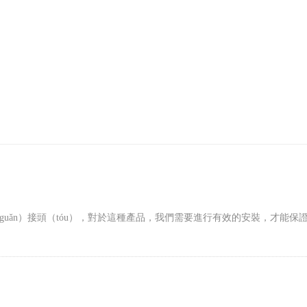
uǎn）接頭（tóu），對於這種產品，我們需要進行有效的安裝，才能保