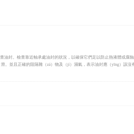
jiǎn）查油封。檢查靠近軸承處油封的狀況，以確保它們足以防止熱液體或腐
）滑。並且正確的阻隔雜（zá）物及（jí）濕氣，表示油封應（yīng）該沒