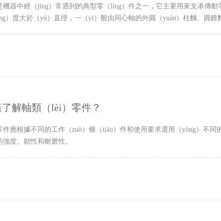
是機器中經（jīng）常遇到的典型零（líng）件之一，它主要用來支承傳
ǎng）度大於（yú）直徑，一（yī）般由同心軸的外圓（yuán）柱麵、圓
了解軸類（lèi）零件？
類零件應根據不同的工作（zuò）條（tiáo）件和使用要求選用（yòng）不
的強度、韌性和耐磨性。