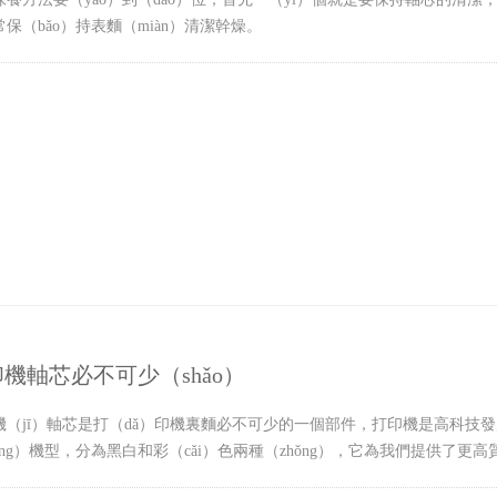
保（bǎo）持表麵（miàn）清潔幹燥。
機軸芯必不可少（shǎo）
機（jī）軸芯是打（dǎ）印機裏麵必不可少的一個部件，打印機是高科技發
ǒng）機型，分為黑白和彩（cǎi）色兩種（zhǒng），它為我們提供了更