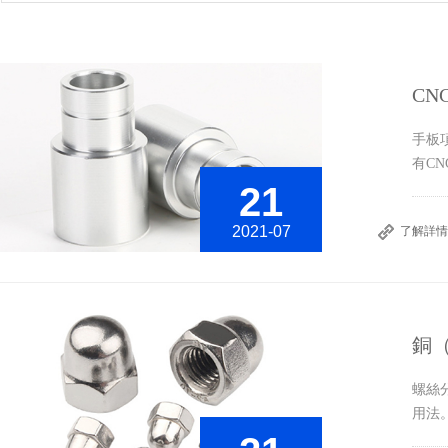
CN
手板
有C
21
2021-07
了解詳情
銅（
螺絲分
用法