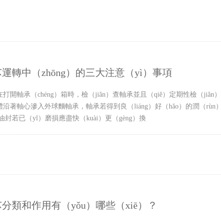
運轉中（zhōng）的三大注意（yì）事項
在打開軸承（chéng）箱時，檢（jiǎn）查軸承並且（qiě）定期性檢（
體沿著軸心滲入外球麵軸承，軸承若得到良（liáng）好（hǎo）的潤（rùn
油封若已（yǐ）磨損應盡快（kuài）更（gèng）換
分類和作用有（yǒu）哪些（xiē）？