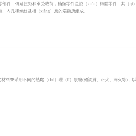
動零部件，傳遞扭矩和承受載荷，軸類零件是旋（xuán）轉體零件，其（qí
錐麵、內孔和螺紋及相（xiàng）應的端麵所組成。
同的材料並采用不同的熱處（chù）理（lǐ）規範(如調質、正火、淬火等)，