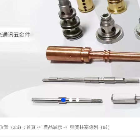
位置（zhì）:
首頁
->
產品展示
->
彈簧柱塞係列（liè）