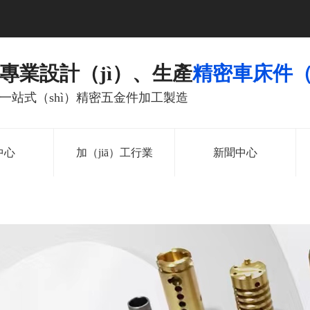
專業設計（jì）、生產
精密車床件（j
一站式（shì）精密五金件加工製造
中心
加（jiā）工行業
新聞中心