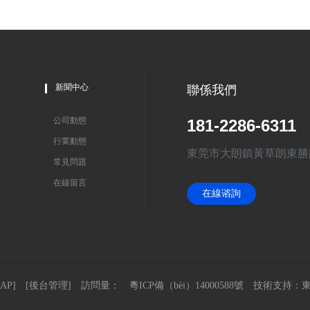
新聞中心
聯係我們
公司動態
181-2286-6311
行業動態
東莞市大朗鎮黃草朗東勝
常見問題
在線留言
在線谘詢
AP
] [
後台管理
] 訪問量：
粵ICP備（bèi）14000588號
技術支持：