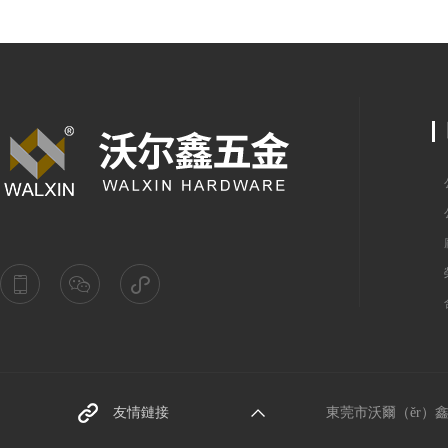
公
公
廠
榮
合
東莞螺絲廠家
友情鏈接
東莞市沃爾（ěr）鑫（x
阿裏巴巴網址