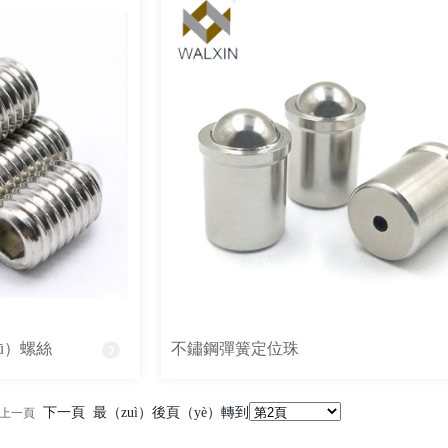
ū）螺絲
不鏽鋼彈簧定位珠
下一頁 最（zuì）後頁（yè）轉到
上一頁