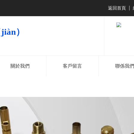
返回首頁
|
iàn）
關於我們
客戶留言
聯係我
181-2286-
138-2527-