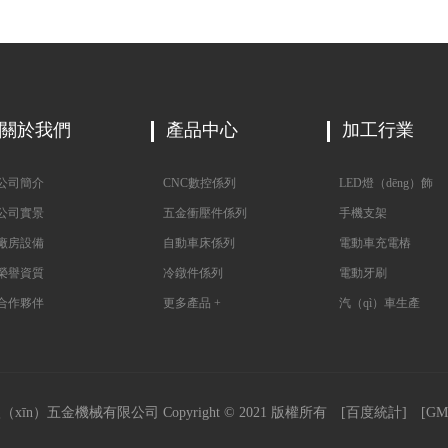
關於我們
產品中心
加工行業
司簡介
CNC數控係列
LED燈（dēng）飾
司實景
五金衝壓件係列
手機支架
房設備
自動車床係列
電動車充電樁
譽資質
冷鐓件係列
電動牙刷
作夥伴
更多產品 +
汽（qì）車生產
īn）五金機械有限公司 Copyright © 2021 版權所有 [
百度統計
] [
GM