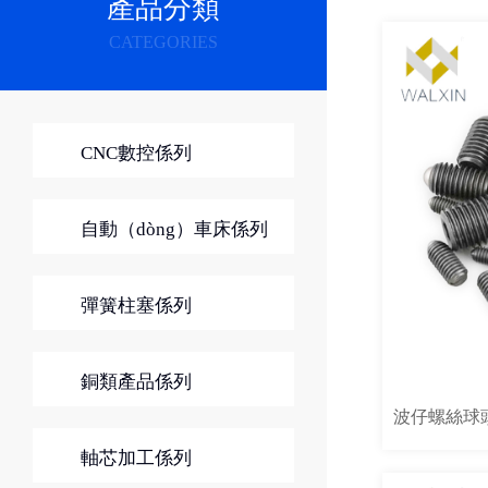
產品分類
CATEGORIES
CNC數控係列
自動（dòng）車床係列
彈簧柱塞係列
銅類產品係列
波仔螺絲球
軸芯加工係列