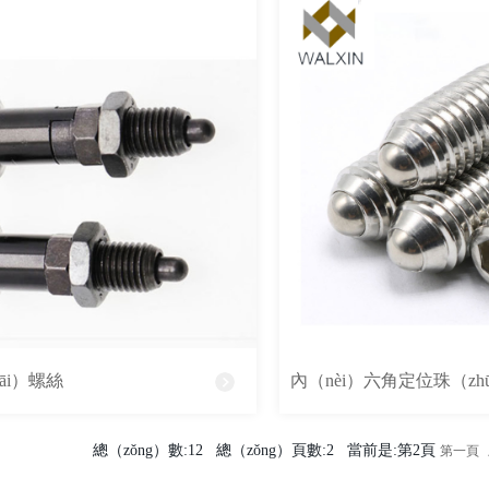
āi）螺絲
內（nèi）六角定位珠（zh
總（zǒng）數:12 總（zǒng）頁數:2 當前是:第2頁
第一頁