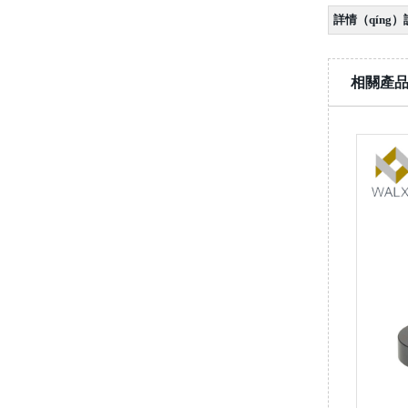
詳情（qíng
相關產