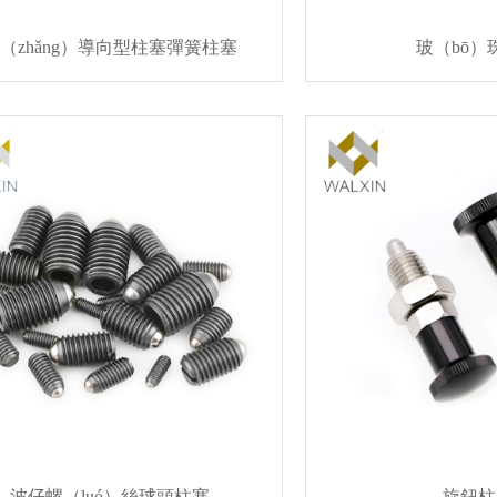
（zhǎng）導向型柱塞彈簧柱塞
玻（bō）
波仔螺（luó）絲球頭柱塞
旋鈕柱