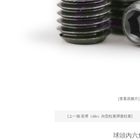
[查看原圖片]
[上一個:長導（dǎo）向型柱塞彈簧柱塞]
球頭內六