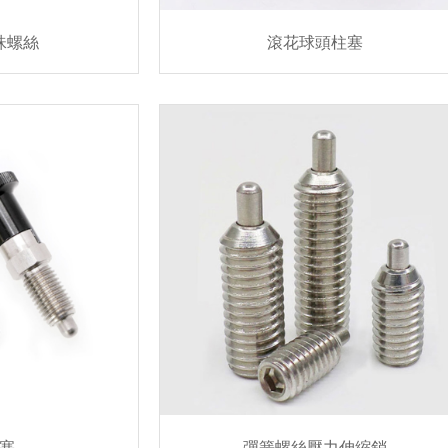
珠螺絲
滾花球頭柱塞
塞
彈簧螺絲壓力伸縮銷