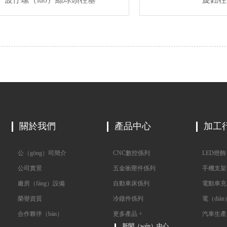
關於我們
產品中心
加工
公（gōng）司簡介
CNC數控係列
LED燈飾
公司實景
五金衝壓件係列
手機支架
廠房（fáng）設備
自動車床係列
電動車充
榮譽資質
冷鐓件係列
電（diàn
合作夥伴（bàn）
更多產品 +
汽車生產
新聞（wén）中心