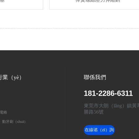
行業（yè）
聯係我們
181-2286-6311
東莞市大朗（lǎng）鎮黃
勝路56號
電樁
）動牙刷（shuā）
在線谘（zī）詢