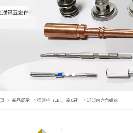
頁
->
產品展示
->
彈簧柱（zhù）塞係列
->
球頭內六角螺絲