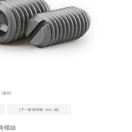
[返回]
[下一個:玻珠螺（luó）絲]
角螺絲