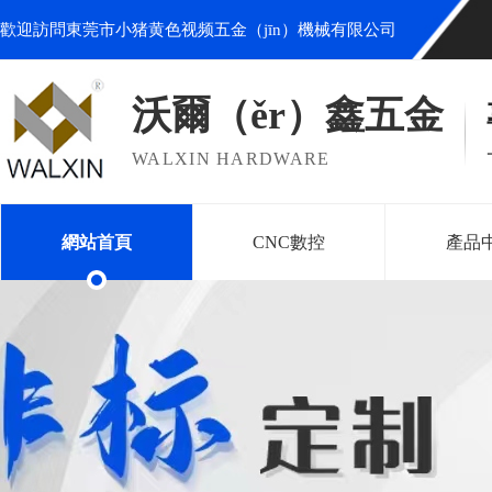
歡迎訪問東莞市小猪黄色视频五金（jīn）機械有限公司
沃爾（ěr）鑫五金
WALXIN HARDWARE
網站首頁
CNC數控
產品