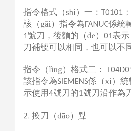
指令格式（shì）一：
T0101
該（gāi）指令為
係統轉
FANUC
號刀，後麵的（de）
表示
1
01
刀補號可以相同，也可以不
指令（lìng）格式二：
T04D0
該指令為
係（xì）
SIEMENS
示使用
號刀的
號刀沿作為
4
1
2.
換刀（dāo）點