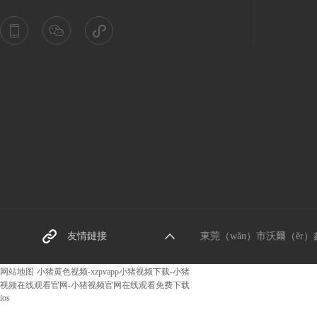
東莞螺絲廠家
友情鏈接
東莞（wǎn）市沃爾（ěr）鑫五
阿裏（lǐ）巴巴網址
网站地图
小猪黄色视频-xzpvapp小猪视频下载-小猪
视频在线观看官网-小猪视频官网在线观看免费下载
ios