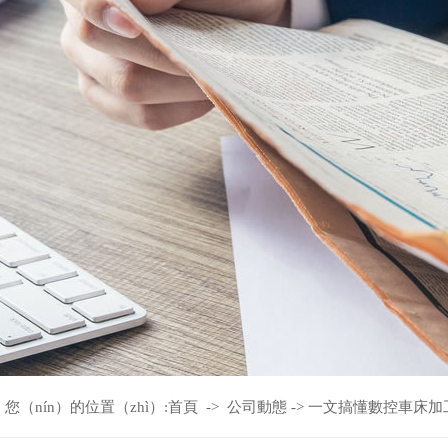
您（nín）的位置（zhì）:
首頁
->
公司動態
->
一文搞懂數控車床加工