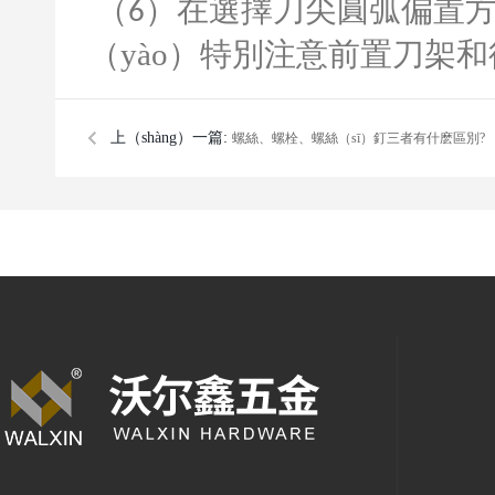
（
）在選擇刀尖圓弧偏置方
6
（yào）特別注意前置刀架和
上（shàng）一篇:
螺絲、螺栓、螺絲（sī）釘三者有什麽區別?