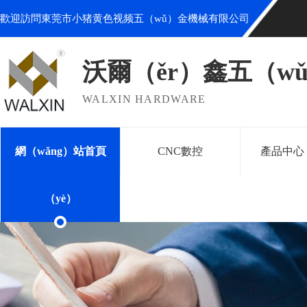
歡迎訪問東莞市小猪黄色视频五（wǔ）金機械有限公司
沃爾（ěr）鑫五（wǔ
WALXIN HARDWARE
網（wǎng）站首頁
CNC數控
產品中心（
（yè）