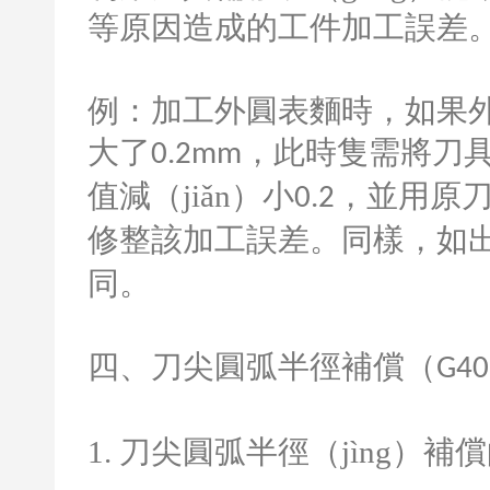
等原因造成的工件加工誤差
例：加工外圓表麵時，如果外
大了
，此時隻需將刀具偏
0.2mm
值減（jiǎn）小
，並用原
0.2
修整該加工誤差。同樣，如
同。
四、刀尖圓弧半徑補償（
G40
1.
刀尖圓弧半徑（jìng）補