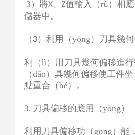
3
）將
、
值輸入（rù）相應
X
Z
儲器中。
（
）利用（yòng）刀具幾
3
利（lì）用刀具幾何偏移進行
（dāo）具幾何偏移使工件坐
點重合（hé）。
3.
刀具偏移的應用（yòng）
利用刀具偏移功（gōng）