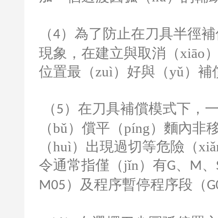
（
）為了防止在刀具半徑補
4
現象，在建立與取消（xiā
位置最（zuì）好與（yǔ）補
（
）在刀具補償模式下，
5
（bǔ）償平（píng）麵內
（huì）出現過切等危險（xi
令通常指僅（jǐn）有
、
、
G
M
）及程序暫停程序段（
M05
G