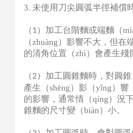
3.
未使用刀尖圓弧半徑補償時
（
）加工台階麵或端麵（mi
1
（zhuàng）影響不大，但在
的清角位置（zhì）會產生殘留
（
）加工圓錐麵時，對圓錐（z
2
產生（shēng）影（yǐn
的影響，通常情（qíng）
錐麵的尺寸變（biàn）小。
（
）加工圓弧時，會對圓弧