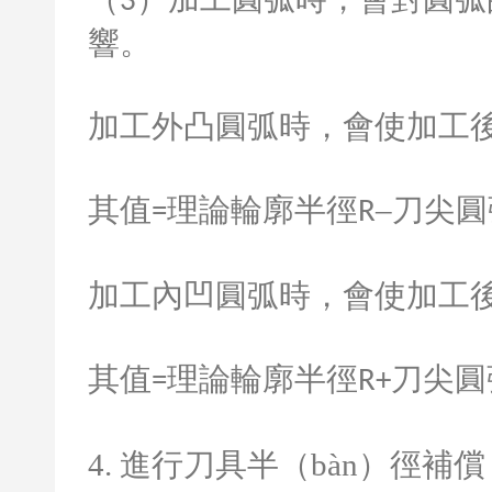
3
響。
加工外凸圓弧時，會使加工後的
其值
理論輪廓半徑
–刀尖
=
R
加工內凹圓弧時，會使加工後
其值
理論輪廓半徑
刀尖圓
=
R+
4.
進行刀具半（bàn）徑補償