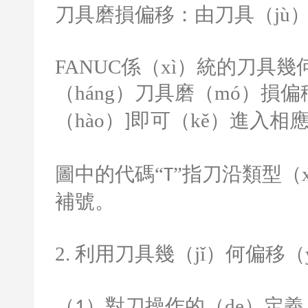
刀具磨損偏移：由刀具（jù
FANUC
係（xì）統的刀具幾
（háng）刀具磨（mó）損
（hào）
即可（kě）進入相
]
圖中的代碼“
”指刀沿類型（
T
補號。
2.
利用刀具幾（jǐ）何偏移（
（
）對刀操作的（de）定義