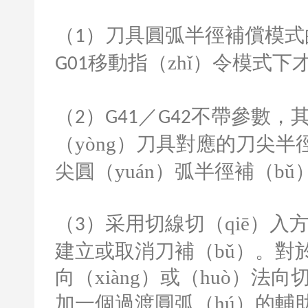
（
）刀具圓弧半徑補償模式
1
移動指（zhǐ）令模式下
G01
（
）
／
不帶參數，其
2
G41
G42
（yòng）刀具對應的刀尖半
尖圓（yuán）弧半徑補（b
（
）采用切線切（qiē）入方
3
建立或取消刀補（bǔ）。對
向（xiàng）或（huò）法
加一個過渡圓弧（hú）的輔