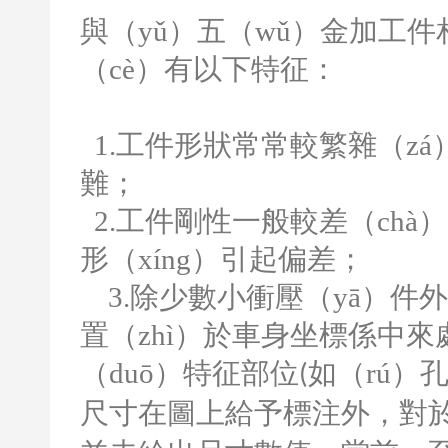
與（yǔ）五（wǔ）金加工件
（cè）有以下特征：
1.
工件形狀常常較繁雜（z
難；
2.
工件剛性一般較差（chà
形（xíng）引起偏差；
3.
除少數小衝壓（yā）件
置（zhì）於車身坐標係中來
（duō）特征部位
如（rú）
(
尺寸在圖上給予標注外，對