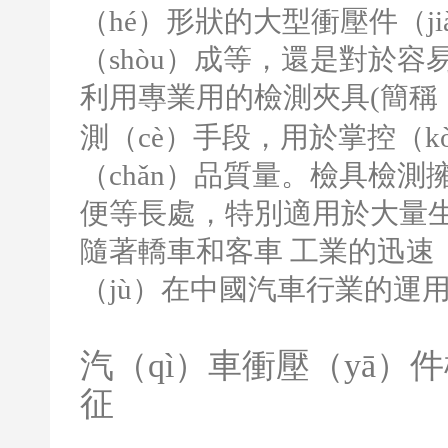
（hé）形狀的大型衝壓件（j
（shòu）成等，還是對於
利用專業用的檢測夾具
(
簡稱（
測（cè）手段，用於掌控（kò
（chǎn）品質量。檢具檢測
便等長處，特別適用於大量
隨著轎車和客車 工業的迅速（
（jù）在中國汽車行業的運
汽（qì）車衝壓（yā）件
征