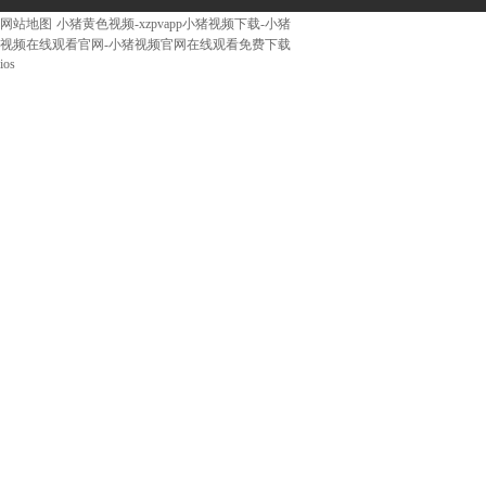
阿裏巴巴網址
网站地图
小猪黄色视频-xzpvapp小猪视频下载-小猪
视频在线观看官网-小猪视频官网在线观看免费下载
ios