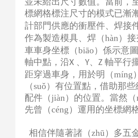
並未給出尺寸數值。當前，至
標網格標注尺寸的模式已漸漸（
計部門供應的衝壓件、焊接
作為製造模具、焊（hàn）
車車身坐標（biāo）係示意圖
軸中點，沿
、
、
軸平行
X
Y
Z
距穿過車身，用於明（míng）
（suǒ）有位置點，借助那
配件（jiàn）的位置。當然
先曾（céng）運用的坐標網
相信伴隨著諸（zhū）多五