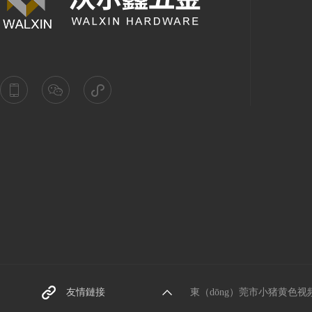
東莞螺絲廠家（jiā）
友情鏈接
東（dōng）莞市小猪黄色视频五金