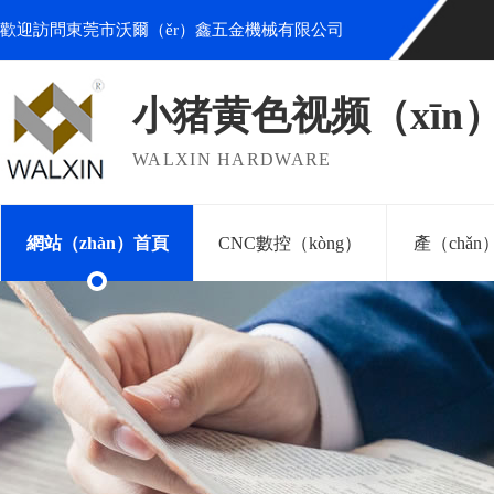
歡迎訪問東莞市沃爾（ěr）鑫五金機械有限公司
小猪黄色视频（xīn
WALXIN HARDWARE
網站（zhàn）首頁
CNC數控（kòng）
產（chǎ