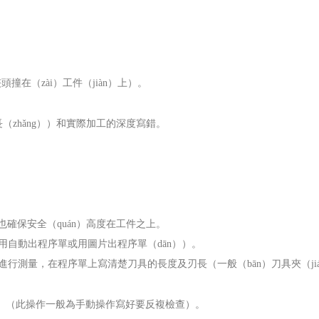
頭撞在（zài）工件（jiàn）上）。
。
刃長（zhǎng））和實際加工的深度寫錯。
）也確保安全（quán）高度在工件之上。
用自動出程序單或用圖片出程序單（dān））。
深度進行測量，在程序單上寫清楚刀具的長度及刃長（一般（bān）刀具夾（ji
。
。（此操作一般為手動操作寫好要反複檢查）。