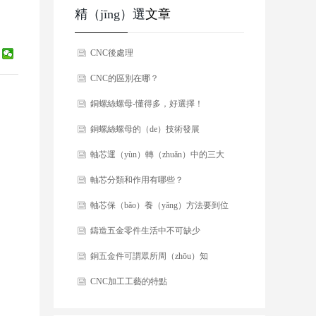
精（jīng）選
文章
CNC後處理
CNC的區別在哪？
銅螺絲螺母-懂得多，好選擇！
銅螺絲螺母的（de）技術發展
軸芯運（yùn）轉（zhuǎn）中的三大
（dà）注意事項
軸芯分類和作用有哪些？
軸芯保（bǎo）養（yǎng）方法要到位
鑄造五金零件生活中不可缺少
銅五金件可謂眾所周（zhōu）知
CNC加工工藝的特點