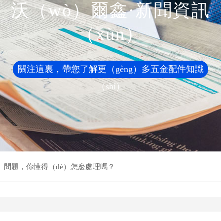
沃（wò）爾鑫·新聞資訊
（xùn）
關注這裏，帶您了解更（gèng）多五金配件知識
（shí）
ē）問題，你懂得（dé）怎麽處理嗎？