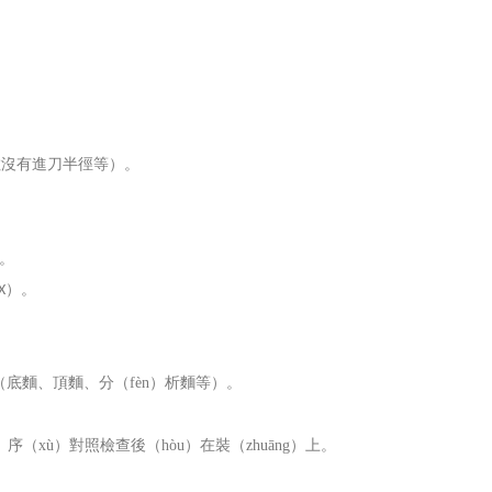
取數沒有進刀半徑等）。
）。
）。
X
（底麵、頂麵、分（fèn）析麵等）。
。
）序（xù）對照檢查後（hòu）在裝（zhuāng）上。