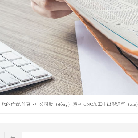
您的位置:
首頁
->
公司動（dòng）態
->
CNC加工中出現這些（xi