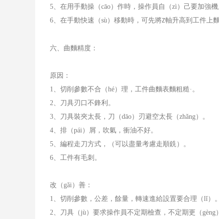
5
、在用手動操（cāo）作時，操作員自（zì）己要加強機
6
、在手動快速（sù）移動時，可先將
軸升高到工件上
Z
六、曲麵精度：
原因：
1
、切削參數不合（hé）理，工件曲麵表麵粗糙·。
2
、刀具刃口不鋒利。
3
、刀具裝夾太長，刀（dāo）刃避空太長（zhǎng）。
4
、排（pái）屑，吹氣，衝油不好。
5
、編程走刀方式，（可以盡量考慮走順銑）。
6
、工件有毛刺。
改（gǎi）善：
1
、切削參數，公差，餘量，轉速進給設置要合理（lǐ）
2
、刀具（jù）要求操作員不定期檢查，不定期更（gèng