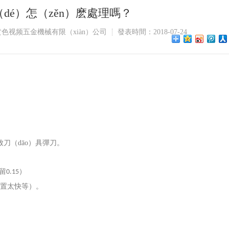
dé）怎（zěn）麽處理嗎？
色视频五金機械有限（xiàn）公司
發表時間：2018-07-24
致刀（dāo）具彈刀。
麵留
）
0.15
置太快等）。