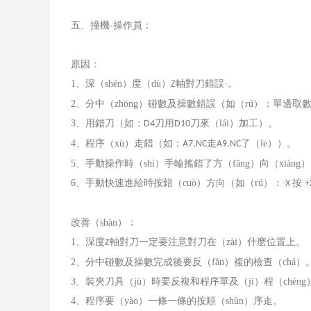
五、撞機
-
操作員：
原因：
1
、深（shēn）度（dù）
軸對刀錯誤·。
Z
2
、分中（zhōng）碰數及操數錯誤（如（rú）：單邊
3
、用錯刀（如：
刀用
刀來（lái）加工）。
D4
D10
4
、程序（xù）走錯（如：
走
了（le））。
A7.NC
A9.NC
5
、手動操作時（shí）手輪搖錯了方（fāng）向（xiàng
6
、手動快速進給時按錯（cuò）方向（如（rú）：
按
-X
+
改善（shàn）：
1
、深度
軸對刀一定要注意對刀在（zài）什麽位置上。
Z
2
、分中碰數及操數完成後要反（fǎn）複的檢查（chá）
3
、裝夾刀具（jù）時要反複和程序單及（jí）程（chéng
4
、程序要（yào）一條一條的按順（shùn）序走。