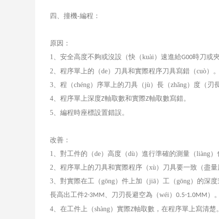
四、撞機
-
編程：
原因：
1
、安全高度不夠或沒設（快（kuài）速進給
時刀或夾
G00
2
、程序單上的（de）刀具和實際程序刀具寫錯（cuò）
3
、程（chéng）序單上的刀具（jù）長（zhǎng）度（
4
、程序單上深度
軸取數和實際
軸取數寫錯。
Z
Z
5
、編程時座標設置錯誤。
改善：
1
、對工件的（de）高度（dù）進行準確的測量（liàng
2
、程序單上的刀具和實際程序（xù）刀具要一致（盡量
3
、對實際在工（gōng）件上加（jiā）工（gōng）的
長高出工件
、刀刃長避空為（wéi）
）
2-3MM
0.5-1.0MM
4
、在工件上（shàng）實際
軸取數，在程序單上寫清楚
Z