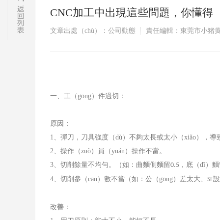
CNC加工中出現這些問題，你懂得（
文章出處（chù）：公司動態
責任編輯：東莞市小猪黄
一、工（gōng）件過切：
原因：
1
、彈刀，刀具強度（dù）不夠太長或太小（xiǎo），導
2
、操作（zuò）員（yuán）操作不當。
3
、切削餘量不均勻。（如：曲麵側麵留
，底（dǐ）
0.5
4
、切削參（cān）數不當（如：公（gōng）差太大、
設
SF
改善：