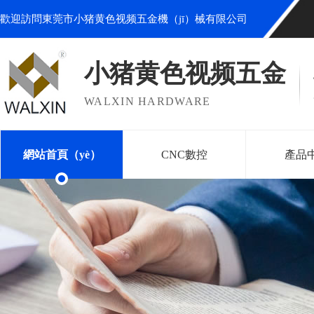
歡迎訪問東莞市小猪黄色视频五金機（jī）械有限公司
小猪黄色视频五金
WALXIN HARDWARE
網站首頁（yè）
CNC數控
產品