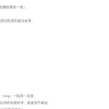
與底麵餘量留一致）。
機床切削達到最佳效果。
（tóng）一點同一高度。
）刺在用碎布擦幹淨，最後用手確認。