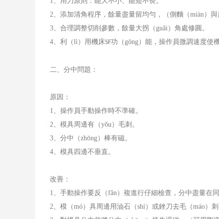
1
、用刀原則：能大不小、能短不長。
2
、添加清角程序，餘量盡量留均勻，（側麵（miàn）
3
、合理調整切削參數，餘量大拐（guǎi）角處修圓。
4
、利（lì）用機床
功（gōng）能，操作員微調速度使
SF
二、分中問題：
原因：
1
、操作員手動操作時不準確。
2
、模具周邊有（yǒu）毛刺。
3
、分中（zhōng）棒有磁。
4
、模具四邊不垂直。
改善：
1
、手動操作要反（fǎn）複進行仔細檢查，分中盡量在同
2
、模（mó）具周邊用油石（shí）或銼刀去毛（máo