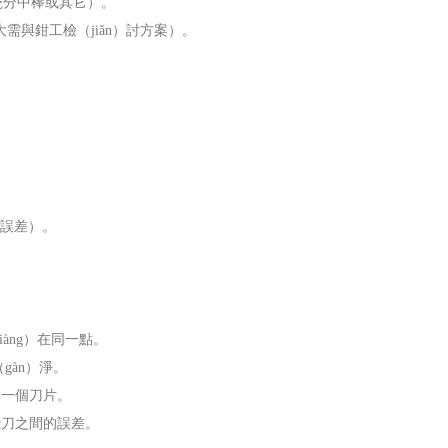
瓷分中棒或其它）。
需與鉗工檢（jiǎn）討方案）。
）誤差）。
àng）在同一點。
gàn）淨。
用一個刀片。
飛刀之間的誤差。