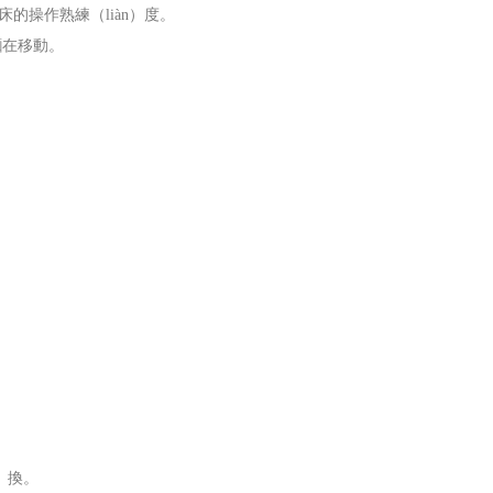
床的操作熟練（liàn）度。
麵在移動。
。
）換。