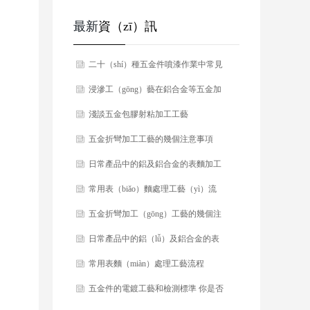
最新
資（zī）訊
​二十（shí）種五金件噴漆作業中常見
的缺陷及處理（lǐ）方法！
​浸滲工（gōng）藝在鋁合金等五金加
工中的應用（yòng）
​​淺談五金包膠射粘加工工藝
​五金折彎加工工藝的幾個注意事項
​日常產品中的鋁及鋁合金的表麵加工
工藝
​常用表（biǎo）麵處理工藝（yì）流
（liú）程（chéng）
​五金折彎加工（gōng）工藝的幾個注
意事項
​​日常產品中的鋁（lǚ）及鋁合金的表
麵加工（gōng）工藝（yì）
​​常用表麵（miàn）處理工藝流程
​五金件的電鍍工藝和檢測標準 你是否