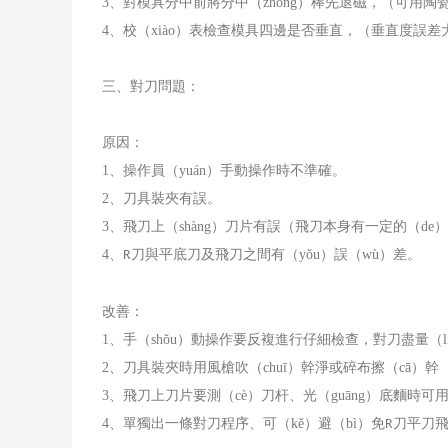
3
、對模具分中前將分中（zhōng）棒先退磁，（可用陶
4
、校（xiào）表檢查模具四邊是否垂直，（垂直度誤差大
三、對刀問題：
原因：
1
、操作員（yuán）手動操作時不準確。
2
、刀具裝夾有誤。
3
、飛刀上（shàng）刀片有誤（飛刀本身有一定的（de
4
、
刀與平底刀及飛刀之間有（yǒu）誤（wù）差。
R
改善：
1
、手（shǒu）動操作要反複進行仔細檢查，對刀盡量（li
2
、刀具裝夾時用風槍吹（chuī）幹淨或碎布擦（cā）幹（
3
、飛刀上刀片要測（cè）刀杆、光（guāng）底麵時可
4
、單獨出一條對刀程序、可（kě）避（bì）免
刀平刀
R