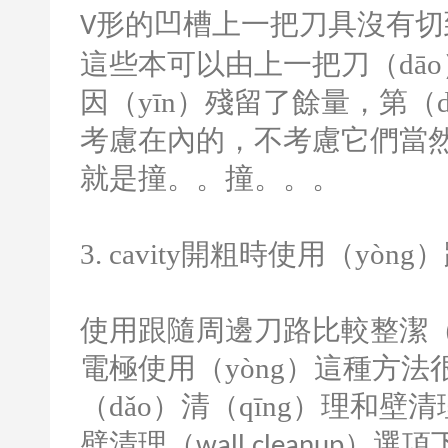
形的凹槽上一把刀具沒有切
V
這些本可以由上一把刀（dā
因（yīn）殘留了餘量，第
考慮在內的，不考慮它們當然
就是撞。。撞。。。
3. cavity
開粗時使用（yòng）
使用跟隨周邊刀路比較整潔（j
電極使用（yòng）這種方
（dǎo）清（qīng）理和壁
壁清理（
）選項下
wall cleanup