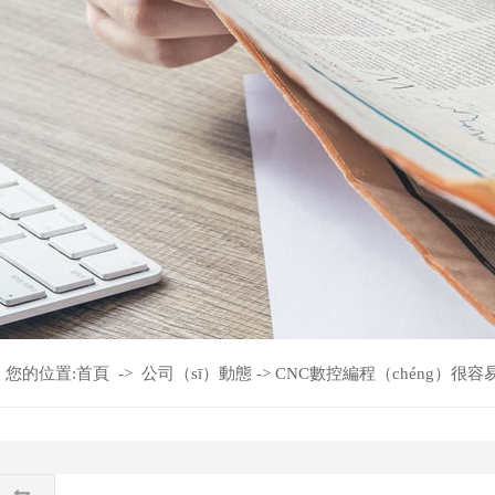
您的位置:
首頁
->
公司（sī）動態
->
CNC數控編程（chéng）很