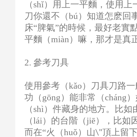
（shǐ）用上一平麵，使用上
刀你還不（bú）知道怎麽回事
床“脾氣”的時候，最好老實點
平麵（miàn）嘛，那才是真
2.
參考刀具
使用參考（kǎo）刀具刀路
功（gōng）能非常（chá
（shì）件藏身的地方。比如
（lái）的台階（jiē），比如
而在“火（huǒ）山
頂上留下
\"