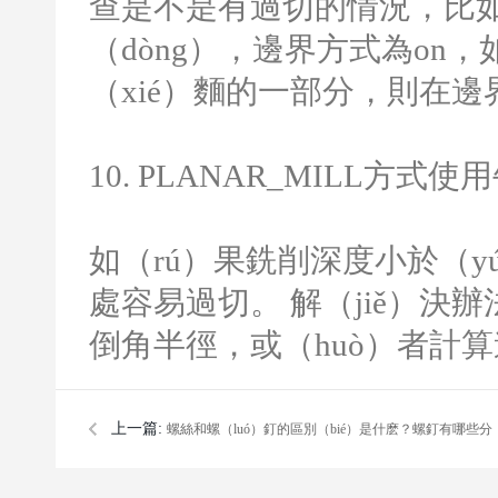
查是不是有過切的情況，比如使
（dòng），邊界方式為
on
，
（xié）麵的一部分，則在
10. PLANAR_MILL
方式使用
如（rú）果銑削深度小於（y
處容易過切。
解（jiě）決
倒角半徑，或（huò）者計
上一篇:
螺絲和螺（luó）釘的區別（bié）是什麽？螺釘有哪些分