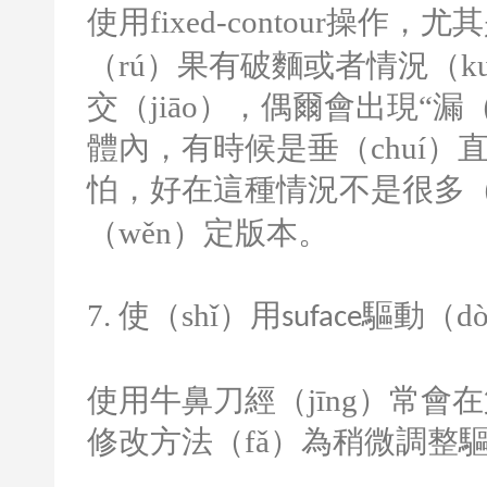
使用
fixed-contour
操作，尤其
（rú）果有破麵或者情況（kuà
交（jiāo），偶爾會出現“漏
體內，有時候是垂（chuí）
怕，好在這種情況不是很多（
（wěn）定版本。
7.
使（shǐ）用
驅動（d
suface
使用牛鼻刀經（jīng）常會
修改方法（fǎ）為稍微調整