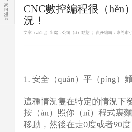
CNC數控編程很（hě
況！
文章（zhāng）出處：公司（sī）動態
責任編輯：東莞市小
1.
安全（quán）平（píng
這種情況隻在特定的情況下
按（àn）照你（nǐ）程式
移動，然後在走
度或者
度
0
90