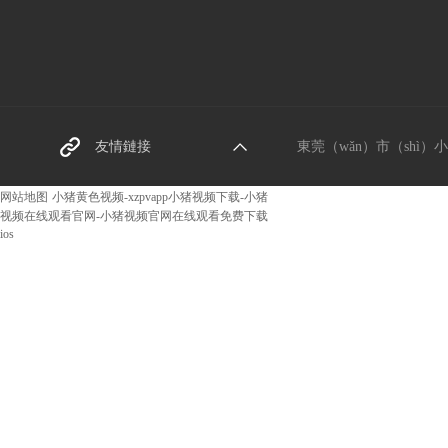
東莞螺絲廠家
友情鏈接
東莞（wǎn）市（shì）小猪
阿（ā）裏巴巴網址
网站地图
小猪黄色视频-xzpvapp小猪视频下载-小猪
视频在线观看官网-小猪视频官网在线观看免费下载
ios