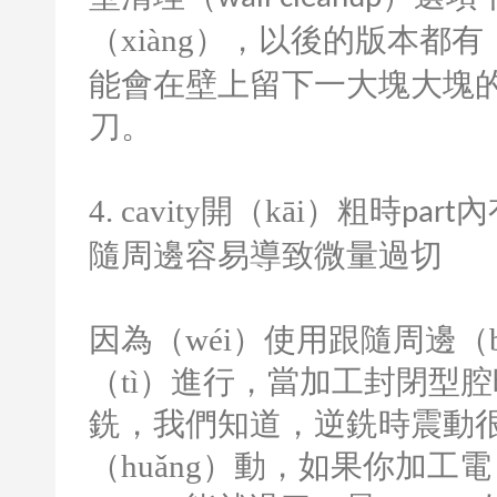
（xiàng），以後的版本都有
能會在壁上留下一大塊大塊的殘
刀。
4. cavity
開（kāi）粗時
內
part
隨周邊容易導致微量過切
因為（wéi）使用跟隨周邊（
（tì）進行，當加工封閉型腔
銑，我們知道，逆銑時震動很
（huǎng）動，如果你加工電