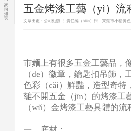
五金烤漆工藝（yì）流
文章出處：公司動態
責任編（biān）輯：東莞市小猪黄
市麵上有很多五金工藝品，像（x
（de）徽章，鑰匙扣吊飾，工
色彩（cǎi）鮮豔，造型奇
離不開五金（jīn）的烤漆工
（wǔ）金烤漆工藝具體的流
一、底材：