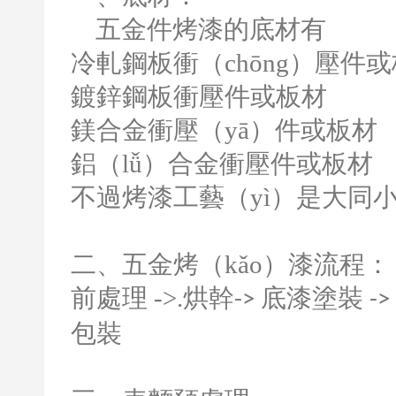
五金件烤漆的底材有
冷軋鋼板衝（chōng）壓件或
鍍鋅鋼板衝壓件或板材
鎂合金衝壓（yā）件或板材
鋁（lǚ）合金衝壓件或板材
不過烤漆工藝（yì）是大同
二、五金烤（kǎo）漆流程：
前處理
->.
烘幹
底漆塗裝
->
->
包裝