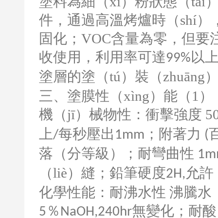
塗料為細（xì）粉狀態（tà
件，通過高溫烤爐時（shí）
固化；
VOC
含量為零，但要注
收使用，利用率可達
以上
99%
塗層的塗（tú）裝（zhuāng
三、塗膜性（xìng）能（
1
）
機（jī）械物性：衝擊強度
5
上
每秒壓出
；附著力
/
1mm
(
落（分等級）；耐彎曲性
1m
（liè）縫；鉛筆硬度
允許
2H,
化學性能：耐沸水性
沸騰水
％
無變化；耐酸（
5
NaOH,240hr