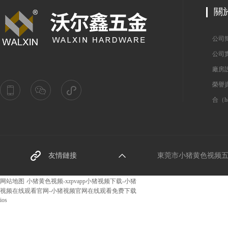
關
公司
公司
廠房
榮譽
合（h
東莞（wǎn）螺（luó）絲
友情鏈接
東莞市小猪黄色视频五金（j
（sī）廠家
网站地图
小猪黄色视频-xzpvapp小猪视频下载-小猪
视频在线观看官网-小猪视频官网在线观看免费下载
阿裏巴巴網址
ios