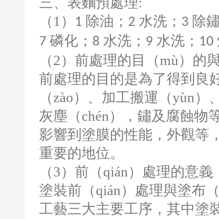
三、表麵預處理
:
（
1
）
除油；
水洗；
除
1
2
3
磷化；
水洗；
水洗；
7
8
9
10
（
2
）前處理的目（mù）的
前處理的目的是為了得到良
（zào）、加工搬運（yùn
灰塵（chén），鏽及腐蝕物
影響到塗膜的性能，外觀等
重要的地位。
（
3
）前（qián）處理的意義
塗裝前（qián）處理與塗布（
工藝三大主要工序，其中塗