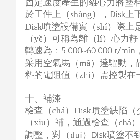
固定速度產生的離心力將塗料
於工件上（shàng），
上
Disk
Disk
噴塗設備實（shí）際上
（yě）可稱為離（lí）心力靜
轉速為：
5 000~60 000 r/min
采用空氣馬（mǎ）達驅動，
料的電阻值（zhí）需控製在
十、補漆
檢查（chá）
Disk
噴塗缺陷（
（xiū）補，通過檢查（chá
調整，對（duì）
噴塗不到
Disk