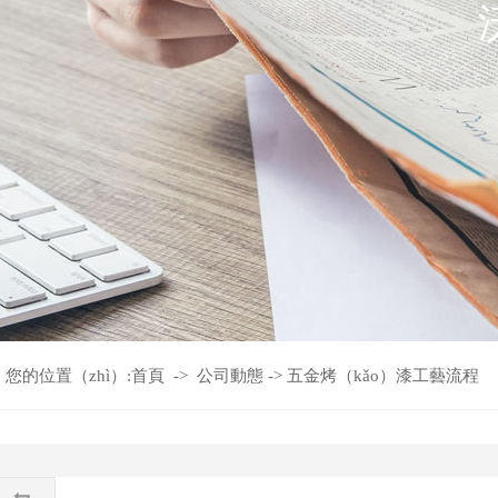
您的位置（zhì）:
首頁
->
公司動態
->
五金烤（kǎo）漆工藝流程