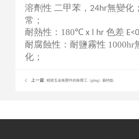
溶劑性 二甲苯，
無變化
24hr
常；
耐熱性：
180
℃
色差
x l hr
E<0
耐腐蝕性：耐鹽霧性
1000hr
化；
上一篇:
精密五金衝壓件的衝壓工（gōng）藝特點