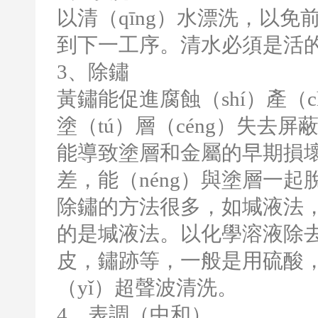
以清（qīng）水漂洗，以免
到下一工序。清水必須是活
3
、除鏽
黃鏽能促進腐蝕（shí）產（c
塗（tú）層（céng）失去
能導致塗層和金屬的早期損壞
差，能（néng）與塗層一起
除鏽的方法很多，如堿液法
的是堿液法。以化學溶液除去工
皮，鏽跡等，一般是用硫酸，
（yǐ）超聲波清洗。
4
、表調（中和）