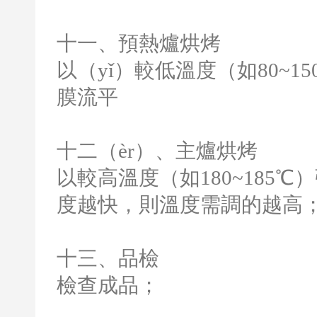
十一、預熱爐烘烤
以（yǐ）較低溫度（如
80~15
膜流平
十二（èr）、主爐烘烤
以較高溫度（如
180~185
℃）
度越快，則溫度需調的越高
十三、品檢
檢查成品；