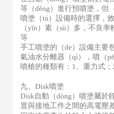
等（děng）進行預噴塗，但
噴塗（tú）設備時的選擇，
（yīn）素（sù）多，不良率
等
手工噴塗的（de）設備主要
氣油水分離器（qì），噴（p
噴槍的種類有：
1
、重力式；
九、
Disk
噴塗
Disk
自動（dòng）噴塗屬於
置與接地工件之間的高電壓差