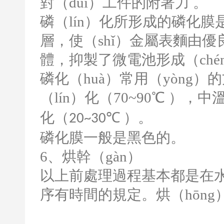
對（duì）工件的附著力
。
磷（lín）化所形成的磷化膜
層，使（shǐ）金屬表麵由優
體，抑製了微電池形成（ché
磷化（huà）常用（yòng）
（lín）化（
70~90
℃ ），中
化（
℃ ）。
20~30
磷化膜一般是黑色的。
6
、烘幹（gàn）
以上前處理過程基本都是在水
序有時間的規定。烘（hōn