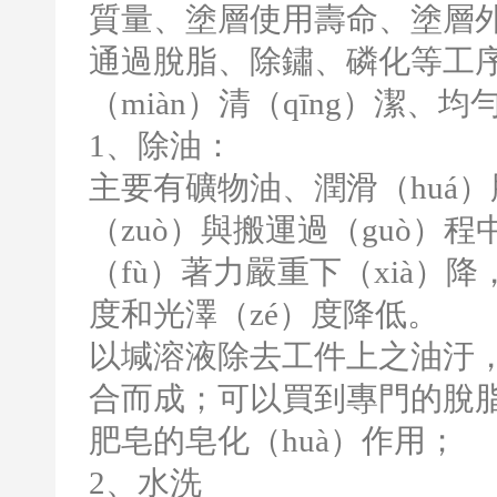
質量、塗層使用壽命、塗層
通過脫脂、除鏽、磷化等工序後
（miàn）清（qīng）潔、
1
、除油：
主要有礦物油、潤滑（huá
（zuò）與搬運過（guò）
（fù）著力嚴重下（xià
度和光澤（zé）度降低。
以堿溶液除去工件上之油汙
合而成；可以買到專門的脫脂
肥皂的皂化（huà）作用；
2
、水洗