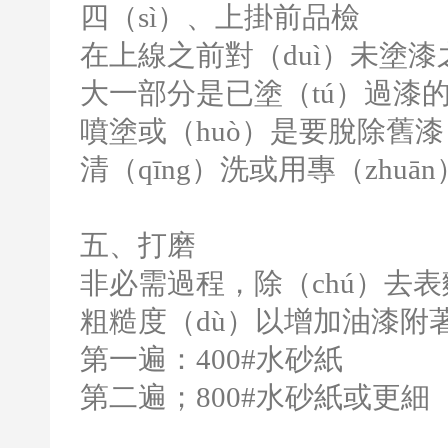
四（sì）、上掛前品檢
在上線之前對（duì）未塗漆
大一部分是已塗（tú）過漆的
噴塗或（huò）是要脫除舊
清（qīng）洗或用專（zhu
五、打磨
非必需過程，除（chú）去表
粗糙度（dù）以增加油漆附
第一遍：
400#
水砂紙
第二遍；
800#
水砂紙或更細