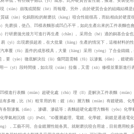
，成材率低，有些幾乎難以（yǐ）成形。此外硬質合金性脆，搬運、安裝使
出現（xiàn）崩塊或開裂（liè）而報廢。另外，由於硬質合金的組織結構是
質碳（tàn）化鎢顆粒的耐磨抗（kàng）咬合性能很高，而鈷相由於硬度
yōu）先磨損，使凸、凹模表麵形成凹凸不平，如此生產出來的工件表麵也
ìn）行研磨拋光後方可進行再生產（chǎn）。采用合（hé）適的銅基合金
（yì）出現磨損超差，在大批量（liàng）生產的情況下，這種材料的性
如汽車覆（fù）蓋件的成形模具，大量（liàng）采用（yòng）了合金鑄鐵
，要（yào）徹底解決拉（lā）傷問題需輔（fǔ）以滲氮（dàn），鍍硬
一（yī）段時間後，如出現（xiàn）拉傷，又需（xū）修模並重新進行
模進行表麵（miàn）超硬化處（chù）理（lǐ）是解決工件表麵（miàn
法有多種，比（bǐ）較常用的有：鍍（dù）層方麵（miàn）有鍍硬鉻、化
麵有各類滲氮（dàn）、滲硼、滲硫等；表麵超硬化處理方麵有（yǒu）化學
化學氣相沉積（jī）
、
覆層處理。電鍍、化學鍍、刷鍍是通過電
(PvD)
"ID
éng），工藝不同。合金鍍層性能各異。就耐磨抗咬合用途，目前應用較