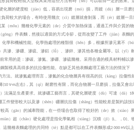
成形負荷較輕或大型模具采用這些方法有時（shí）可以取得一定的效果。
麵硬化層的硬度較（jiào）低，容易出現磨（mó）損，而鍍（dù）層一旦磨
負荷較大的場合，有時使用幾次（cì）鍍層就會剝落，而（ér）鍍層一旦
某（mǒu）幾種化學元素的（de）介質中加熱保溫，通過工件與介質的
（gōng）件表麵，然後以適當的方式冷卻，從而改變了工件（jiàn）表麵
、化學和機械性能。化學熱處理的種類很（hěn）多，根據所滲元素不（b
）共滲、滲硼、滲硫、滲鋁（lǚ）、滲鋅、滲其他各種金屬等。以（yǐ）
理目前常用的是：滲碳、滲氮、滲硼、滲硫幾種。采用合適的模具材料輔以滲
g）規鋼製模具高得多的抗拉傷性能。在缺乏其他表麵處理工藝方法的情況下
用的方法。就滲氮處理而言，滲氮的化合物層具有很高的抗（kàng）拉傷性
薄
左右
，其（qí）耐磨性有限，而化合物層一旦磨損，拉傷又會出
(10 V-m
)
ú）法滿足生產要求。就滲硼工藝而言，其硬化層硬度（dù）可達（dá）
18
件變形較大以及滲（shèn）硼層抗拉傷（shāng）性能較差是製約該技
高（gāo）的減牽陛能，在一些場合也取得了較好的（de）效（xiào）
n）超（chāo）硬化處理是指化學氣相（xiàng）沉積（jī）
、，
、
(L
D)
。這幾種表麵處理的共同特（tè）點是都可以在工件表麵形成
以
2 000 HV