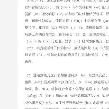
（chéng）功，加工過程中也有（yǒu）可能出現開裂
程中都要極其小心，稍（shāo）有不慎就有可（kě）能
質的（de）碳化鎢顆（kē）粒和軟的粘結相鈷所組成，硬
低，耐磨性能較差，使用過程（chéng）中鈷相會優（
現拉痕，此時需（xū）對模具（jù）凸、凹模表麵進（j
解決工件的拉傷問題，但銅基合（hé）金一般硬度較低，易
（xìng）價（jià）比較低。對於（yú）較大型的模具，
（zhù）鐵隻能減輕工件的拉傷，無法消除拉（lā）傷問題
麵處理（lǐ）。但如此製作的模具往往壽命比較短，在使用
處理。
（
2
）通過對模具進行表麵處理特別（bié）是對模具凸、凹
傷問（wèn）題經濟而有效的方法。表（biǎo）麵處理方
鎳磷、刷（shuā）鍍特種合金等；化學熱處理（lǐ）方
（xiàng）沉（chén）積
、物理氣相沉積
、物理
(CVD)
(VVD)
或化學反應的方法，在工件表麵形成合（hé）金鍍層（c