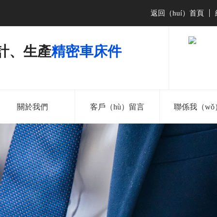
返回（huí）首頁
|
）計、生產
精密車床件
關於我們
客戶（hù）留言
聯係我（wǒ
181-2286-
138-2527-