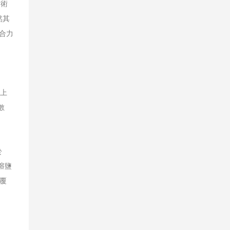
技術
然其
合力
）上
數
於
熔鹽
釩覆