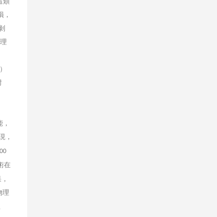
這類
損，
剝
物理
的
ú）
耐
能，
現，
00
術在
果，
物理
上