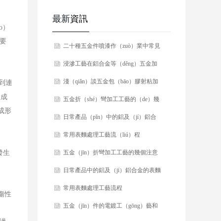
最新
資訊
o）
需要
​二十種五金件噴漆作（zuò）業中常見
（jiàn）的（de）缺（quē）陷及處理
​浸滲工藝在鋁合金等（děng）五金加
方法！
工中的應用（yòng）
​​淺（qiǎn）談五金包（bāo）膠射粘加
到連
般成
工工（gōng）藝
​五金折（shé）彎加工工藝的（de）幾
成形
個注意事項
​日常產品（pǐn）中的鋁及（jí）鋁合
（hé）金的表麵加工工藝
​常用表麵處理工藝流（liú）程
發生
​五金（jīn）折彎加工工藝的幾個注意
事項
​​日常產品中的鋁及（jí）鋁合金的表麵
（miàn）加工工藝
​​常用表麵處理工藝流程
傷性
​五金（jīn）件的電鍍工（gōng）藝和