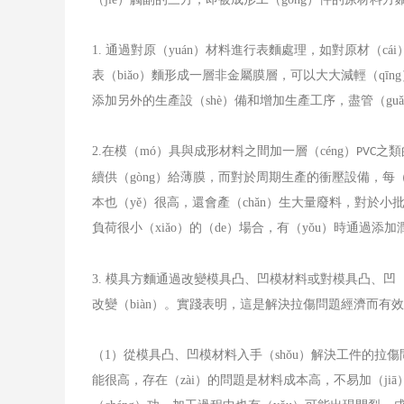
1.
通過對原（yuán）材料進行表麵處理，如對原材（cái）
表（biǎo）麵形成一層非金屬膜層，可以大大減輕（qīn
添加另外的生產設（shè）備和增加生產工序，盡管（g
2.
在模（mó）具與成形材料之間加一層（céng）
之類
PVC
續供（gòng）給薄膜，而對於周期生產的衝壓設備，每（
本也（yě）很高，還會產（chǎn）生大量廢料，對於小
負荷很小（xiǎo）的（de）場合，有（yǒu）時通過添
3.
模具方麵通過改變模具凸、凹模材料或對模具凸、凹（
改變（biàn）。實踐表明，這是解決拉傷問題經濟而有效
（
1
）從模具凸、凹模材料入手（shǒu）解決工件的拉
能很高，存在（zài）的問題是材料成本高，不易加（j