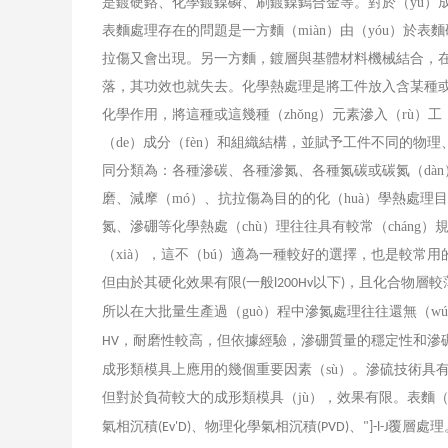
是鍍硬鉻、化學鍍鎳磷、刷鍍鎳鎢合金等。對於（yú）
表麵處理存在的問題是一方麵（miàn）由（yóu）於表
拉傷又會出現。另一方麵，鍍層與基體材料機械結合，在
落，其功效也就失去。化學熱處理是將工件放入含某種或
化學作用，將這種或這幾種（zhǒng）元素滲入（rù）工
（de）成分（fèn）和組織結構，並賦予工件不同的物理
同分類為：各種滲碳、各種滲氮、各種氮碳或碳氮（dàn
磨、減摩（mó）、抗拉傷為目的的化（huà）學熱處
氮、滲硼等化學熱處（chù）理往往具有較常（chán
（xià），這不（bú）適為一種較好的選擇，也是較常
但由於其硬化效果有限
一般
以下
，且化合物層較
(
l200Hv
)
所以在大批量生產過（guò）程中滲氮處理往往還無（w
，耐磨性較高，但依據經驗，滲硼質量的穩定性和滲硼工
HV
成形類模具上應用的幾個重要因素（sù）。滲硫技術具有較
但對於負荷較大的成形類模具（jù），效果有限。表麵（mià
氣相沉積
、物理化學氣相沉積
、
覆層處理
(Ev'D)
(PVD)
"]-l-J