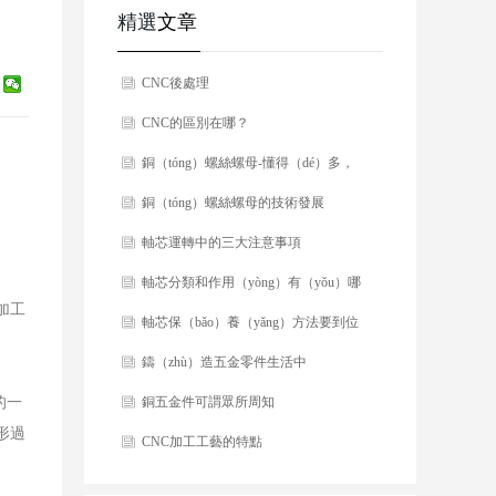
精選
文章
CNC後處理
CNC的區別在哪？
銅（tóng）螺絲螺母-懂得（dé）多，
好選擇！
銅（tóng）螺絲螺母的技術發展
軸芯運轉中的三大注意事項
軸芯分類和作用（yòng）有（yǒu）哪
加工
些？
軸芯保（bǎo）養（yǎng）方法要到位
鑄（zhù）造五金零件生活中
的一
（zhōng）不可缺少
銅五金件可謂眾所周知
形過
CNC加工工藝的特點