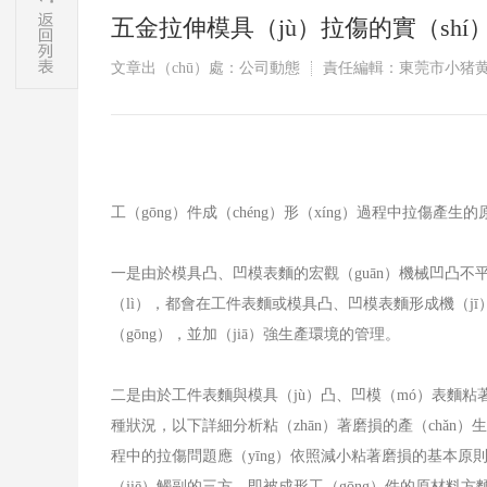
五金拉伸模具（jù）拉傷的實（sh
文章出（chū）處：公司動態
責任編輯：東莞市小猪黄
工（gōng）件成（chéng）形（xíng）過程中拉傷產生
一是由於模具凸、凹模表麵的宏觀（guān）機械凹凸不
（lì），都會在工件表麵或模具凸、凹模表麵形成機（jī
（gōng），並加（jiā）強生產環境的管理。
二是由於工件表麵與模具（jù）凸、凹模（mó）表麵粘
種狀況，以下詳細分析粘（zhān）著磨損的產（chǎn）
程中的拉傷問題應（yīng）依照減小粘著磨損的基本原則
（jiē）觸副的三方，即被成形工（gōng）件的原材料