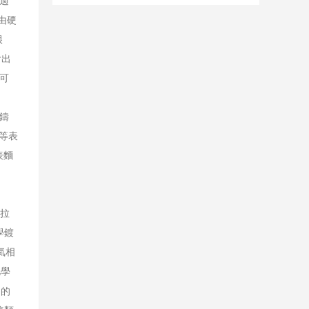
用過
檢測標準 你是否熟（shú）知？
由硬
很
會出
也可
，鑄
鉻等表
表麵
）拉
學鍍
氣相
化學
多的