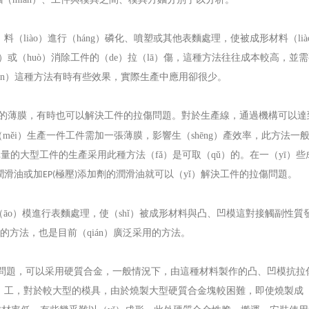
料（liào）進行（háng）磷化、噴塑或其他表麵處理，使被成形材料（lià
g）或（huò）消除工件的（de）拉（lā）傷，這種方法往往成本較高，並
uǎn）這種方法有時有些效果，實際生產中應用卻很少。
的薄膜，有時也可以解決工件的拉傷問題。對於生產線，通過機構可以達
měi）生產一件工件需加一張薄膜，影響生（shēng）產效率，此方法一
批量的大型工件的生產采用此種方法（fǎ）是可取（qǔ）的。在一（yī）些
加潤滑油或加
極壓
添加劑的潤滑油就可以（yǐ）解決工件的拉傷問題。
EP(
)
āo）模進行表麵處理，使（shǐ）被成形材料與凸、凹模這對接觸副性質
的方法，也是目前（qián）廣泛采用的方法。
傷問題，可以采用硬質合金，一般情況下，由這種材料製作的凸、凹模抗拉
iā）工，對於較大型的模具，由於燒製大型硬質合金塊較困難，即使燒製成