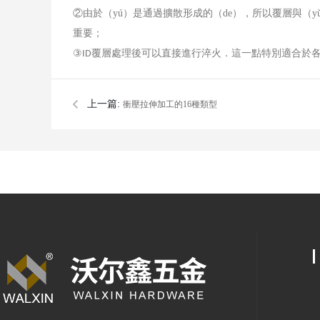
②由於（yú）是通過擴散形成的（de），所以覆層與（y
重要；
③
覆層處理後可以直接進行淬火．這一點特別適合於
ID
上一篇:
衝壓拉伸加工的16種類型
公