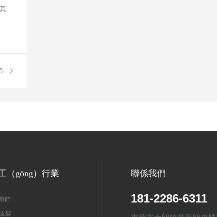
）其
巧
工（gōng）行業
聯係我們
181-2286-6311
燈飾
支架