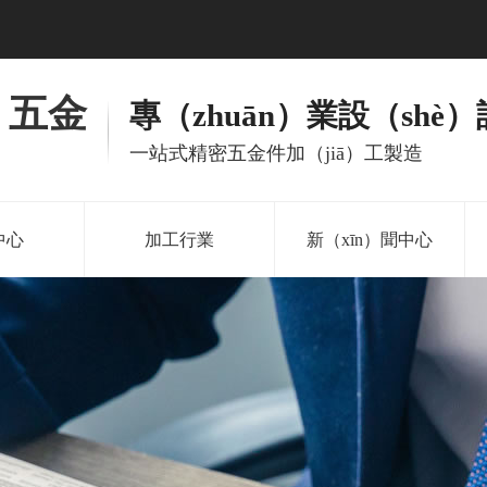
）五金
專（zhuān）業設（shè
一站式精密五金件加（jiā）工製造
中心
加工行業
新（xīn）聞中心