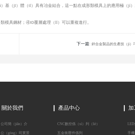
ǔ）基（jī）體（tǐ）具有冶金結合，這一點在成形類模具上的應用極（jí
各類模具鋼材；④
覆層處理（lǐ）可以重複進行。
ID
下一篇:
鋅合金製品的生產技（jì）
關於我們
產品中心
加
司簡（jiǎn）介
CNC數控係（xì）列（liè）
LED
公（gōng）司實景
五金衝壓件係列
手機