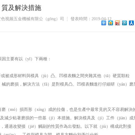
í）質及解決措施
色视频五金機械有限公（gōng）司
發表時間：2019-04-12
的原因主要有以（yǐ）下兩種：
平或被成形材料與模具（jù）凸、凹模表麵之間夾雜其他（tā）硬質顆粒
）械的磨損，解決方法（fǎ）是對模具凸、凹模表麵進行仔細研（yán）磨
著磨（mó）損而形（xíng）成的拉傷，也是生產中最常見的又不容易解決
生及減少粘著磨損的一些基（jī）本措施。解決模具及（jí）工件（jiàn）成
，通過改變接（jiē）觸副的性質作為出發點。以下就（jiù）構成此對接
方麵（miàn）、工件與模具之間、模具方麵分別予以分析。