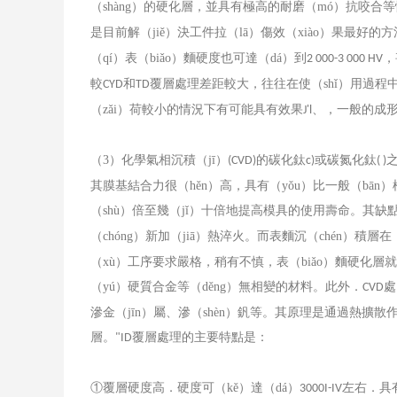
（shàng）的硬化層，並具有極高的耐磨（mó）抗咬合等
是目前解（jiě）決工件拉（lā）傷效（xiào）果最好
（qí）表（biǎo）麵硬度也可達（dá）到
，
2 000-3 000 HV
較
和
覆層處理差距較大，往往在使（shǐ）用過程
CYD
TD
（zǎi）荷較小的情況下有可能具有效果
、，一般的成
J'l
（
3
）化學氣相沉積（jī）
的碳化鈦
或碳氮化鈦
之
(CVD)
c)
( )
其膜基結合力很（hěn）高，具有（yǒu）比一般（bā
（shù）倍至幾（jǐ）十倍地提高模具的使用壽命。其缺
（chóng）新加（jiā）熱淬火。而表麵沉（chén）積層在
（xù）工序要求嚴格，稍有不慎，表（biǎo）麵硬化
（yú）硬質合金等（děng）無相變的材料。此外．
處
CVD
滲金（jīn）屬、滲（shèn）釩等。其原理是通過熱擴散
層。
覆層處理的主要特點是：
"ID
①覆層硬度高．硬度可（kě）達（dá）
左右．具
3000I-IV