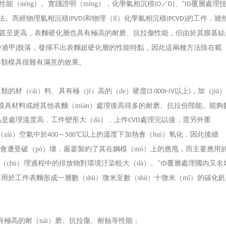
性能（néng）。實踐證明（míng），化學氣相沉積
／
、
覆層處理
(O
D)
"ID
的方法。而經物理氣相沉積
和物理（lǐ）化學氣相沉積
的工件，雖
(PVD)
(PCVD)
甚至更高，表麵硬化層也具有極高的耐磨、抗拉傷性能，但由於其膜基結
中過甲
脫落，發揮不出表麵超硬化層的性能特點，因此這兩種方法除在載
j
形類模具很難有滿意的效果。
類的材（cái）料、具有極（jí）高的（de）硬度
以上
，加（jiā
(3 000I-IV
)
n）模具材料或經其他表麵（miàn）處理後高得多的耐磨、抗拉份陛能。能夠
點是處理溫度高．工件變形大（dà）．上件
處理完以後．需另外重
CVD
（zài）空氣中於
～
℃以上的溫度下加熱會（huì）氧化．因此後續
400
500
層就會遭受破（pò）壞．嚴藿製約了其在鋼模（mó）上的應甩，而主要應用
（chù）理過程中的排放物對環境汙染較大（dà）。
覆層處理國內又名
"ID
作用於工件表麵形成一層數（shù）微米至數（shù）十微米（mǐ）的碳化
有極高的耐（nài）磨、抗拉傷、耐蝕等性能；