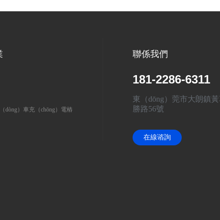
業
聯係我們
181-2286-6311
東（dōng）莞市大朗鎮
勝路56號
（dòng）車充（chōng）電樁
在線谘詢