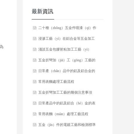
最新
資訊
​二十種（zhǒng）五金件噴漆（qī）作
（zuò）業中常見的缺陷及處理方法！
​浸滲工藝（yì）在鋁合金等五金加工
為
中的應用
​​淺談五金包膠射粘加工工藝（yì）
​五金折彎加（jiā）工（gōng）工藝的
幾個注意事項
​日常產（chǎn）品中的鋁及鋁合金的
表麵加工工藝
​常用表麵處理工藝流程
​五金折彎加工工藝的幾個注意事項
​​日常產品中的鋁及鋁合（hé）金的表
麵（miàn）加工工藝
​​常用表麵（miàn）處理工藝流程
（chéng）
​五金（jīn）件的電鍍工藝和檢測標準