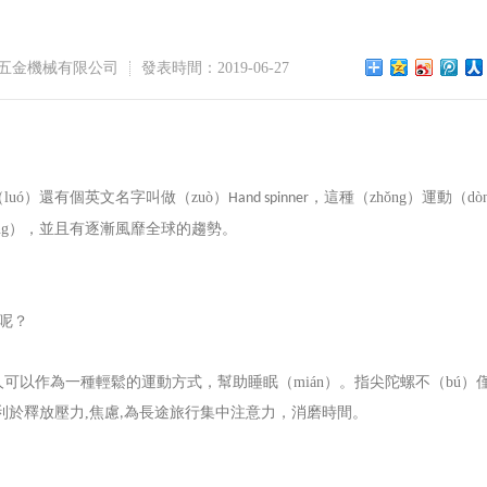
五金機械有限公司
發表時間：2019-06-27
uó）還有個英文名字叫做（zuò）
，這種（zhǒng）運動（dò
Hand spinner
háng），並且有逐漸風靡全球的趨勢。
捧呢？
可以作為一種輕鬆的運動方式，幫助睡眠（mián）。指尖陀螺不（bú）
有利於釋放壓力
,
焦慮
為長途旅行集中注意力，消磨時間。
,