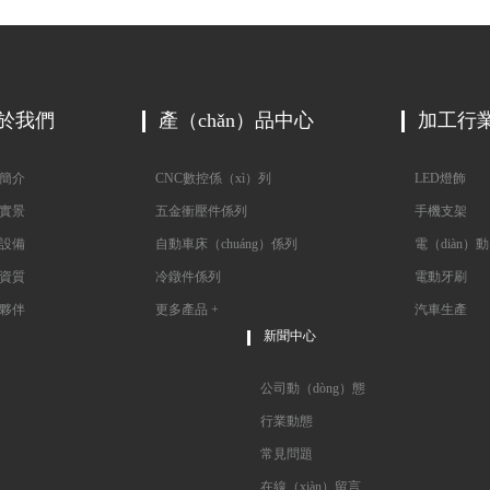
於我們
產（chǎn）品中心
加工行
簡介
CNC數控係（xì）列
LED燈飾
實景
五金衝壓件係列
手機支架
設備
自動車床（chuáng）係列
電（diàn）動
資質
冷鐓件係列
電動牙刷
夥伴
更多產品 +
汽車生產
新聞中心
公司動（dòng）態
行業動態
常見問題
在線（xiàn）留言