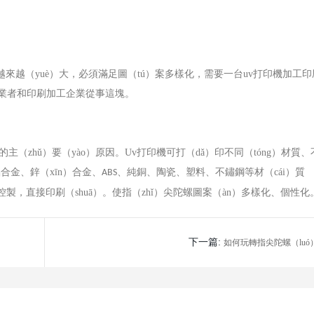
需求越來越（yuè）大，必須滿足圖（tú）案多樣化，需要一台
uv
打印機加工印
創業者和印刷加工企業從事這塊。
主（zhǔ）要（yào）原因。
Uv
打印機可打（dǎ）印不同（tóng）材質、
合金、鋅（xīn）合金、
、純銅、陶瓷、塑料、不鏽鋼等材（cái）質
ABS
）控製，直接印刷（shuā）。使指（zhǐ）尖陀螺圖案（àn）多樣化、個性化
下一篇:
如何玩轉指尖陀螺（luó