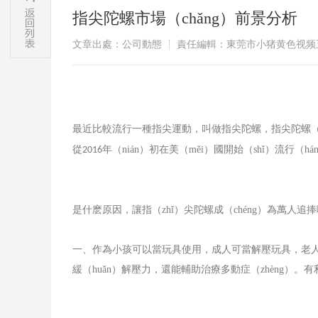
指尖陀螺市場（chǎng）前景分析
文章出處：公司動態
責任編輯：東莞市小猪黄色视频
最近比較流行一種指尖運動，叫做指尖陀螺，指尖陀螺（l
從
年（nián）初在美（měi）國開始（shǐ）流行（
2016
是什麽原因，讓指（zhǐ）尖陀螺成（chéng）為萬人追
一、作為小孩可以當玩具使用，成人可當解壓玩具，老人
緩（huǎn）解壓力，還能輔助治療多動症（zhèng）。