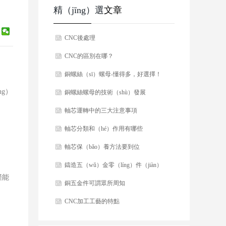
精（jīng）選
文章
CNC後處理
CNC的區別在哪？
銅螺絲（sī）螺母-懂得多，好選擇！
ng）
銅螺絲螺母的技術（shù）發展
軸芯運轉中的三大注意事項
軸芯分類和（hé）作用有哪些
（xiē）？
軸芯保（bǎo）養方法要到位
鑄造五（wǔ）金零（líng）件（jiàn）
僅能
生活中不可缺少
銅五金件可謂眾所周知
CNC加工工藝的特點