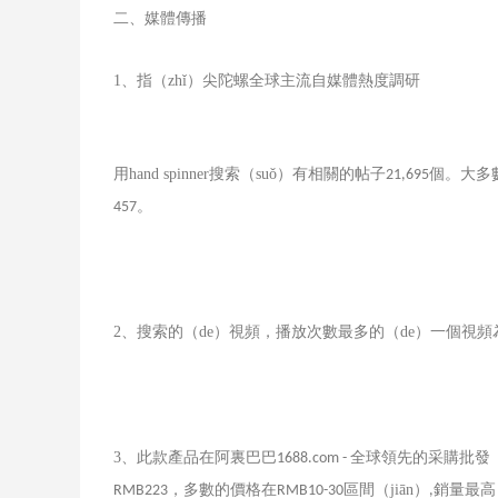
二、媒體傳播
1
、指（zhǐ）尖陀螺全球主流自媒體熱度調研
用
hand spinner
搜索（suǒ）有相關的帖子
個。大多
21,695
。
457
2
、搜索的（de）視頻，播放次數最多的（de）一個視頻
3
、此款產品在阿裏巴巴
全球領先的采購批發（
1688.com -
，多數的價格在
區間（jiān）
銷量最高
RMB223
RMB10-30
,