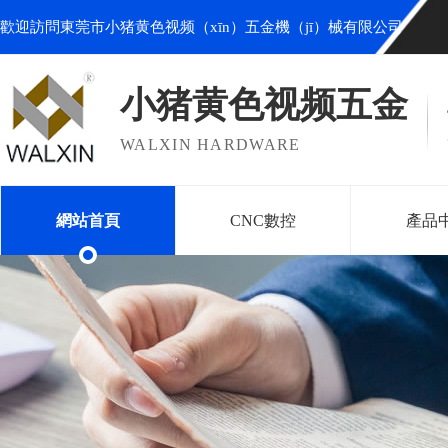
歡迎訪問東莞市小猪黄色视频（xīn）五金機（jī）械有限公司
小猪黄色视频五金
WALXIN HARDWARE
網站首頁
CNC數控
產品