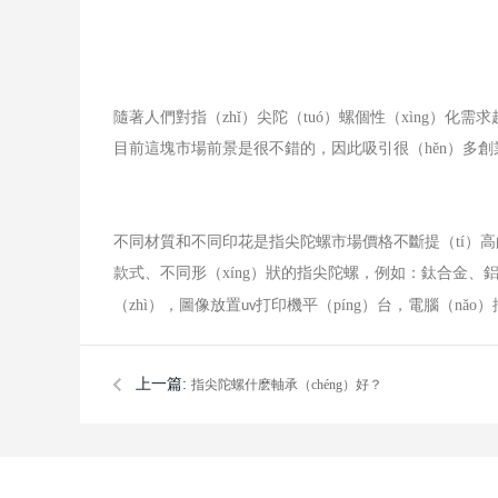
隨著人們對指（zhǐ）尖陀（tuó）螺個性（xìng）化
目前這塊市場前景是很不錯的，因此吸引很（hěn）多
不同材質和不同印花是指尖陀螺市場價格不斷提（tí）高的
款式、不同形（xíng）狀的指尖陀螺，例如：鈦合金、鋁
（zhì），圖像放置
打印機平（píng）台，電腦（nǎo
uv
上一篇:
指尖陀螺什麽軸承（chéng）好？