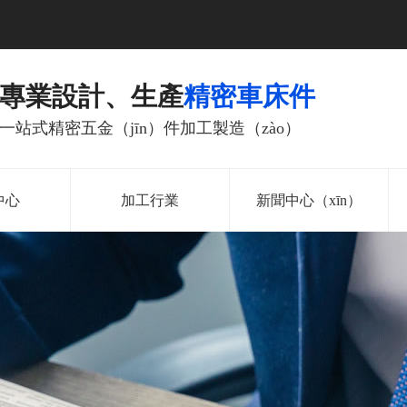
專業設計、生產
精密車床件
一站式精密五金（jīn）件加工製造（zào）
中心
加工行業
新聞中心（xīn）