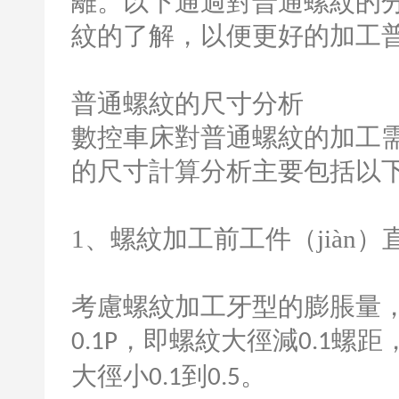
離。以下通過對普通螺紋的分析
紋的了解，以便更好的加工
普通螺紋的尺寸分析
數控車床對普通螺紋的加工
的尺寸計算分析主要包括以
1
、螺紋加工前工件（jiàn）
考慮螺紋加工牙型的膨脹量，
，即螺紋大徑減
螺距
0.1P
0.1
大徑小
到
。
0.1
0.5