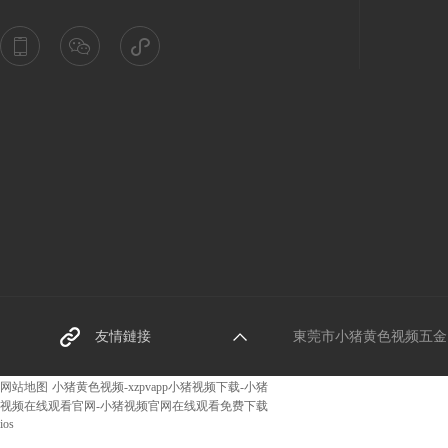
東莞螺絲廠家
友情鏈接
東莞市小猪黄色视频五金（jīn
阿裏巴巴網址
网站地图
小猪黄色视频-xzpvapp小猪视频下载-小猪
视频在线观看官网-小猪视频官网在线观看免费下载
ios