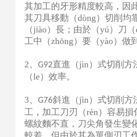
其加工的牙形精度較高，因
其刀具移動（dòng）切削
（jiào）長；由於（yú）刀
工中（zhōng）要（yào）
2
、
直進（jìn）式切削
G92
（le）效率。
3
、
斜進（jìn）式切削方
G76
工，加工刀刃（rèn）容易損
螺紋麵不直，刀尖角發生變化
較差。但由於其為單側刃工