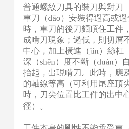
普通螺紋刀具的裝刀與對刀
車刀（dāo）安裝得過高或過
時，車刀的後刀麵頂住工件
成啃刀現象；過低，則切屑
中心，加上橫進（jìn）絲杠
深（shēn）度不斷（duàn
抬起，出現啃刀。此時，應
的軸線等高（可利用尾座頂尖
時，刀尖位置比工件的出中
徑）。
工件本身的剛性不能承受車（