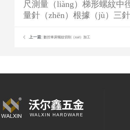
尺測量（liàng）梯形螺紋
量針（zhēn）根據（jù）三
上一篇:
數控車床螺紋切削（xuē）加工