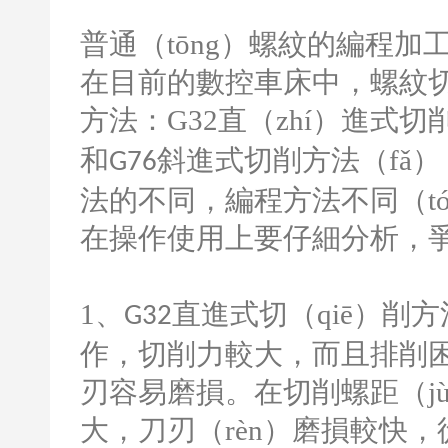
普通（tōng）螺紋的編程加
在目前的數控車床中，螺紋切削
方法：
G32
直（zhí）進式切
和
斜進式切削方法（fǎ），
G76
法的不同，編程方法不同（t
在操作使用上要仔細分析，爭
1
、
直進式切（qiē）削方
G32
作，切削力較大，而且排削困
刃容易磨損。在切削螺距（j
大，刀刃（rèn）磨損較快