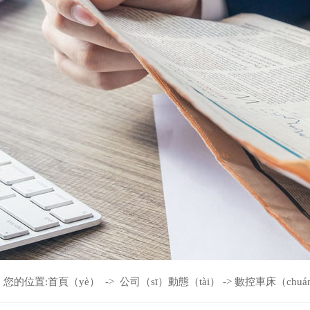
您的位置:
首頁（yè）
->
公司（sī）動態（tài）
->
數控車床（chuá