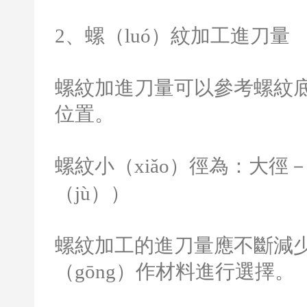
2
、螺（luó）紋加工進刀量
螺紋加進刀量可以參考螺紋底
位置。
螺紋小（xiǎo）徑為：大徑
（jù））
螺紋加工的進刀量應不斷減
（gōng）作材料進行選擇。