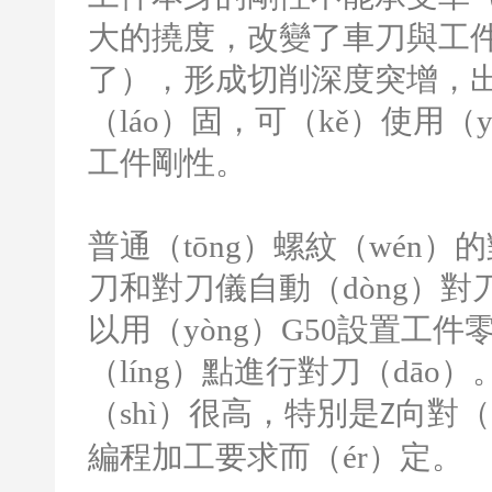
大的撓度，改變了車刀與工件
了），形成切削深度突增，
（láo）固，可（kě）使用（
工件剛性。
普通（tōng）螺紋（wén）
刀和對刀儀自動（dòng）
以用（yòng）
G50
設置工件零
（líng）點進行對刀（dāo
（shì）很高，特別是
向對（
Z
編程加工要求而（ér）定。