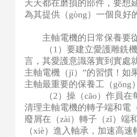
天天都在磨損的部件，要想延
為其提供（gòng）一個良好的
主軸電機的日常保養要從以（
（
1
）要建立愛護雕銑機
言，其愛護意識落實到實處就
主軸電機（jī）”的習慣！如
主軸最重要的保養工（gōn
（
2
）操（cāo）作員在
清理主軸電機的轉子端和電（
廢屑在（zài）轉子（zǐ）
（xiè）進入軸承，加速高