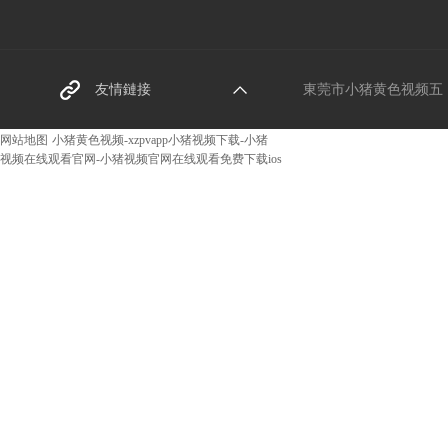
東莞（wǎn）螺絲廠家（ji
友情鏈接
東莞市小猪黄色视频五（wǔ
ā）
网站地图
小猪黄色视频-xzpvapp小猪视频下载-小猪
视频在线观看官网-小猪视频官网在线观看免费下载ios
阿裏巴巴網址