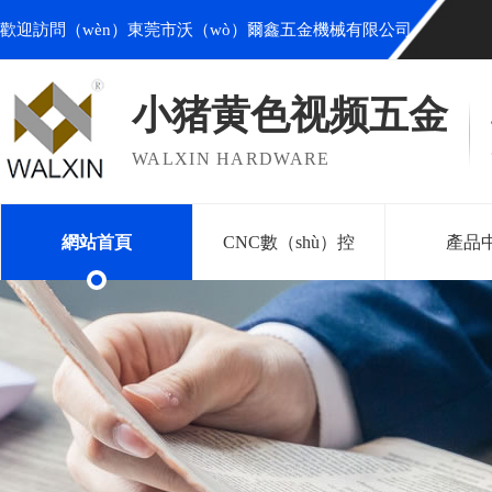
歡迎訪問（wèn）東莞市沃（wò）爾鑫五金機械有限公司
小猪黄色视频五金
WALXIN HARDWARE
網站首頁
CNC數（shù）控
產品