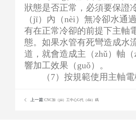
狀態是否正常，必須要保證
（jī）內（nèi）無冷卻水
有在正常冷卻的前提下主軸電
態。如果水管有死彎造成水流
道，就會造成主（zhǔ）軸（
響加工效果（guǒ）。
（
7
）按規範使用主軸電
上一篇:
​CNC加（jiā）工中心G代（dài）碼