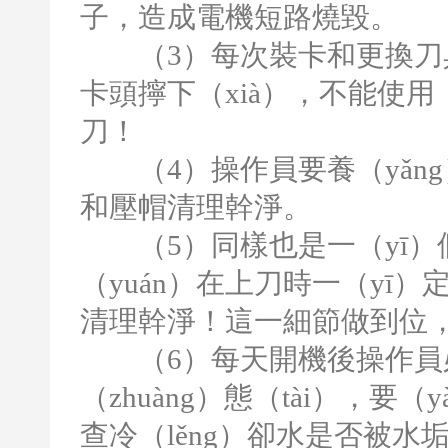
子，造成電機短路燒毀。
（
3
）每次裝卡和更換刀
卡頭擰下（xià），不能使用
刀！
（
4
）操作員要養（yǎ
和壓帽清理幹淨。
（
5
）同樣也是一（yī）
（yuán）在上刀時一（yī）
清理幹淨！這一細節做到位
（
6
）每天開機後操作員
（zhuàng）態（tài），
查冷（lěng）卻水是否被水