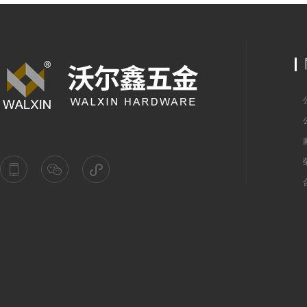
公
公
廠
榮
合