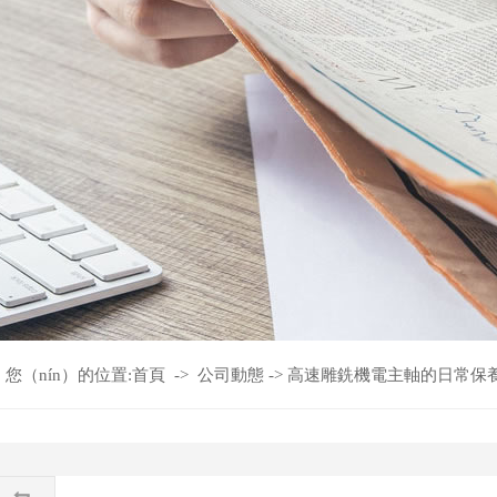
您（nín）的位置:
首頁
->
公司動態
->
​高速雕銑機電主軸的日常保