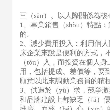
三（sān）、以人際關係為
1
、專業銷售（shòu）特點
的。
2
、減少費用投入：利用個人關
床企業來說是便利的方式，不需
（tóu）入，而投資在個人身
用，包括提成、差價等，要
願意以此來調動業務員的積
3
、供過於（yú）求，競爭
和品牌建設上都缺乏（fá）
推廣，而核（hé）心（xīn）