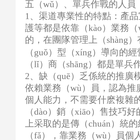
五（wǔ）、單兵作戰的人員（
1
、渠道專業性的特點：產品
護等都是依靠（kào）業務（
的，在團隊管理上（shàng
（guǒ）型（xíng）導向
（lǐ）商（shāng）都是單兵
2
、缺（quē）乏係統的推廣
依賴業務（wù）員，認為推廣
個人能力，不需要什麽複雜的
（dào）銷（xiāo）售技
上采取的是傳（chuán）統的
（fǎ），靠業務（wù）員個