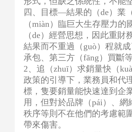
形式，但缺乏係統性，不能
四、目標
—結果的（de）業
（miàn）臨巨大生存壓力
（de）經營思想，因此重財
結果而不重過（guò）程就
承包、第三方（fāng）買斷
2
、追（zhuī）求銷量快（k
政策的引導下，業務員和代理
標，隻要銷量能快速達到企業
用，但對於品牌（pái）、網
秩序等則不在他們的考慮範圍之
帶來傷害。