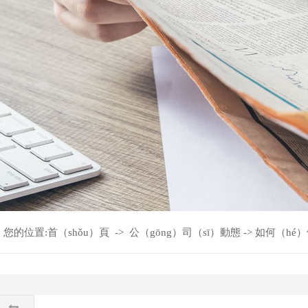
您的位置:
首（shǒu）頁
->
公（gōng）司（sī）動態
->
​如何（h