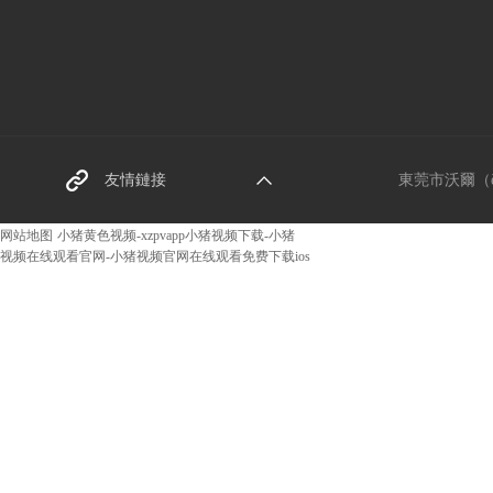
東莞螺（luó）絲廠（chǎn
友情鏈接
東莞市沃爾（ěr
g）家
网站地图
小猪黄色视频-xzpvapp小猪视频下载-小猪
视频在线观看官网-小猪视频官网在线观看免费下载ios
阿裏巴巴網址