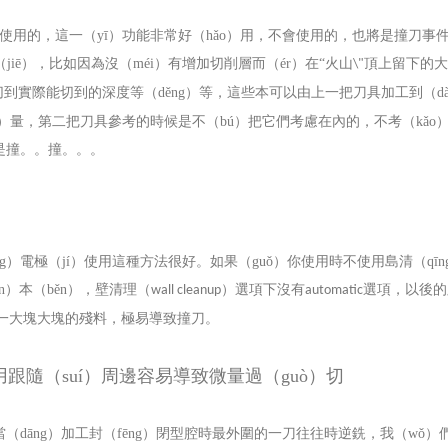
，會使用的，這一（yī）功能非常好（hǎo）用，不會使用的，也將是撞刀事
iē），比如因為沒（méi）有增加切削層而（ér）在“火山
頂上留下的大
\"
切到實際能切到的深度等（děng）等，這些本可以由上一把刀具加工到（dà
yú）量，第二把刀具參考的時候是不（bú）把它們考慮在內的，不考（kǎo
就是撞。。撞。。。
）電極（jí）使用這種方法很好。如果（guǒ）你使用時不使用島清（qīn
n）本（běn），壁清理（
）選項下沒有
選項，以後的
wall cleanup
automatic
下一大塊大塊的殘料，極易導致撞刀。
用跟隨（suí）周邊容易導致微量過（guò）切
dāng）加工封（fēng）閉型腔時最外圍的一刀往往時逆銑，我（wǒ）