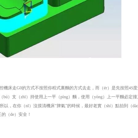
數控機床走
G0
的方式不按照你程式裏麵的方式去走，而（ér）是先按照
度
45
bú）支（zhī）持使用上一平（píng）麵，使用（yòng）上一平麵必定
所以，在你（nǐ）沒摸清機床“脾氣”的時候，最好老實（shí）點抬到（dà
正的（de）安全！