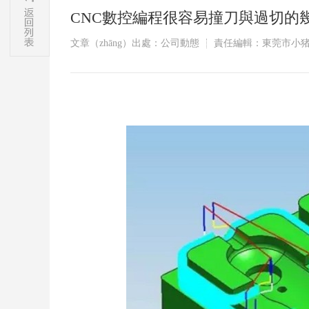
CNC數控編程很容易撞刀與過切的
文章（zhāng）出處：公司動態
責任編輯：東莞市小