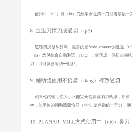
使用牛（niú）鼻（bí）刀經常會在第一刀或者最後一
8.
進退刀撞刀或過切（qiē）
這種情況很常見啊，最多的是
fixde_contour
的進退（t
（nà）麽係統會自動避讓（ràng），會形成一個扭曲的
刀，可能就會過切一點點。
9.
輔助體使用不恰當（dāng）導致過切
如果你的輔助體大小不能完全包圍你的刀軌線，那麽（
on
，如果你的輔助體體恰好（hǎo）是斜麵的一部分，則（z
10. PLANAR_MILL
方式使用牛（niú）鼻刀