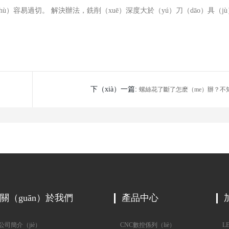
hù）容易過切。
解決辦法，銑削（xuē）深度大於（yú）刀（dāo）具（j
下（xià）一篇:
螺絲花了斷了怎麽（me）辦？不
尺寸怎麽辦？看了這篇你就懂
關（guān）於我們
產品中心
司簡介（jiè）
CNC數控係列（liè）
LE