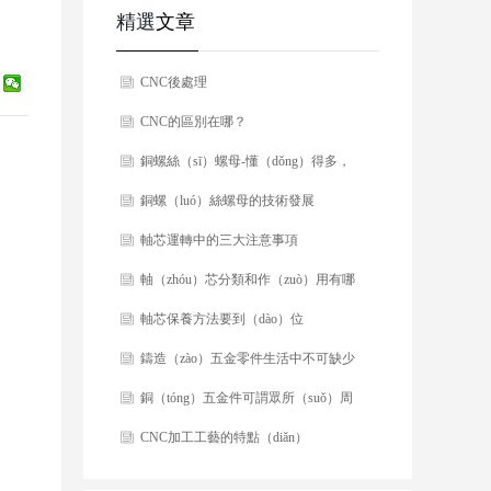
精選
文章
CNC後處理
CNC的區別在哪？
銅螺絲（sī）螺母-懂（dǒng）得多，
好選擇！
銅螺（luó）絲螺母的技術發展
軸芯運轉中的三大注意事項
軸（zhóu）芯分類和作（zuò）用有哪
些？
軸芯保養方法要到（dào）位
鑄造（zào）五金零件生活中不可缺少
銅（tóng）五金件可謂眾所（suǒ）周
知
CNC加工工藝的特點（diǎn）