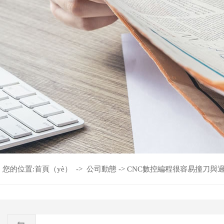
您的位置:
首頁（yè）
->
公司動態
->
CNC數控編程很容易撞刀與過