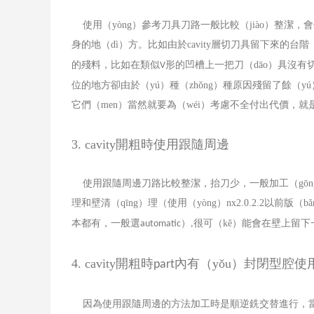
使用（yòng）參考刀具刀路一般比較（jiào）整潔
身的地（dì）方。比如由於
cavity
層切刀具留下來的台階（j
的殘料，比如在類似
形的凹槽上一把刀（dāo）具沒有
V
位的地方卻由於（yú）種（zhǒng）種原因殘留了餘（
它們（men）當然就要為（wéi）考慮不全付出代價，
3. cavity
開粗時使用跟隨周邊
使用跟隨周邊刀路比較整潔，抬刀少，一般加工（gōng
理和壁清（qīng）理（使用（yòng）
nx2.0.2.2
以前版（bǎ
本都有，一般選
）
很可（kě）能會在壁上留
automatic
,
4. cavity
開粗時
內有（yǒu）封閉型腔使
part
因為使用跟隨周邊的方法加工時是順逆銑交替進行，當（