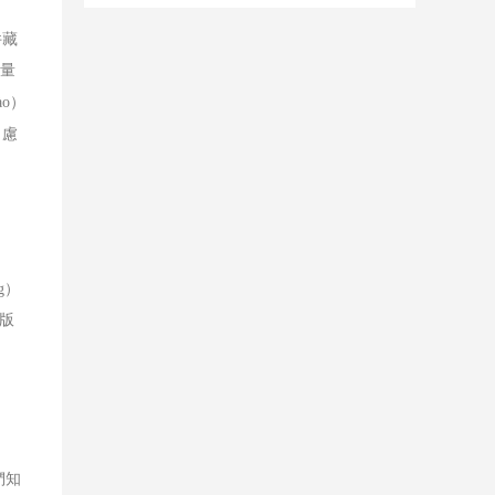
測標準 你是否熟知？
件藏
量
o）
）慮
g）
版
們知