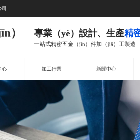
公司
īn）
專業（yè）設計、生產
精密
一站式精密五金（jīn）件加（jiā）工製造
中心
加工行業
新聞中心