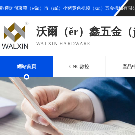
歡迎訪問東莞（wǎn）市（shì）小猪黄色视频（xīn）五金機械有限
沃爾（ěr）鑫五金（j
WALXIN HARDWARE
網站首頁
CNC數控
產品