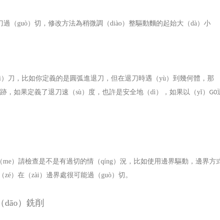
刀過（guò）切，修改方法為稍微調（diào）整驅動麵的起始大（dà）小
uì）刀，比如你定義的是圓弧進退刀，但在退刀時遇（yù）到幾何體，那
軌跡，如果定義了退刀速（sù）度，也許是安全地（dì），如果以（yǐ）
G0
me）請檢查是不是有過切的情（qíng）況，比如使用邊界驅動，邊界方
é）在（zài）邊界處很可能過（guò）切。
（dāo）銑削