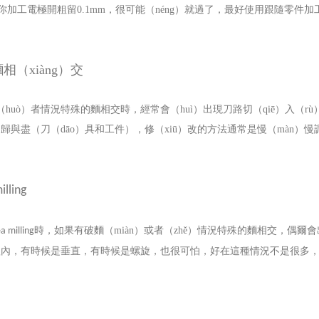
果你加工電極開粗留
0.1mm
，很可能（néng）就過了，最好使用跟隨零件加
（xiàng）交
（huò）者情況特殊的麵相交時，經常會（huì）出現刀路切（qiē）入（rù
歸與盡（刀（dāo）具和工件），修（xiū）改的方法通常是慢（màn）慢
illing
時，如果有破麵（miàn）或者（zhě）情況特殊的麵相交，偶爾會
a milling
hé）體內，有時候是垂直，有時候是螺旋，也很可怕，好在這種情況不是很多