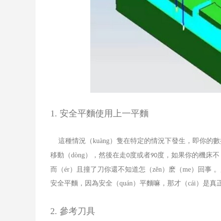
1.
安全平麵使用上一平麵
這種情況（kuàng）隻在特定的情況下發生，即你的
移動（dòng），然後在走
度或者
度，如果你的機床不（
0
90
而（ér）且撞了刀你還不知道怎（zěn）麽（me）回事 。
安全平麵，因為安全（quán）平麵嘛，那才（cái）是真
2.
參考刀具