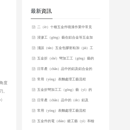
最新
資訊
​二（èr）十種五金件噴漆作業中常見
的缺陷及處理方法！
​浸滲工（gōng）藝在鋁合金等五金加
工中的應用（yòng）
​​淺談（tán）五金包膠射粘加（jiā）工
工藝
​五金折（shé）彎加工工（gōng）藝的
幾個（gè）注意（yì）事項
​日常產（chǎn）品中的鋁及鋁合金的
表麵加工工藝
​常用（yòng）表麵處理工藝流程
角度
（chéng）
​五金折彎加工工（gōng）藝（yì）的
撞刀。
o）
幾個注意事項
​​日常產（chǎn）品中的（de）鋁及
（jí）鋁合金的表麵加工工（gōng）藝
​​常用（yòng）表麵處理工藝流程
（yì）
​五金件的電（diàn）鍍工藝（yì）和檢