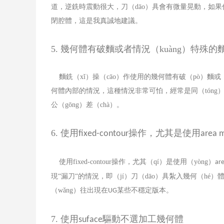
道，逆銑時震動很大，刀（dāo）具會有微量晃動，如
閉腔體，這是我真誠地建議。
5.
幾何體有破麵或者情況（kuàng）特殊的麵相
麵銑（xǐ）操（cāo）作使用的幾何體有破（pò）麵或
何體內部的情況，這種情況非常可怕，經常是同（tóng）
公（gōng）差（chà）。
6.
使用
操作，尤其是使用
fixed-contour
area m
使用
fixed-contour
操作，尤其（qí）是使用（yòng）
are
現“漏刀“的情況，即（jí）刀（dāo）具紮入幾何（
（wǎng）往出現在
某些不穩定版本。
UG
7.
使用
驅動不選加工幾何體
suface