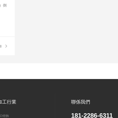
ù）倒
知
！
加工行業
聯係我們
181-2286-6311
D燈飾