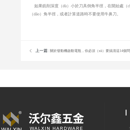
如果銑削深度（dù）小於刀具倒角半徑，在開始處（c
（dǎo）角半徑，或者計算道路時不要使用牛鼻刀。
上一篇:
關於發動機啟動電瓶，你必須（xū）要搞清這14個問
（wèn）題，每一個都（dōu）堪稱經典（diǎn）！
公