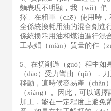
麵表現不明顯，我（wǒ）們
擇。在粗車（chē）使用時，
全係統換耗用油的混合劑進
係統換耗用油和煤油進行混合
工表麵（miàn）質量的作（z
5
、在切削過（guò）程中
（dāo）受力彎曲（qǔ），
移動，這時候容易產（chǎn）
（xiàng）。因此，可以選
加工，能在一定程度上避免