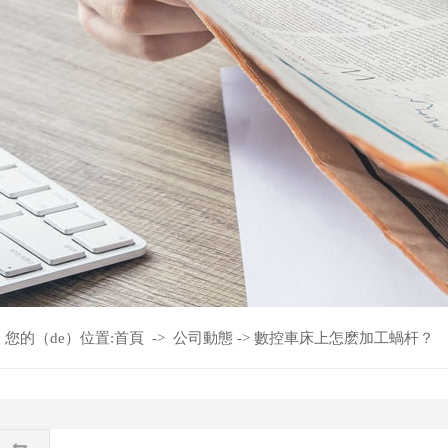
您的（de）位置:
首頁
->
公司動態
->
數控車床上怎麽加工蝸杆？