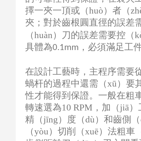
擇一夾一頂或（huò）者（zh
夾；對於齒根圓直徑的誤差
（huàn）刀的誤差需要控（k
具體為
，必須滿足工
0.1mm
在設計工藝時，主程序需要從
蝸杆的過程中還需（xū）要
性才能得到保證。一般在粗車
轉速選為
10 RPM
，加（jiā
精（jīng）度（dù）和齒
（yòu）切削（xuē）法粗車