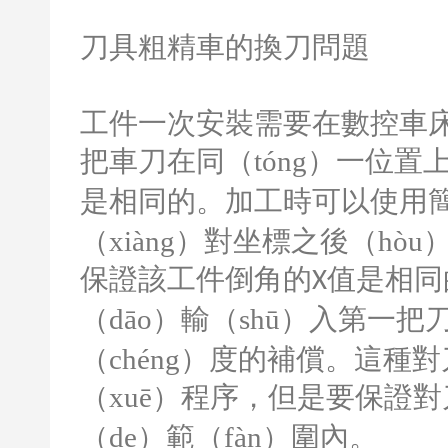
刀具粗精車的換刀問題
工件一次安裝需要在數控車
把車刀在同（tóng）一位置
是相同的。加工時可以使用
（xiàng）對坐標之後（hò
保證該工件倒角的
值是相同
X
（dāo）輸（shū）入第一把
（chéng）度的補償。這種
（xuē）程序，但是要保證對
（de）範（fàn）圍內。