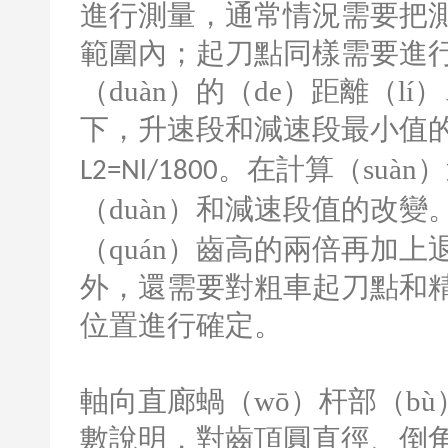
進行測量，通常情況需要把測
範圍內；起刀點同樣需要進
（duàn）的（de）距離（
下，升速段和減速段最小值
。在計算（suà
L2=Nl/1800
（duàn）和減速段值的改變
（quán）齒高的兩倍再加上
外，還需要對粗車起刀點和精（
位置進行確定。
軸向直廊蝸（wō）杆部（b
數說明，對齒頂圓直徑、倒角