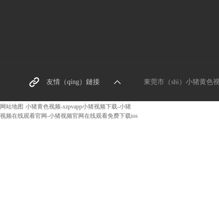
東莞螺絲廠（chǎng）家
友情（qíng）鏈接
東莞市（shì）小猪黄色视频五
阿裏巴巴網（wǎng）址
网站地图
小猪黄色视频-xzpvapp小猪视频下载-小猪
视频在线观看官网-小猪视频官网在线观看免费下载ios