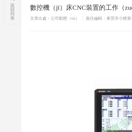
數控機（jī）床CNC裝置的工作（zuò
文章出處：公司動態（tài）
責任編輯：東莞市小猪黄色