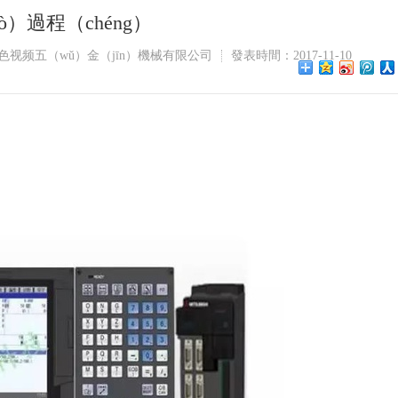
）過程（chéng）
视频五（wǔ）金（jīn）機械有限公司
發表時間：2017-11-10