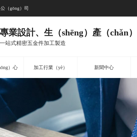
公（gōng）司
專業設計、生（shēng）產（chǎn
一站式精密五金件加工製造
ōng）心
加工行業（yè）
新聞中心