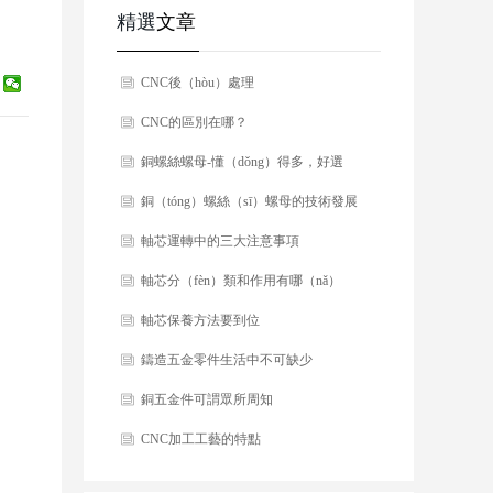
精選
文章
CNC後（hòu）處理
CNC的區別在哪？
銅螺絲螺母-懂（dǒng）得多，好選
（xuǎn）擇！
銅（tóng）螺絲（sī）螺母的技術發展
軸芯運轉中的三大注意事項
軸芯分（fèn）類和作用有哪（nǎ）
些？
軸芯保養方法要到位
鑄造五金零件生活中不可缺少
銅五金件可謂眾所周知
CNC加工工藝的特點