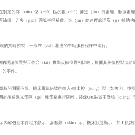
定的存（cún）儲（chǔ）區的數（shù）據進（jìn）行處理。數據處
補償、刀尖（jiān）圓弧半徑補償、進（jìn）給速度處理及（jí）輔助
統的實時控製，一般在（zài）相應的中斷服務程序中進行。
的理論位置與工作台（tái）實際反饋位置相比較，根據其差值控製進給
ú）的零件。
操作麵板的開關信號、機床電氣信號的輸入
輸出控（kòng）製（如換刀、換
/
電之間必須通過光電隔（gé）離電路進行隔離，確保
裝置不受強（qiáng）
CNC
示內容包括零件程序顯示、參數顯（xiǎn）示、機床狀態顯示、加工軌跡