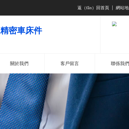
返（fǎn）回首頁
網站地
|
）
精密車床件
關於我們
客戶留言
聯係我
181-2286-
138-2527-