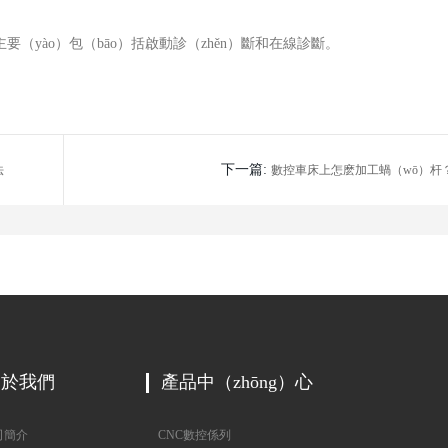
要（yào）包（bāo）括啟動診（zhěn）斷和在線診斷。
下一篇:
法
數控車床上怎麽加工蝸（wō）杆
關於我們
產品中（zhōng）心
簡介
CNC數控係列