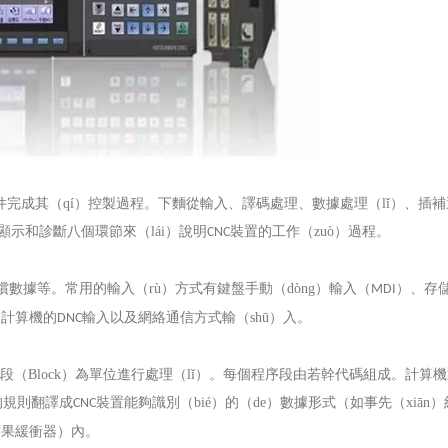
由軟件完成其（qí）控製過程。下麵從輸入、譯碼處理、數據處理（lǐ）、插補
、顯示和診斷八個環節來（lái）說明
裝置的工作（zuò）過程。
CNC
償數據等。常用的輸入（rù）方式有鍵盤手動（dòng）輸入（
）、存
MDI
級計算機的
輸入以及網絡通信方式輸（shū）入。
DNC
序段（
Block
）為單位進行處理（lǐ）。每個程序段由若幹代碼組成。計算機
的規則翻譯成
裝置能夠識別（bié）的（de）數據形式（如事先（xiān
CNC
結果緩衝器）內。