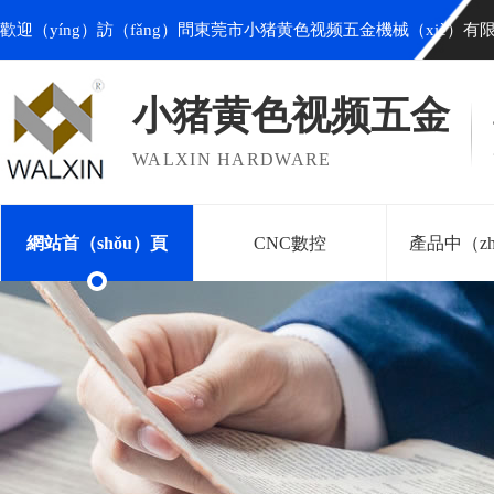
歡迎（yíng）訪（fǎng）問東莞市小猪黄色视频五金機械（xiè）有限
小猪黄色视频五金
WALXIN HARDWARE
網站首（shǒu）頁
CNC數控
產品中（zh