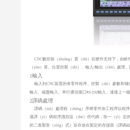
CNC
數控裝（zhuāng）置（zhì）在硬件支持下，
（yùn）算、位置控製（zhì）、輸入
輸出（chū）處理
/
1
輸入
輸入到
CNC
裝置的有零件程序、控製（zhì）參數和補
輸入、磁盤輸入、串行通信接口
輸入、連接上一
RS-232
2
譯碼處理
譯碼（mǎ）處理程（chéng）序將零件加工程序以程
過譯（yì）碼程序識別這（zhè）些代碼，按一（yī）定
的二進製形（xíng）式）並存放在製定的存儲器（譯碼