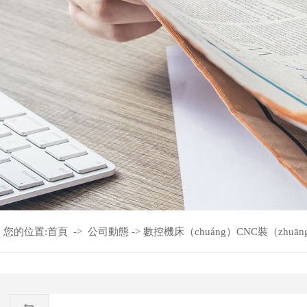
您的位置:
首頁
->
公司動態
->
數控機床（chuáng）CNC裝（zhu