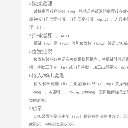
3
數據處理
數據處理程序的任（rèn）務就是將經過預處理後存放在製
般包括刀具位置補償、刀具長度補償（cháng）、刀具半徑
理（lǐ）。
4
插補運算（suàn）
插補（bǔ）運（yùn）算和位置控（kòng）製是
CNC
係
5
位置控製
位置控製的任務是在每個采樣周期內，將插補計算得到
機，帶動工作台（tái）或刀具移動，加工出所要求（qi
6
輸入
輸出處理
/
輸入
/
輸出處理（lǐ）主要處理
裝（zhuāng）置
CNC
（dǎng）、冷卻等）。
裝（zhuāng）置與機床強
CNC
號的影響。
7
顯示
CNC
裝置的顯示主要（yào）是為操作者提供方便。顯
態顯示、報警診斷顯示等。