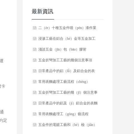
最新
資訊
​二（èr）十種五金件噴（pēn）漆作業
中（zhōng）常見的缺陷及（jí）處
​浸滲工藝在鋁合（hé）金等五金加工
（chù）理方法！
中的應用
​​淺談五金（jīn）包（bāo）膠射
（shè）粘加（jiā）工工藝
​五金折彎加工工藝的幾個注意事項
運
​日常產品中的鋁（lǚ）及鋁合金的表
麵加工工藝（yì）
​常用表麵處理工藝流程（chéng）
儲卡
​五金折彎加工工藝的幾（jǐ）個注意事
項
​​日常產品中的鋁及（jí）鋁合金的表麵
通
（miàn）加工工藝
​​常用表麵處理工（gōng）藝流程
）約定
​五金件的電鍍工藝和（hé）檢（jiǎn）