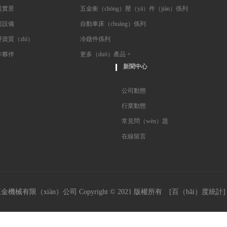
實景
五金衝（chōng）壓（yā）件（jiàn）係列
設備
自動車床（chuáng）係列
資質（zhì）
冷鐓件係列
夥伴
更多（duō）產品 +
新聞中心
公司動態
行業動態
常見問（wèn）題
在線留言
有限（xiàn）公司 Copyright © 2021 版權所有 [
百（bǎi）度統計