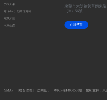
手機支架
東莞市大朗鎮黃草朗東勝
（lù）56號
電（diàn）動車充電樁
電動牙刷
在線谘詢
汽車生產
] [
GMAP
] [
後台管理
] 訪問量：
粵ICP備14000588號
技術支持：
東