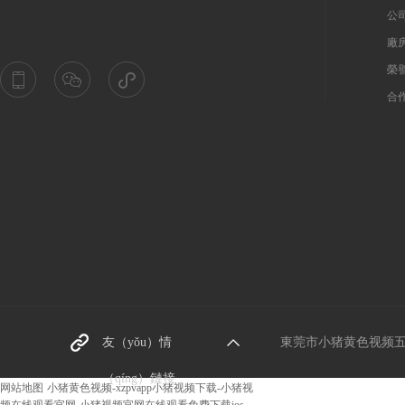
公司
廠房
榮譽
合作
東（dōng）莞螺絲廠家
友（yǒu）情
東莞市小猪黄色视频五金機械
阿裏巴巴網址
（qíng）鏈接
网站地图
小猪黄色视频-xzpvapp小猪视频下载-小猪视