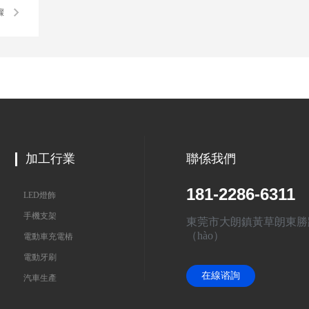
驟
加工行業
聯係我們
181-2286-6311
LED燈飾
手機支架
東莞市大朗鎮黃草朗東勝
（hào）
電動車充電樁
電動牙刷
在線谘詢
汽車生產