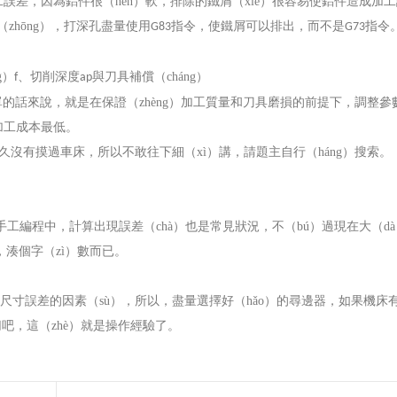
加工誤差，因為鋁件很（hěn）軟，排除的鐵屑（xiè）很容易使鋁件造成加
中（zhōng），打深孔盡量使用
指令，使鐵屑可以排出，而不是
指令
G83
G73
g）
、切削深度
與刀具補償（cháng）
f
ap
用簡單的話來說，就是在保證（zhèng）加工質量和刀具磨損的前提下，調整參
加工成本最低。
沒有摸過車床，所以不敢往下細（xì）講，請題主自行（háng）搜索。
手工編程中，計算出現誤差（chà）也是常見狀況，不（bú）過現在大（d
，湊個字（zì）數而已。
成尺寸誤差的因素（sù），所以，盡量選擇好（hǎo）的尋邊器，如果機床
吧，這（zhè）就是操作經驗了。