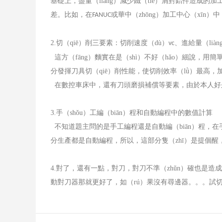
基礎上，盡量（liàng）減少鐵（tiě）屑對鋁件造成的
差。比如，在
或華中（zhōng）加工中心（xīn）
FANUC
2.
切（qiē）削三要素：切削速度（dù）
、進給量（liàn
vc
這方（fāng）麵實在是（shì）不好（hǎo）細說，
分發揮刀具切（qiē）削性能，使切削效率（lǜ）最高，
在數控車床中，還有刀頭磨損補償等要素，由於本人好久
3.
手（shǒu）工編（biān）程和自動編程中的數值計算
不知道題主問的是手工編程還是自動編（biān）程，在
分生產都是自動編程，所以，這部分隻（zhī）是提個醒
4.
對了，還有一點，對刀，對刀不準（zhǔn）確也是造
動對刀器那就更好了，如（rú）果沒有尋邊器。。。試切