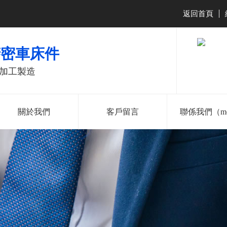
返回首頁
|
精密車床件
）加工製造
關於我們
客戶留言
聯係我們（m
181-2286-
138-2527-