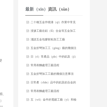
最新（xīn）
資訊（xùn）
​二十種五金件噴漆（qī）作業中常見
的缺陷及處（chù）理方法！
​浸滲工藝在鋁（lǚ）合金等五金加工
中的應用
​​淺談五金包膠射粘加工工藝
​五金折彎加工工（gōng）藝的幾個注
意事項
​日（rì）常產品（pǐn）中的鋁及（jí）
變
鋁合金的（de）表麵加工工藝（yì）
​常用表麵處理工藝流程
​五金折彎加工工藝的幾個注意事項
​​日常產（chǎn）品中的鋁及鋁合金的
（de）表麵加工工藝
​​常用表麵處理工藝流程
精、
​五（wǔ）金件的電鍍工藝（yì）和檢
e）