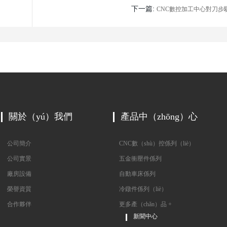
下一篇:
CNC數控加工中心對刀步
關於（yú）我們
產品中（zhōng）心
公司簡介
CNC數（shù）控係列（liè）
公司實景
五金衝壓件係列
廠房設備
自動車床係列
榮譽資質
冷鐓件係列（liè）
合作夥伴
更多產（chǎn）品 +
新聞中心