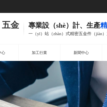
）五金
專業設（shè）計、生產
一（yī）站（zhàn）式精密五金件（jiàn
中心
加工行業
新聞中心