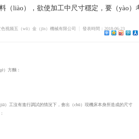
鋁料（liào），欲使加工中尺寸穩定，要（yào）
色视频五（wǔ）金（jīn）機械有限公司
發表時間：2018-06-23
gè）方麵：
（jiā）工沒有進行調試的情況下，會出（chū）現機床本身所造成的尺寸
素：