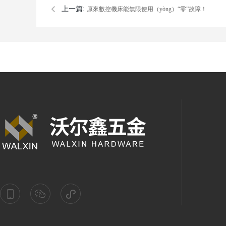
上一篇:
原來數控機床能無限使用（yòng）“零”故障！