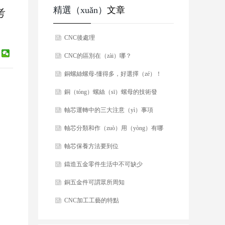
精選（xuǎn）
文章
考
CNC後處理
CNC的區別在（zài）哪？
銅螺絲螺母-懂得多，好選擇（zé）！
銅（tóng）螺絲（sī）螺母的技術發
（fā）展
軸芯運轉中的三大注意（yì）事項
（xiàng）
軸芯分類和作（zuò）用（yòng）有哪
些？
軸芯保養方法要到位
鑄造五金零件生活中不可缺少
銅五金件可謂眾所周知
CNC加工工藝的特點