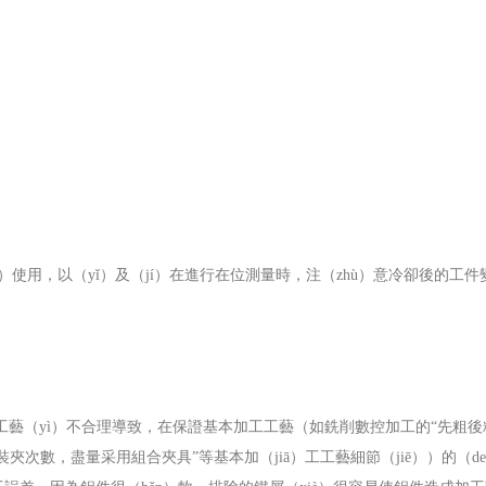
使用，以（yǐ）及（jí）在進行在位測量時，注（zhù）意冷卻後的工件
工工藝（yì）不合理導致，在保證基本加工工藝（如銑削數控加工的
“先粗後
裝夾次數，盡量采用組合夾具”等基本加（jiā）工工藝細節（jiē））的（d