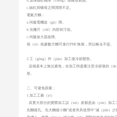
b.
滾珠絲杠軸承（chéng）或螺母磨損。
c.
絲杠與螺母之間潤滑不足。
電氣方麵：
a.
伺服電機故（gù）障。
b.
光柵尺（chǐ）內部有汙垢。
c.
伺服放大器故障。
係（xì）統參數方麵可進行
PMC
恢複，所以略去不提。
2.
工（gōng）件（jiàn）加工後冷卻變形。
這個基本上無法避免，在加工時盡量注意冷卻液的（de）
形。
二、可避免因素：
1.
加工工藝（yì）
其實大部分的實際加工誤（wù）差都是由（yóu）加
先麵後孔、先大麵後小麵”或者夾具使用中“減（jiǎn）少