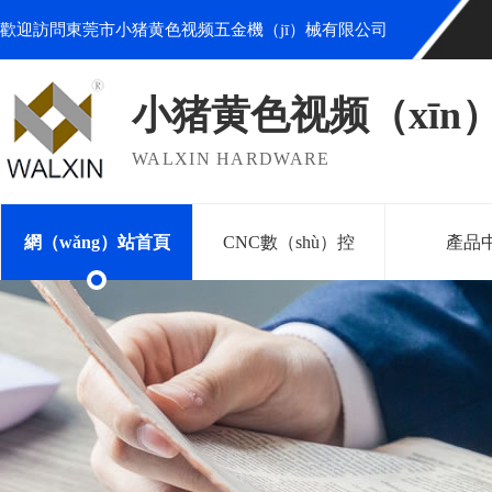
歡迎訪問東莞市小猪黄色视频五金機（jī）械有限公司
小猪黄色视频（xīn
WALXIN HARDWARE
網（wǎng）站首頁
CNC數（shù）控
產品