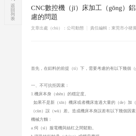
CNC數控機（jī）床加工（gōng）
慮的問題
文章出處（chù）：公司動態
責任編輯：東莞市小猪黄
首先，在鋁料的前提（tí）下，需要考慮的有以下幾個（
一、不可抗拒因素：
1.
機床本身（shēn）的穩定度。
如果不是新（xīn）機床或者機床進過大量的（de）加
（cùn）誤（wù）差。造成機床本身誤差有以下幾個因
機械方麵：
a.
伺（sì）服電機與絲杠之間鬆動。