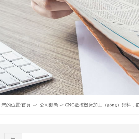
您的位置:
首頁
->
公司動態
->
CNC數控機床加工（gōng）鋁料