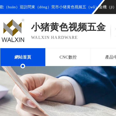
歡（huān）迎訪問東（dōng）莞市小猪黄色视频五（wǔ）金機（jī
小猪黄色视频五金
WALXIN HARDWARE
網站首頁
CNC數控
產品