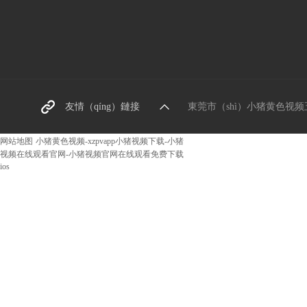
東莞螺絲廠家
友情（qíng）鏈接
東莞市（shì）小猪黄色视频五金機
阿裏巴（bā）巴網址
网站地图
小猪黄色视频-xzpvapp小猪视频下载-小猪
视频在线观看官网-小猪视频官网在线观看免费下载
ios