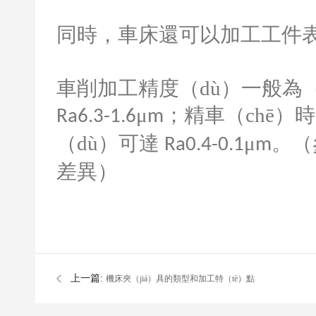
同時，車床還可以加工工件表
車削加工精度（dù）一般為（
μ
；精車（chē）
Ra6.3-1.6
m
（dù）可達
μ
。（
Ra0.4-0.1
m
差異）
上一篇:
機床夾（jiá）具的類型和加工特（tè）點