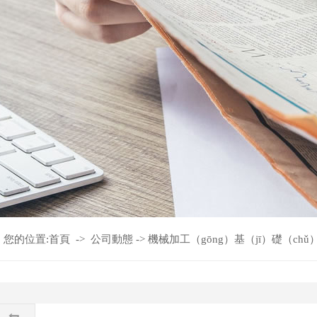
您的位置:
首頁
->
公司動態
->
機械加工（gōng）基（jī）礎（chǔ