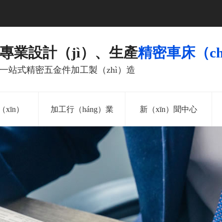
專業設計（jì）、生產
精密車床（ch
一站式精密五金件加工製（zhì）造
xīn）
加工行（háng）業
新（xīn）聞中心