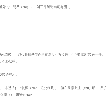
帶的中間尺（chǐ）寸，與工件製造精度有關 ，
。
凸模或凹模），然後根據基準件的實際尺寸再按最小合理間隙配製另一件。
單，不必校核。
，使製造容易。
，非基準件上隻標（biāo）注公稱尺寸，但在圖樣上注（zhù）明：
“凸
(
合理（lǐ）間隙值
”。
Zmin