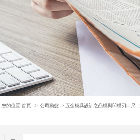
您的位置:
首頁
->
公司動態
->
五金模具設計之凸模與凹模刃口尺（c