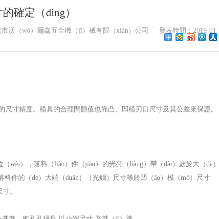
確定（dìng）
市沃（wò）爾鑫五金機（jī）械有限（xiàn）公司
發表時間：2019-01-
n）的尺寸精度。模具的合理間隙值也靠凸、凹模刃口尺寸及其公差來保證。
i），落料（liào）件（jiàn）的光亮（liàng）帶（dài）處於大（dà
料件的（de）大端（duān）（光麵）尺寸等於凹（āo）模（mó）尺寸
尺寸。
寸為基準，衝孔孔徑是
以小端尺寸
為基（jī）準。