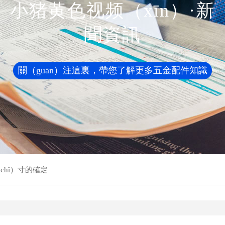
小猪黄色视频（xīn）·新
聞資訊
關（guān）注這裏，帶您了解更多五金配件知識
hǐ）寸的確定