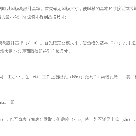
，落料時以凹模為設計基準。首先確定凹模尺寸，使凹模的基本尺寸接近或等
寸減去最小合理間隙值即得到凸模尺寸
;
模為設計基準（zhǔn）。首先確定凸模尺寸，使凸模的基本（běn）尺寸
尺寸增大最小合理間隙值即得到凸模尺寸。
同一工步中，在（zài）工件上衝出孔（kǒng）距為
L
± 兩個孔時，，其凹
max
，即
），也可查表（如表）選取，但需校（xiào）核。如不滿足上式（shì）