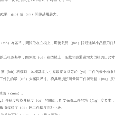
結果（guǒ）使（shǐ）間隙越用越大。
（mó）為基準，間隙取在凸模上，即衝裁間（jiān）隙通過減小凸模刃口
尺寸：以凸模為基準，間隙取（qǔ）在凹模上，衝裁間隙通過增大凹模刃口尺
ì）落（luò）料模時，凹模基本尺寸應取接近或等於（yú）工件的最小極限
件孔的最（zuì）大極限尺寸。模具磨損預留量與工件製造精（jīng）度
）隙值（
Zmin
）。
ng）件精度與模具精度（dù）的關係，即要保證工件的精（jīng）度要求
。一般衝模精度（dù）較工件精度高
2
～
級。
4