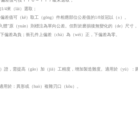
o）偏差值可按ＩＴ６～ＩＴ７級來選取；
的
1/4
來（lái）選取；
造偏差值可（kě）取工（gōng）件相應部位公差值的
1/8
並冠以（±）。
“入體”原（yuán）則標注為單向公差。但對於磨損後無變化的（de）尺寸
，下偏差為負；衝孔件上偏差（chà）為（wéi）正，下偏差為零。
o）證，需提高（gāo）加（jiā）工精度，增加製造難度。適用於（yú）：
用於：異形或（huò）複雜刃口（kǒu）。