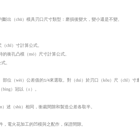
）確判斷出（chū）模具刃口尺寸類型：磨損後變大，變小還是不變。
（chǐ）寸計算公式。
加工時的衝孔凸模（mó）尺寸計算公式。
公式。
g）部位（wèi）公差值的
來選取。對（duì）於刃口（kǒu）尺（chǐ）寸
1/4
（bìng）冠以（±）。
n）述（shù）相同，衝裁間隙和製造公差各取半。
）件，電火花加工的凹模與之配作，保證間隙。