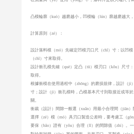
凸模輪廓（kuò）越磨越小，凹模輪（lún）廓越磨越大，
計算原則（zé）：
設計落料模（mó）先確定凹模刃口尺（chǐ）寸：以凹模
（chǐ）寸來取得。
設計衝孔模先確（què）定凸（tū）模刃口（kǒu）
取得。
根據衝模在使用過程中（zhōng）的磨損規律，設計（j
寸；設計（jì）衝孔模時，凸模基本尺寸則取接近或等於工
關。
衝裁（設計）間隙一般選（xuǎn）用最小合理間（jiān
選擇（zé）模（mó）具刃口製造公差時，要考慮工（gō
要保（bǎo）證有（yǒu）合理（lǐ）的間隙值（zhí）