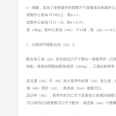
x
—係數，是為了使衝裁件的實際尺寸盡量接近衝裁件公差
當製件公差為
IT10
以上，取
＝
；
x
1
當製件公差為
IT11
～
，取
＝
；
13
x
0.75
當（dāng）製件公差為（wéi）
IT14
者，取（qǔ）
＝
x
0.5
2
．凸模與凹模配合加（jiā）工
配合加工就（jiù）是先按設計尺寸製出一個基準件（
特點：模具的間隙由配製保證（zhèng），工藝比較簡
並且還（hái）可（kě）放大基準件的製（zhì）造公差
適（shì）用於（yú）：異形或（huò）複雜刃口。
設計時（shí）：基準件的刃口尺寸及製造公差應詳細標注
刃口按凹
凸
模實際刃口尺寸配作，保證最（zuì）小雙麵
(
)