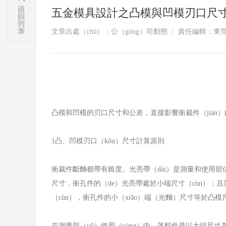
五金模具設計之凸模與凹模刃口尺寸的
文章出處（chù）：公（gōng）司動態
責任編輯：東莞
凸模和凹模的刃口尺寸和公差，直接影響衝裁件（jià
1
凸、凹模刃口（kǒu）尺寸計算原則
衝裁件斷麵都帶有錐度。光亮帶（dài）是測量和使用部位（wè
尺寸，衝孔件的（de）光亮帶處於小端尺寸（cùn）；且落
（cùn），衝孔件的小（xiǎo）端（光麵）尺寸等於凸模
在測量與（yǔ）使用（yòng）中，落料件是以大端尺