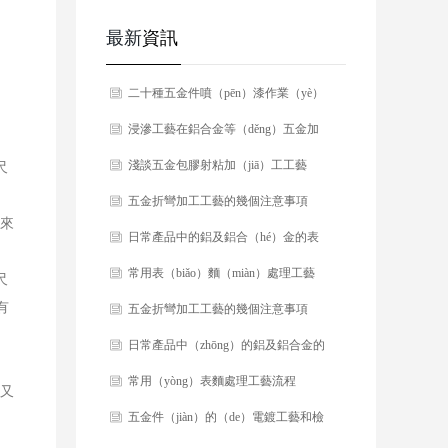
最新
資訊
​二十種五金件噴（pēn）漆作業（yè）
中常（cháng）見的缺陷（xiàn）及處
​浸滲工藝在鋁合金等（děng）五金加
理方法！
工中的應用
​​淺談五金包膠射粘加（jiā）工工藝
尺
​五金折彎加工工藝的幾個注意事項
寸來
​日常產品中的鋁及鋁合（hé）金的表
麵加工工藝
​常用表（biǎo）麵（miàn）處理工藝
尺
有
流程（chéng）
​五金折彎加工工藝的幾個注意事項
​​日常產品中（zhōng）的鋁及鋁合金的
表麵加工工藝
​​常用（yòng）表麵處理工藝流程
，又
​五金件（jiàn）的（de）電鍍工藝和檢