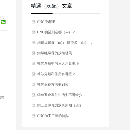
精選（xuǎn）
文章
16
CNC後處理
CNC的區別在哪（nǎ）？
銅螺絲螺母（mǔ）-懂得多（duō），
好選擇（zé）！
銅螺絲螺母的技術發展
軸芯運轉中的三大注意事項
軸芯分類和作用有哪些？
軸芯保養方法要到位
鑄造五金零件生活中不可缺少
）端
銅五金件可謂眾所周知（zhī）
CNC加工工藝的特點