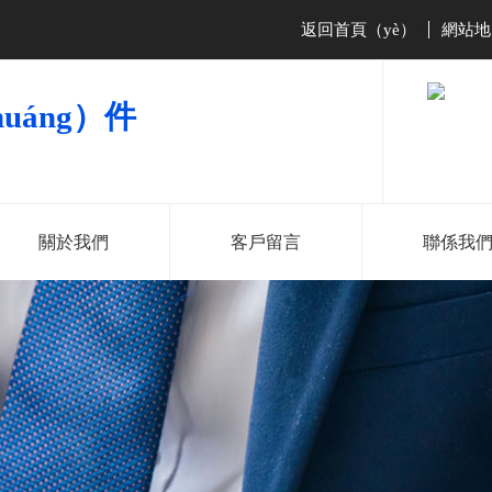
返回首頁（yè）
網站地
|
uáng）件
關於我們
客戶留言
聯係我
181-2286-
138-2527-