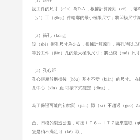
（
1
）落料
設工件的尺寸（cùn）為
D-
Δ ，根據計算原則（zé）
（yú）工（gōng）件輪廓的最小極限尺寸；將凹模尺
（
2
）衝孔（kǒng）
設（shè）衝孔尺寸為
d+
Δ ，根據計算原則，衝孔時以凸
等於工件（jiàn）孔的最大極限尺寸；將凸模（mó）
（
3
）孔心距
孔心距屬於磨損後（hòu）基本不變（biàn）的尺寸。
在
孔中心（xīn）距 可按下式確定（dìng）。
為了保證可能的初始間（jiān）隙（xì）不超過（guò）
Z
凸、凹模的製造公差，可按ＩＴ６～ＩＴ７級來選取（qǔ
隻是稍不滿足可（kě）取
;