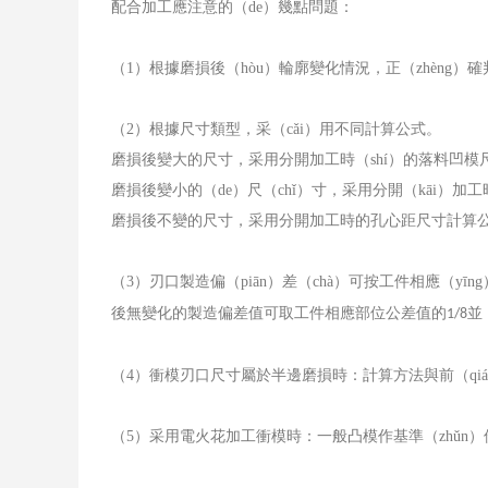
配合加工應注意的（de）幾點問題：
（
1
）根據磨損後（hòu）輪廓變化情況，正（zhèng
（
2
）根據尺寸類型，采（cǎi）用不同計算公式。
磨損後變大的尺寸，采用分開加工時（shí）的落料凹模尺
磨損後變小的（de）尺（chǐ）寸，采用分開（kāi）
磨損後不變的尺寸，采用分開加工時的孔心距尺寸計算
（
3
）刃口製造偏（piān）差（chà）可按工件相應（yīn
後無變化的製造偏差值可取工件相應部位公差值的
並
1/8
（
4
）衝模刃口尺寸屬於半邊磨損時：計算方法與前（qiá
（
5
）采用電火花加工衝模時：一般凸模作基準（zhǔn