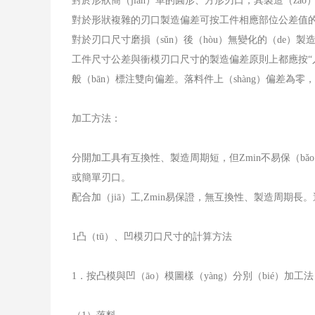
對於形狀簡（jiǎn）單的圓形、方形刃口，其製造（zà
對於形狀複雜的刃口製造偏差可按工件相應部位公差值
對於刃口尺寸磨損（sǔn）後（hòu）無變化的（de）製
工件尺寸公差與衝模刃口尺寸的製造偏差原則上都應按
般（bān）標注雙向偏差。落料件上（shàng）偏差為零
加工方法：
分開加工具有互換性、製造周期短，但
Zmin
不易保（bǎ
或簡單刃口。
配合加（jiā）工
,Zmin
易保證，無互換性、製造周期長。適
1
凸（tū）、凹模刃口尺寸的計算方法
1
．按凸模與凹（āo）模圖樣（yàng）分別（bié）加工法