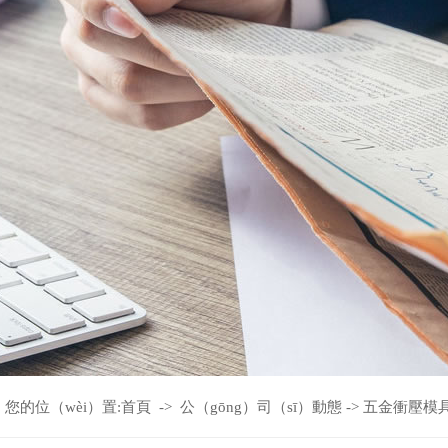
您的位（wèi）置:
首頁
->
公（gōng）司（sī）動態
->
五金衝壓模具