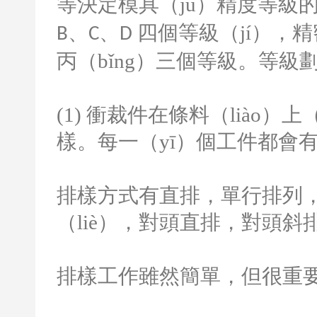
等決定模具（jù）精度等級
、
、
四個等級（jí），精
B
C
D
丙（bǐng）三個等級。等級
(1)
衝裁件在條料（liào）上
樣。每一（yī）個工件都會有
排樣方式有直排，單行排列，
（liè），對頭直排，對頭斜
排樣工作雖然簡單，但很重