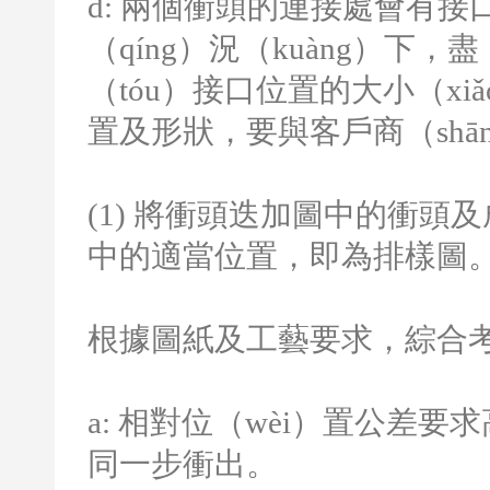
d:
兩個衝頭的連接處會有接口
（qíng）況（kuàng）下，盡
（tóu）接口位置的大小（x
置及形狀，要與客戶商（shā
(1)
將衝頭迭加圖中的衝頭及成
中的適當位置，即為排樣圖
根據圖紙及工藝要求，綜合
a:
相對位（wèi）置公差要
同一步衝出。