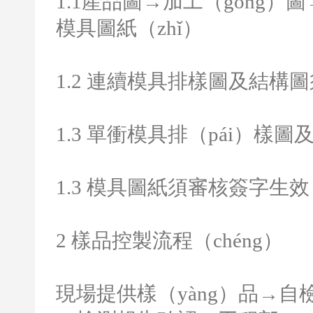
1.1
產品圖→加工（gōng）
模具圖紙（zhǐ）
1.2
連續模具排樣圖及結構圖
1.3
單衝模具排（pái）樣圖
1.3
模具圖紙須審核簽字生效
2
樣品控製流程（chéng）
現場提供樣（yàng）品
→自