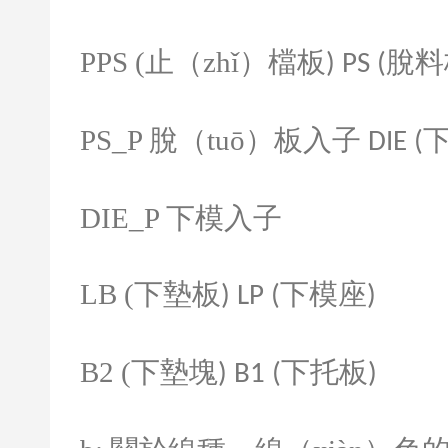
PPS (
止（zhǐ）檔板
脫料
) PS (
PS_P
脫（tuō）板入子
下
DIE (
DIE_P
下模入子
LB (
下墊板
下模座
) LP (
)
B2 (
下墊塊
下托板
) B1 (
)