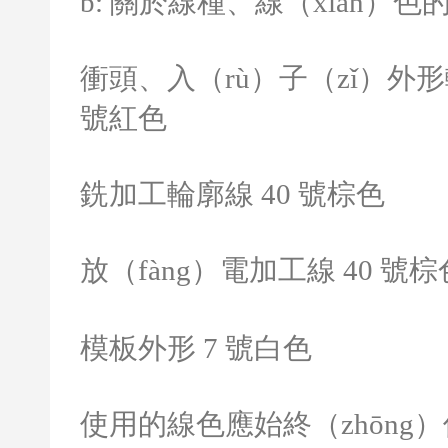
b:
關於線種、線（xiàn）色
衝頭、入（rù）子（zǐ）外形
號紅色
銑加工輪廓線
40
號棕色
放（fàng）電加工線
40
號棕
模板外形
7
號白色
使用的線色應始終（zhōng