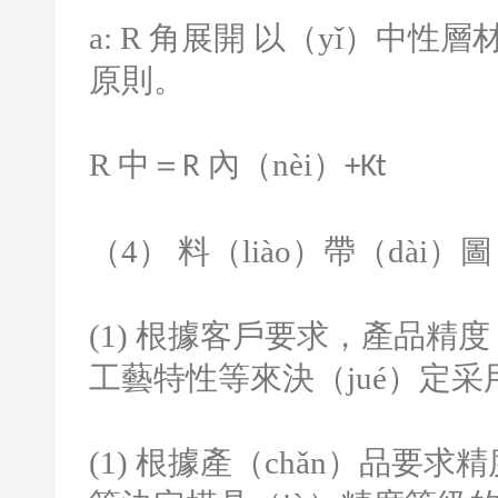
a: R
角展開 以（yǐ）中性層材
原則。
R
中＝
內（nèi）
R
+Kt
（
4
） 料（liào）帶（dài
(1)
根據客戶要求，產品精度
工藝特性等來決（jué）定
(1)
根據產（chǎn）品要求