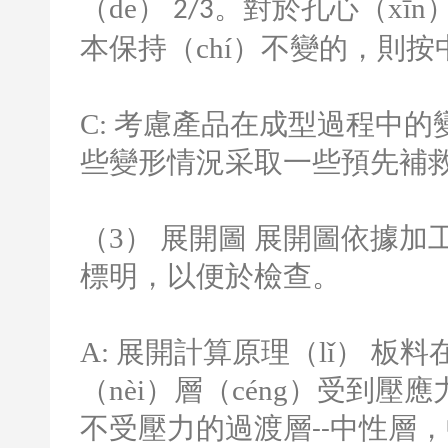
（de）
。對於孔心（xīn
2/3
本保持（chí）不變的，則按
C:
考慮產品在成型過程中的變（
些變形情況采取一些預先補
（
3
） 展開圖 展開圖依據加
標明，以便於檢查。
A:
展開計算原理（lǐ） 板
（nèi）層（céng）受到
不受壓力的過渡層
中性層，
--