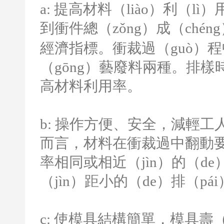
a:
提高材料（liào）利（lì）
到衝件總（zǒng）成（chén
經濟指標。衝裁過（guò）
（gōng）藝廢料兩種。排樣
高材料利用率。
b:
操作方便、安全，減輕工人勞
而言，材料在衝裁過中翻動要少
率相同或相近（jìn）的（d
（jìn）距小的（de）排（pá
c:
使模具結構簡單，模具壽（s