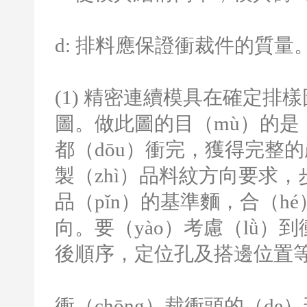
d:
排料應保證衝裁件的質量
(1)
精密連續模具在確定排樣圖
圖。做此圖的目（mù）的是（s
都（dōu）衝完，獲得完整
製（zhì）品料紋方向要求，
品（pǐn）的基準麵，合（hé
向。要（yào）考慮（lǜ）
後順序，定位孔及搭邊位置
衝（chōng）裁衝頭的（de