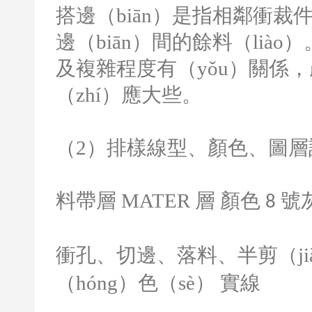
搭邊（biān）是指相鄰衝裁
邊（biān）間的餘料（lià
及複雜程度有（yǒu）關係
（zhí）應大些。
（
2
）排樣線型、顏色、圖層
料帶層
MATER
層 顏色
號
8
衝孔、切邊、落料、半剪（ji
（hóng）色（sè） 實線