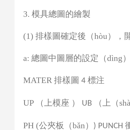
3.
模具總圖的繪製
(1)
排樣圖確定後（hòu），
a:
總圖中圖層的設定（dìng
MATER
排樣圖
標注
4
UP
（上模座 ）
（上（sh
UB
PH (
公夾板（bǎn）
) PUNCH