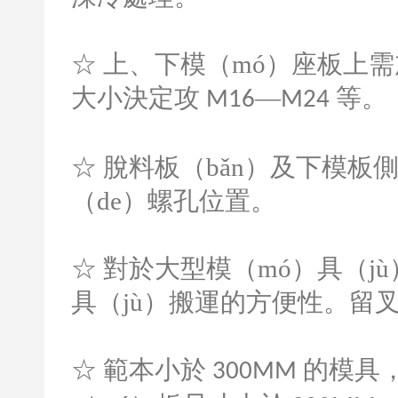
☆ 上、下模（mó）座板上需
大小決定攻
—
等。
M16
M24
☆ 脫料板（bǎn）及下模
（de）螺孔位置。
☆ 對於大型模（mó）具（j
具（jù）搬運的方便性。留
☆ 範本小於
的模具
300MM