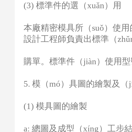
(3)
標準件的選（xuǎn）用
本廠精密模具所（suǒ）使
設計工程師負責出標準（zhǔ
購單。標準件（jiàn）使
5.
模（mó）具圖的繪製及（j
(1)
模具圖的繪製
a:
總圖及成型（xíng）工步