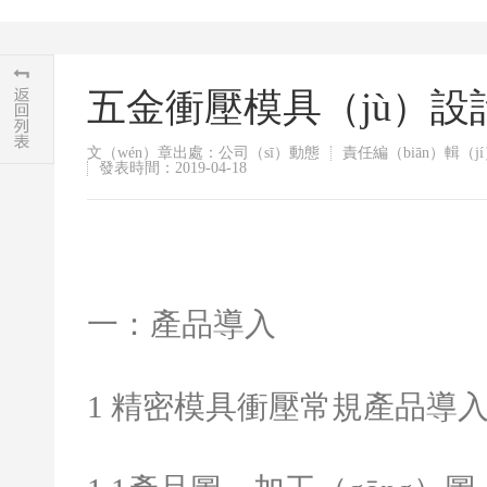
五金衝壓模具（jù）
文（wén）章出處：公司（sī）動態
責任編（biān）輯（
發表時間：2019-04-18
一：產品導入
1
精密模具衝壓常規產品導