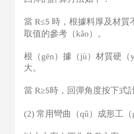
當
R
≤
時，根據料厚及材質不
5
取值的參考（kǎo）。
根（gēn）據（jù）材質硬
大。
當
R
≥
時，回彈角度按下式
5
(2)
常用彎曲（qǔ）成形工（