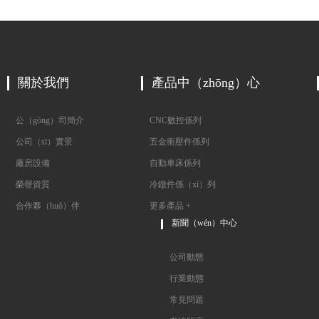
關於我們
產品中（zhōng）心
公（gōng）司簡介
CNC數控係列
公司（sī）實景
五金衝壓件係列
廠房設備
自動車床係列
榮譽資質
冷鐓件係（xì）列
合作夥（huǒ）伴
更多產品 +
新聞（wén）中心
公司動態
行業動態
常見問題