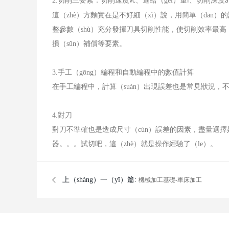
2.
切削三要素：切削速度
、進給（gěi）量
、切削深度
vc
f
a
這（zhè）方麵實在是不好細（xì）說，用簡單（dān）
整參數（shù）充分發揮刀具切削性能，使切削效率最高，加
損（sǔn）補償等要素。
3.
手工（gōng）編程和自動編程中的數值計算
在手工編程中，計算（suàn）出現誤差也是常見狀況，不過現
4.
對刀
對刀不準確也是造成尺寸（cùn）誤差的因素，盡量選擇
器。。。試切吧，這（zhè）就是操作經驗了（le）。
上（shàng）一（yī）篇:
機械加工基礎-車床加工