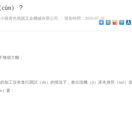
cùn）？
市小猪黄色视频五金機械有限公司
發表時間：2019-07-29
以下幾個方麵：
加工沒有進行調試（shì）的情況下，會出現機（jī）床本身所（suǒ）
n）素：