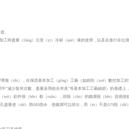
）提。
工時盡量（liàng）注意（yì）冷卻（què）液的使用，以及在進行在位
致（zhì），在保證基本加工（gōng）工藝（如銑削（xuē）數控加工的
使用中“減少裝夾次數，盡量采用組合夾具”等基本加工工藝細節）的基礎上
wéi）鋁件很（hěn）軟（ruǎn），排除（chú）的鐵屑很（hěn）容易使
盡量使（shǐ）用
指令，使鐵屑可以排出，而（ér）不是
指（zhǐ
G83
G73