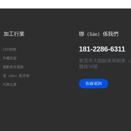
加工行業
聯（lián）係我們
181-2286-6311
LED燈飾
手機支架
東莞市大朗鎮黃草朗東（d
勝路56號
電動車充電樁
電（diàn）動牙刷
在線谘詢
汽車生產