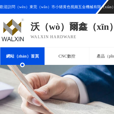
歡迎訪問（wèn）東莞（wǎn）市小猪黄色视频五金機械有限（xiàn
沃（wò）爾鑫（xīn
WALXIN HARDWARE
網站（zhàn）首頁
CNC數控
產品（pǐ