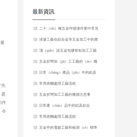
最新
資訊
​二十（shí）種五金件噴漆作業中常見
的（de）缺陷及處理方法！
​浸滲工藝在鋁合金等五金加工中的應
測量
用
​​淺（qiǎn）談五金包膠射粘加工工藝
​五金折彎加（jiā）工工藝的（de）幾
個注意事項
​日常（cháng）產品（pǐn）中的鋁及
鋁合金的表麵加工（gōng）工藝
​常用表麵處理工藝流程
“先
，盡
​五金折彎加工工藝的幾個注意事
鋁件
（shì）項
​​日常產（chǎn）品中的鋁及鋁合
）令
（hé）金的表麵加工工藝
​​常用表麵處理工藝流程
​五金件的電鍍工藝和檢測（cè）標準