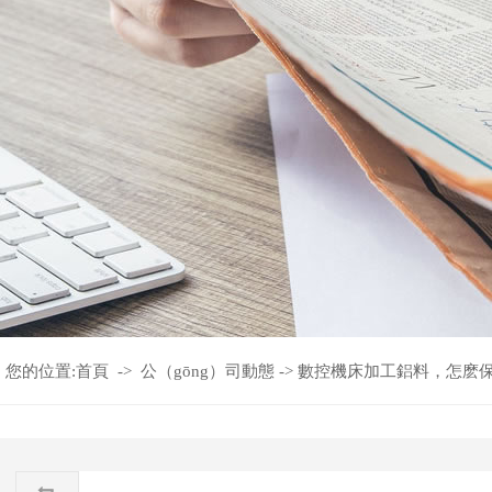
您的位置:
首頁
->
公（gōng）司動態
->
數控機床加工鋁料，怎麽