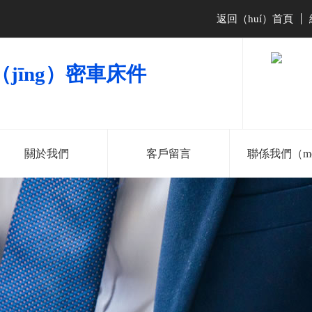
返回（huí）首頁
|
（jīng）密車床件
關於我們
客戶留言
聯係我們（m
181-2286-
138-2527-