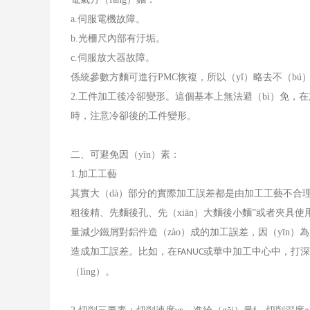
a.
伺服電機故障。
b.
光柵尺內部有汙垢。
c.
伺服放大器故障。
係統參數方麵可進行
PMC
恢複，所以（yǐ）略去不（bú
2.
工件加工後冷卻變形。這個基本上無法避（bì）免，在加
時，注意冷卻後的工件變形。
二、可避免因（yīn）素：
1.
加工工藝
其實大（dà）部分的實際加工誤差都是由加工工藝不合理導
粗後精、先麵後孔、先（xiān）大麵後小麵”或者夾具
量減少鐵屑對鋁件造（zào）成的加工誤差，因（yīn）為（
造成加工誤差。比如，在
或華中加工中心中，打深孔
FANUC
（lìng）。