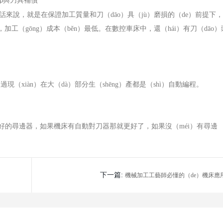
與刀具補償
p
的話來說，就是在保證加工質量和刀（dāo）具（jù）磨損的（de）前提下
工（gōng）成本（běn）最低。在數控車床中，還（hái）有刀（dāo）
（xiàn）在大（dà）部分生（shēng）產都是（shì）自動編程。
好的尋邊器，如果機床有自動對刀器那就更好了，如果沒（méi）有尋邊
下一篇:
機械加工工藝師必懂的（de）機床應