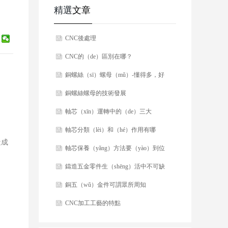
精選
文章
CNC後處理
CNC的（de）區別在哪？
銅螺絲（sī）螺母（mǔ）-懂得多，好
選擇！
銅螺絲螺母的技術發展
軸芯（xīn）運轉中的（de）三大
（dà）注意事項
軸芯分類（lèi）和（hé）作用有哪
造成
些？
軸芯保養（yǎng）方法要（yào）到位
鑄造五金零件生（shēng）活中不可缺
少
銅五（wǔ）金件可謂眾所周知
CNC加工工藝的特點