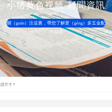
小猪黄色视频·新聞資訊
關（guān）注這裏，帶您了解更（gèng）多五金配
件知識
保證尺寸？