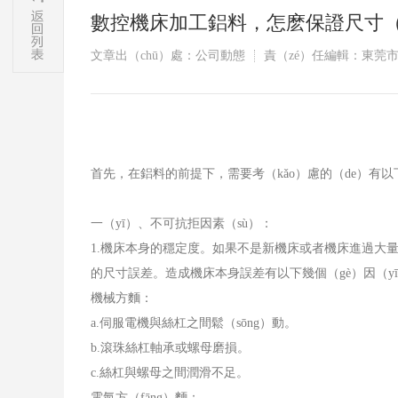
數控機床加工鋁料，怎麽保證尺寸（
文章出（chū）處：公司動態
責（zé）任編輯：東莞
首先，在鋁料的前提下，需要考（kǎo）慮的（de）有
一（yī）、不可抗拒因素（sù）：
1.
機床本身的穩定度。如果不是新機床或者機床進過大量的
的尺寸誤差。造成機床本身誤差有以下幾個（gè）因（yī
機械方麵：
a.
伺服電機與絲杠之間鬆（sōng）動。
b.
滾珠絲杠軸承或螺母磨損。
c.
絲杠與螺母之間潤滑不足。
電氣方（fāng）麵：