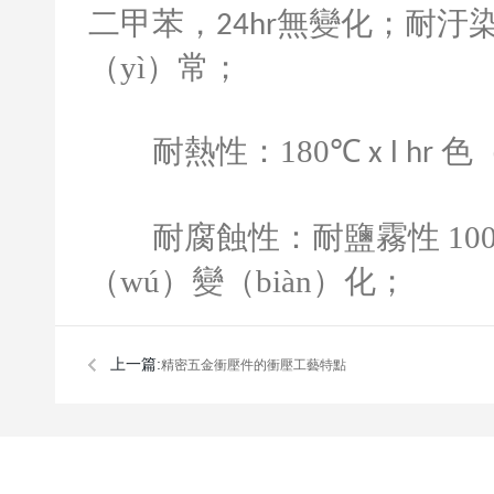
二甲苯，
無變化；耐汙染
24hr
（yì）常；
耐熱性：
180
℃
色
x l hr
耐腐蝕性：耐鹽霧性
100
（wú）變（biàn）化；
上一篇:
​精密五金衝壓件的衝壓工藝特點