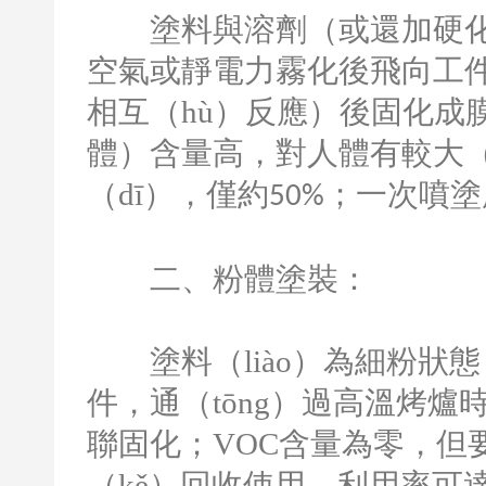
塗料與溶劑（或還加硬化劑
空氣或靜電力霧化後飛向工件
相互（hù）反應）後固化成
體）含量高，對人體有較大（
（dī），僅約
；一次噴塗
50%
二、粉體塗裝：
塗料（liào）為細粉狀態，
件，通（tōng）過高溫烤爐
聯固化；
VOC
含量為零，但要
（kě）回收使用，利用率可