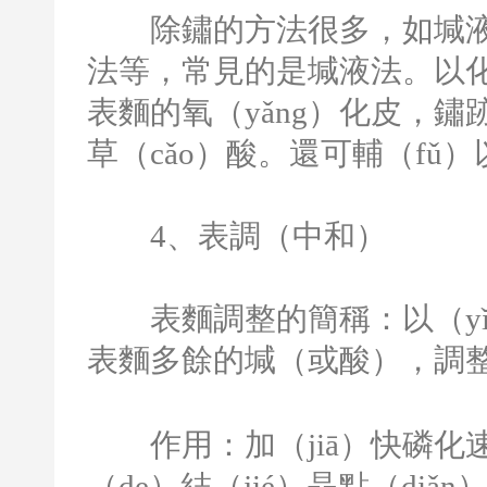
除鏽的方法很多，如堿液法
法等，常見的是堿液法。以化學
表麵的氧（yǎng）化皮，鏽
草（cǎo）酸。還可輔（fǔ）
4
、表調（中和）
表麵調整的簡稱：以（yǐ
表麵多餘的堿（或酸），調
作用：加（jiā）快磷化
（de）結（jié）晶點（diǎn