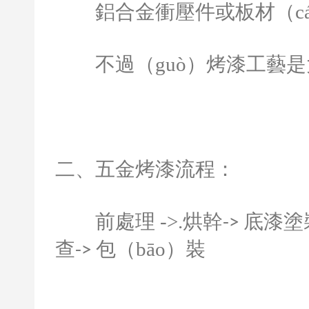
鋁合金衝壓件或板材（cá
不過（guò）烤漆工藝是
二、五金烤漆流程：
前處理
->.
烘幹
底漆塗
->
查
包（bāo）裝
->