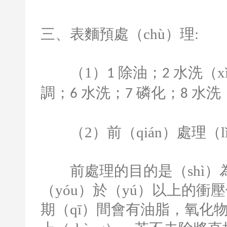
三、表麵預處（chù）理
:
（
1
）
除油；
水洗（x
1
2
調；
水洗；
磷化；
水洗
6
7
8
（
2
）前（qián）處理（
前處理的目的是（shì）為
（yóu）於（yú）以上的衝
期（qī）間會有油脂，氧化