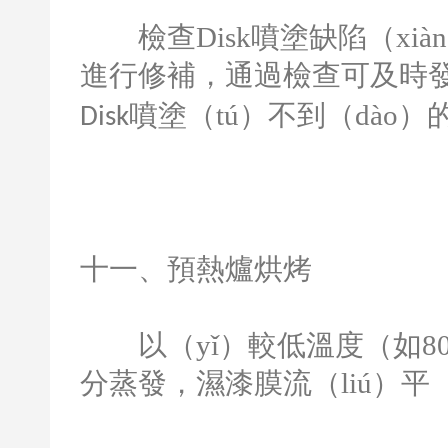
檢查
Disk
噴塗缺陷（xià
進行修補，通過檢查可及時
噴塗（tú）不到（dào）
Disk
十一、預熱爐烘烤
以（yǐ）較低溫度（如
8
分蒸發，濕漆膜流（liú）平