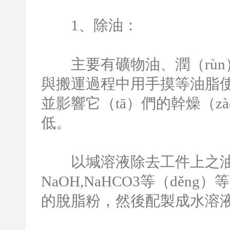
1
、除油：
主要有礦物油、潤（rùn
與搬運過程中用手摸等油脂
並影響它（tā）們的幹燥（z
低。
以堿溶液除去工件上之油汙
NaOH,NaHCO3
等（děng）
的脫脂粉，然後配製成水溶