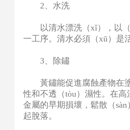
2
、水洗
以清水漂洗（xǐ），以（
一工序。清水必須（xū）是活
3
、除鏽
黃鏽能促進腐蝕產物在塗（
性和不透（tòu）濕性。在高
金屬的早期損壞，鬆散（sà
起脫落。