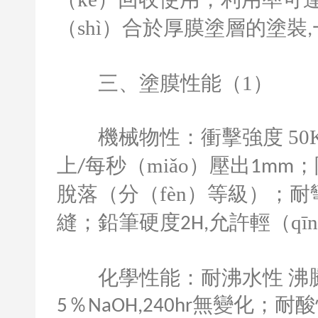
（shì）合於厚膜塗層的塗裝
,
三、塗膜性能（
1
）
機械物性：衝擊強度
50
上
每秒（miǎo）壓出
；
/
1mm
脫落（分（fèn）等級）；
縫；鉛筆硬度
允許輕（qī
2H,
化學性能：耐沸水性
沸
％
無變化；耐酸
5
NaOH,240hr