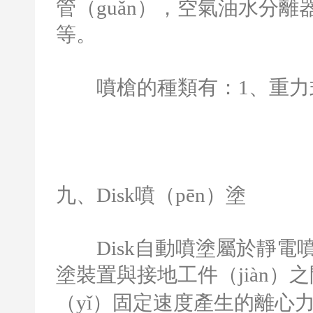
管（guǎn），空氣油水分離
等。
噴槍的種類有：
1
、重力
九、
Disk
噴（pēn）塗
Disk
自動噴塗屬於靜電噴
塗裝置與接地工件（jiàn
（yǐ）固定速度產生的離心