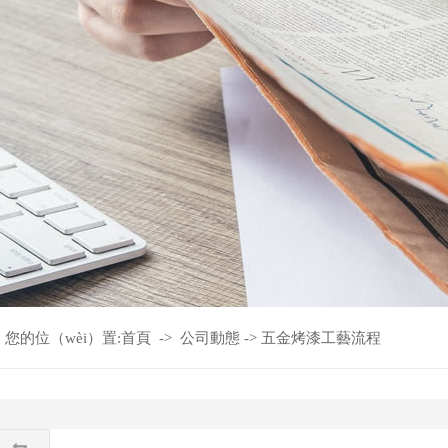
您的位（wèi）置:
首頁
->
公司動態
->
​五金烤漆工藝流程