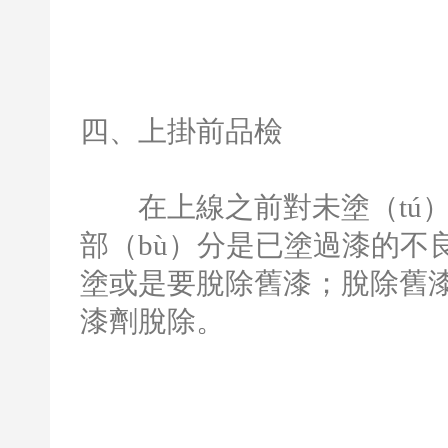
四、上掛前品檢
在上線之前對未塗（tú）
部（bù）分是已塗過漆的不
塗或是要脫除舊漆；脫除舊
漆劑脫除。