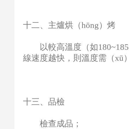
十二、主爐烘（hōng）烤
以較高溫度（如
180~185
線速度越快，則溫度需（xū
十三、品檢
檢查成品；