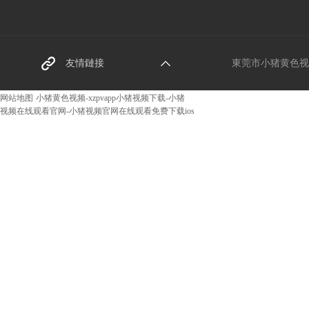
東莞螺絲（sī）廠家
友情鏈接
東莞市小猪黄色视频五
阿裏（lǐ）巴巴網（wǎn
网站地图
小猪黄色视频-xzpvapp小猪视频下载-小猪
视频在线观看官网-小猪视频官网在线观看免费下载ios
g）址（zhǐ）