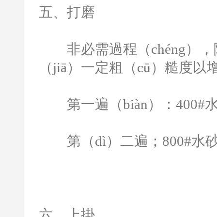
五、打磨
非必需過程（chéng），
（jiā）一定粗（cū）糙度以
第一遍（biàn）：
400#
水
第（dì）二遍；
800#
水
六、上掛