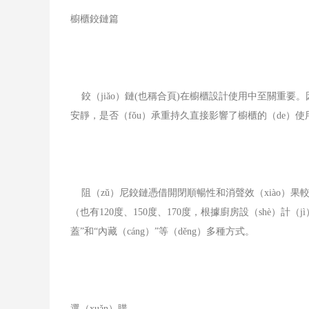
櫥櫃鉸鏈篇
鉸（jiǎo）鏈(也稱合頁)在櫥櫃設計使用中至關重
安靜，是否（fǒu）承重持久直接影響了櫥櫃的（de）使
阻（zǔ）尼鉸鏈憑借開閉順暢性和消聲效（xiào）果
（也有120度、150度、170度，根據廚房設（shè）計
蓋”和“內藏（cáng）”等（děng）多種方式。
選（xuǎn）購