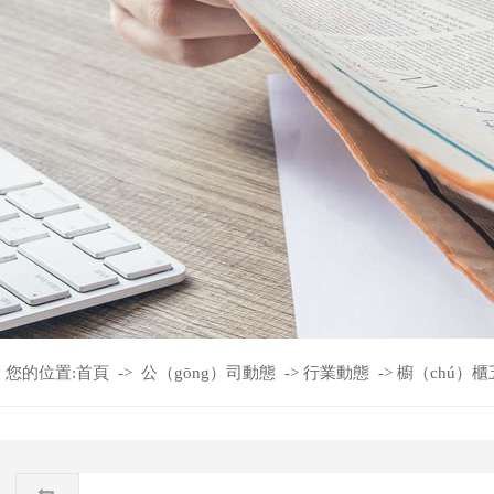
您的位置:
首頁
->
公（gōng）司動態
->
行業動態
->
​櫥（chú）