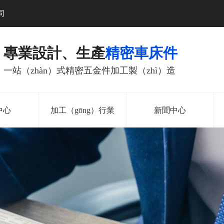
司
專業設計、生產
精密車床件
一站（zhàn）式精密五金件加工製（zhì）造
中心
加工（gōng）行業
新聞中心