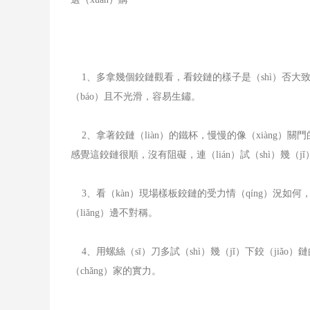
1、多拿幾個鉸鏈觀看，看鉸鏈的樣子是（shì）否大致（
（báo）且不光滑，容易生鏽。
2、拿著鉸鏈（liàn）的鐵杯，慢慢的像（xiàng）關門
感覺這鉸鏈很順，沒有阻礙，連（lián）試（shì）幾（
3、看（kàn）現場樣板鉸鏈的受力情（qíng）況如何，
（liǎng）邊不對稱。
4、用螺絲（sī）刀多試（shì）幾（jǐ）下鉸（jiǎ
（chǎng）家的實力。