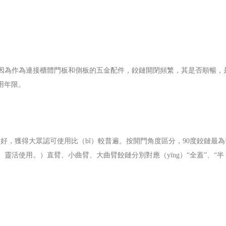
要。因為作為連接櫃體門板和側板的五金配件，鉸鏈開閉頻繁，其是否順暢，
用年限。
較好，獲得大眾認可使用比（bǐ）較普遍。按開門角度區分，90度鉸鏈最為
（jì）靈活使用。）直臂、小曲臂、大曲臂餃鏈分別對應（yīng）“全蓋”、“半