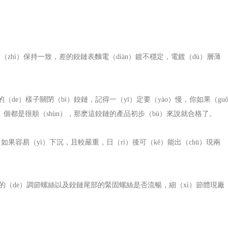
zhì）保持一致，差的鉸鏈表麵電（diàn）鍍不穩定，電鍍（dù）層薄
的（de）樣子關閉（bì）鉸鏈，記得一（yī）定要（yào）慢，你如果（gu
jǐ）個都是很順（shùn），那麽這鉸鏈的產品初步（bù）來說就合格了。
如果容易（yì）下沉，且較嚴重，日（rì）後可（kě）能出（chū）現兩
o）鏈的（de）調節螺絲以及鉸鏈尾部的緊固螺絲是否流暢，細（xì）節體現廠