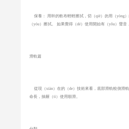
保養： 用幹的軟布輕輕擦拭，切（qiē）勿用（yòng）酸
（yóu）擦拭。 如果覺得（dé）使用開始有（yǒu）聲
滑軌篇
從現（xiàn）在的（de）技術來看，底部滑軌較側滑
命長，抽屜（tì）使用順滑。
分類