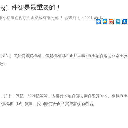
íng）件卻是最重要的！
市小猪黄色视频五金機械有限公司
發表時間：2021-09-14
（shào）了如何選購櫥櫃，但是櫥櫃可不止那些哦~五金配件也是非常重
吧~
拉籃、拉手、碗籃、調味籃等等，大部分的配件都是按件來算錢的。根據五金
價格和（hé）質量，找到最符合自己實際需求的產品。