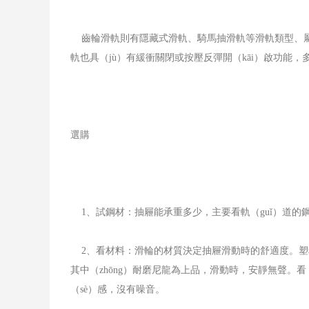
齒輪滑軌則有隱藏式滑軌、騎馬抽滑軌等滑軌類型、屬
軌也具（jù）有緩衝關閉或按壓反彈開（kāi）啟功能
選購
1、試鋼材：抽屜能承重多少，主要看軌（guǐ）道的鋼
2、看材料：滑輪的材質決定抽屜滑動時的舒適度。塑料滑
其中（zhōng）耐磨尼龍為上品，滑動時，安靜無聲。看
（sè）感，沒有噪音。