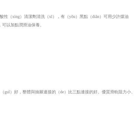
性（xìng）清潔劑清洗（xǐ），有（yǒu）黑點（diǎn）可用少許煤油
音，可以加點潤滑油保養。
軌（guǐ）好，整體與抽屜連接的（de）比三點連接的好。優質滑軌阻力小