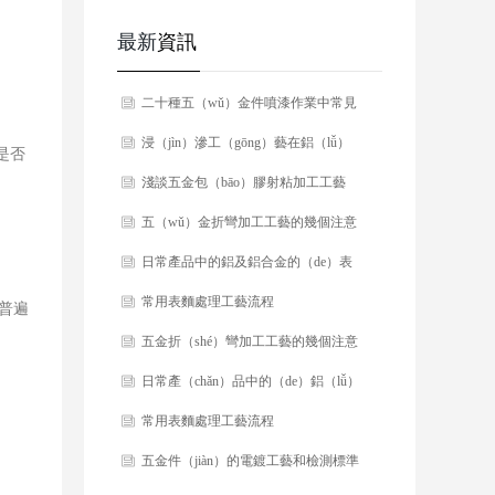
最新
資訊
​二十種五（wǔ）金件噴漆作業中常見
的缺陷及處（chù）理方（fāng）法
​浸（jìn）滲工（gōng）藝在鋁（lǚ）
是否
（fǎ）！
合金等五金加（jiā）工中的應用
​​淺談五金包（bāo）膠射粘加工工藝
​五（wǔ）金折彎加工工藝的幾個注意
事項
​日常產品中的鋁及鋁合金的（de）表
麵（miàn）加工工藝
​常用表麵處理工藝流程
普遍
​五金折（shé）彎加工工藝的幾個注意
事項
​​日常產（chǎn）品中的（de）鋁（lǚ）
及鋁合金的表麵加工工藝
​​常用表麵處理工藝流程
​五金件（jiàn）的電鍍工藝和檢測標準