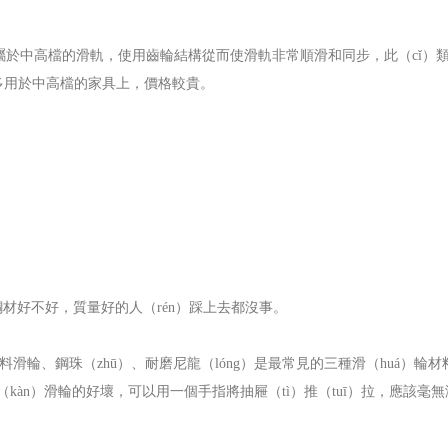
於中高檔的滑軌，使用齒輪結構從而使滑軌非常順滑和同步，此（cǐ）
，多用於中高檔的家具上，價格較貴。
材好不好，質量好的人（rén）踩上去都沒事。
輪、鋼珠（zhū）、耐磨尼龍（lóng）是最常見的三種滑（huá）輪材
（kàn）滑輪的好壞，可以用一個手指將抽屜（tì）推（tuī）拉，應該毫無