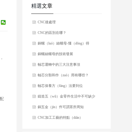
精選
文章
CNC後處理
CNC的區別在哪？
銅螺（luó）絲螺母-懂（dǒng）得
多，好選擇！
銅螺絲螺母的技術發展
要，
軸芯運轉中的三大注意事項
軸芯分類和作（zuò）用有哪些？
軸芯保養方（fāng）法要到位
鑄造五（wǔ）金零件生活中不可缺少
配
銅五金（jīn）件可謂眾所周知
CNC加工工藝的特點（diǎn）