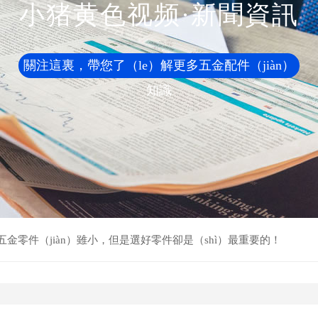
小猪黄色视频·新聞資訊
關注這裏，帶您了（le）解更多五金配件（jiàn）
知識
櫃五金零件（jiàn）雖小，但是選好零件卻是（shì）最重要的！