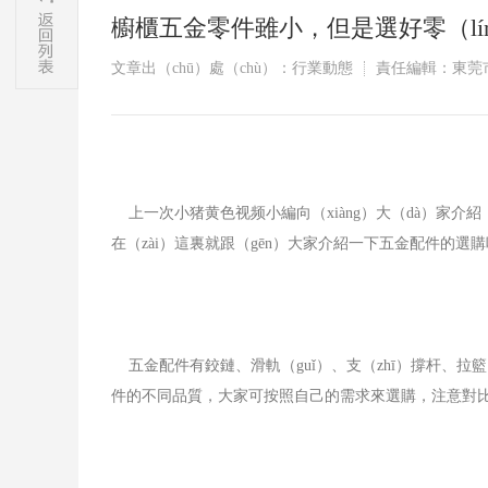
​櫥櫃五金零件雖小，但是選好零（l
文章出（chū）處（chù）：行業動態
責任編輯：東莞
上一次小猪黄色视频小編向（xiàng）大（dà）家介紹
在（zài）這裏就跟（gēn）大家介紹一下五金配件的選購
五金配件有鉸鏈、滑軌（guǐ）、支（zhī）撐杆、
件的不同品質，大家可按照自己的需求來選購，注意對比