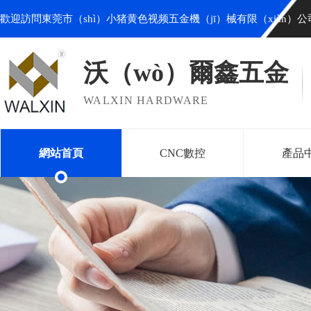
歡迎訪問東莞市（shì）小猪黄色视频五金機（jī）械有限（xiàn）公
沃（wò）爾鑫五金
WALXIN HARDWARE
網站首頁
CNC數控
產品