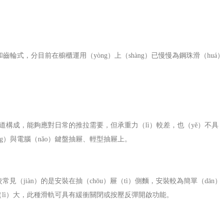
式，分目前在櫥櫃運用（yòng）上（shàng）已慢慢為鋼珠滑（huá
構成，能夠應對日常的推拉需要，但承重力（lì）較差，也（yě）不具
òng）與電腦（nǎo）鍵盤抽屜、輕型抽屜上。
（jiàn）的是安裝在抽（chōu）屜（tì）側麵，安裝較為簡單（dān
lì）大，此種滑軌可具有緩衝關閉或按壓反彈開啟功能。