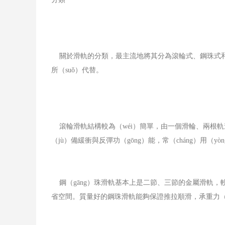
關於滑軌的分類，最主流地將其分為滾輪式、鋼珠式和齒輪
所（suǒ）代替。
滾輪滑軌結構較為（wéi）簡單，由一個滑輪、兩根軌道
（jù）備緩衝與反彈功（gōng）能，常（cháng）用（y
鋼（gāng）珠滑軌基本上是二節、三節的金屬滑軌，較常見
省空間。質量好的鋼珠滑軌能夠保證推拉順滑，承重力（