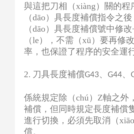
與這把刀相（xiàng）關的
（dāo）具長度補償指令之
（dāo）具長度補償號中修改
（le），不需（xū）要再修改
率，也保證了程序的安全運行（
2.
刀具長度補償
、
、
G43
G44
係統規定除（chú）
Z
軸之外
補償，但同時規定長度補償
進行切換，必須先取消（xiāo
償。