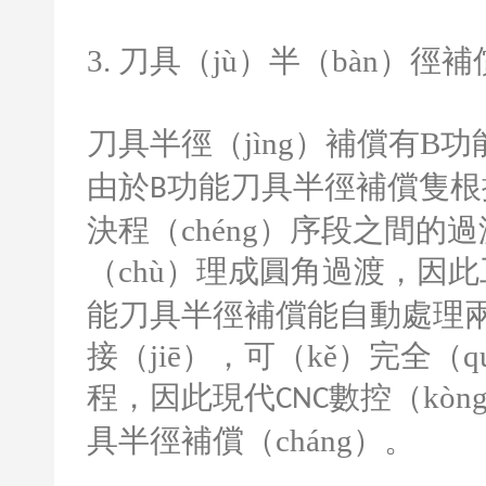
3.
刀具（jù）半（bàn）徑補
刀具半徑（jìng）補償有
B
功
由於
功能刀具半徑補償隻根
B
決程（chéng）序段之間的
（chù）理成圓角過渡，因此
能刀具半徑補償能自動處理兩
接（jiē），可（kě）完全（q
程，因此現代
數控（kòn
CNC
具半徑補償（cháng）。