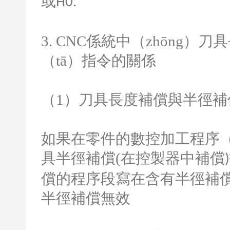
或
H0.
3. CNC
係統中（zhōng）刀
（tā）指令的關係
（
1
）刀具長度補償與半徑補償
如果在零件的數控加工程序（
具半徑補償
(
在控製器中補償
)
償的程序段寫在含有半徑補償
半徑補償無效