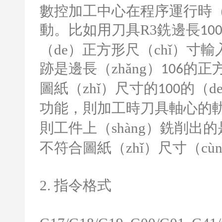
數控加工中心在程序運行時（
動。比如用刀具
R3
銑邊長
10
（de）正方形尺（chǐ）寸輸
跡是邊長（zhǎng）
的正
106
圖紙（zhǐ）尺寸的
的（d
100
功能，則加工時刀具軸心的軌跡
則工件上（shàng）銑削出的
不符合圖紙（zhǐ）尺寸（cù
2.
指令格式