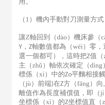
用。
（
1
）機內手動對刀測量方式
讓
Z
軸回到（dào）機床參（
，
軸數值都為（wéi）零
Y
Z
選一個都可），這時把
值（
Z
主（zhǔ）軸依次確定（dìn
標係（xì）中的
平麵相接
Zo
（jù）前端
在
方（fāng）
)
Z
離值作為長度補償值，即（jí
坐標係（xì）的
坐標值直（z
Z