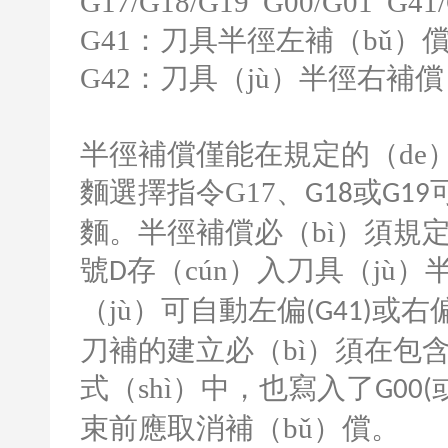
G17/G18/G19 G00/G01 G41
G41
：刀具半徑左補（bǔ）
G42
：刀具（jù）半徑右補償（
半徑補償僅能在規定的（de）
麵選擇指令
G17
、
或
G18
G19
麵。半徑補償必（bì）須規定補
號
存（cún）入刀具（jù
D
（jù）可自動左偏
或右
(G41)
刀補的建立必（bì）須在包
式（shì）中，也寫入了
G00(
束前應取消補（bǔ）償。