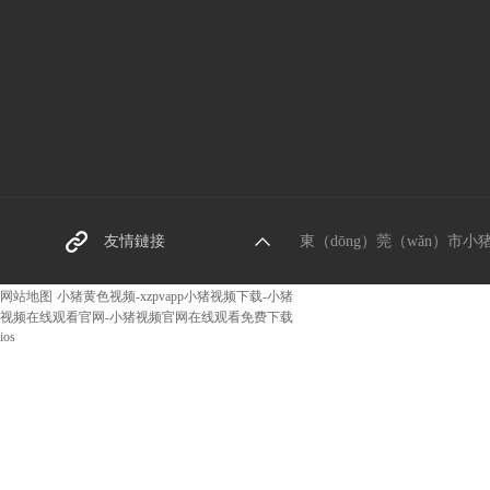
東莞螺絲廠家
友情鏈接
東（dōng）莞（wǎn）市小猪黄
阿裏巴巴網址
网站地图
小猪黄色视频-xzpvapp小猪视频下载-小猪
视频在线观看官网-小猪视频官网在线观看免费下载
ios