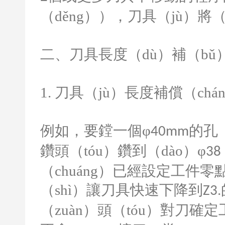
（děng）），刀具（jù）將（
二、刀具長度（dù）補（bǔ
1.
刀具（jù）長度補償（chá
例如，要鏜一個
φ
的孔
40mm
鑽頭（tóu）鑽到（dào）φ
38
（chuáng）已經設定工件
（shì）讓刀具快速下降到
Z3.
（zuàn）頭（tóu）對刀確