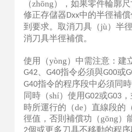
（zhōng），如果零件輪
修正存儲器
中的半徑補償
Dxx
到要求。取消刀具（jù）半徑（
消刀具半徑補償。
使用（yòng）中需注意：建
、
指令必須與
或
G42
G40
G00
G
指令的程序段中必須同時
G40
同時（shí）使用
或
，
G02
G03
時所運行的（de）直線段的
徑值，否則補償功（gōng
個或更多刀具不移動的程序
2