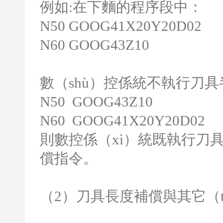
例如
:
在下麵的程序段中：
N50 GOOG41X20Y20D02
N60 GOOG43Z10
數（shù）控係統不執行刀具
N50 GOOG43Z10
N60 GOOG41X20Y20D02
則數控係（xì）統既執行刀
償指令。
（
2
）刀具長度補償與其它（