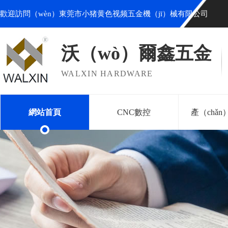
歡迎訪問（wèn）東莞市小猪黄色视频五金機（jī）械有限公司
沃（wò）爾鑫五金
WALXIN HARDWARE
網站首頁
CNC數控
產（chǎ