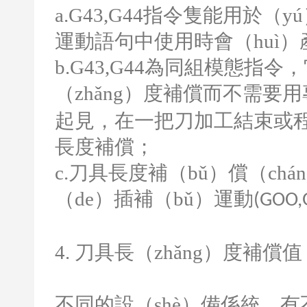
a.G43,G44
指令隻能用於（yú
運動語句中使用時會（huì
b.G43,G44
為同組模態指令，
（zhǎng）度補償而不需要用
起見，在一把刀加工結束或程
長度補償；
c.
刀具長度補（bǔ）償（chá
（de）插補（bǔ）運動
(GOO,
4.
刀具長（zhǎng）度補償值
不同的設（shè）備係統，