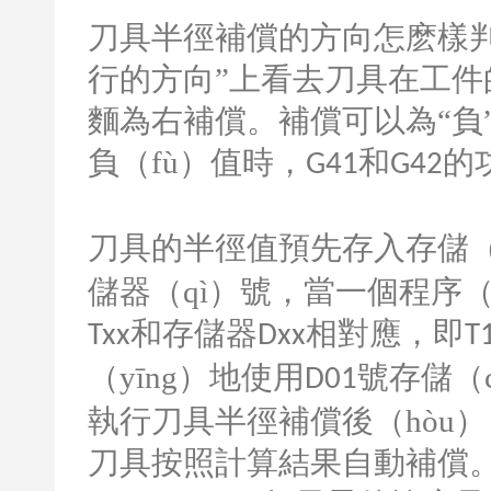
刀具半徑補償的方向怎麽樣
行的方向”上看去刀具在工
麵為右補償。補償可以為“負”
負（fù）值時，
和
的
G41
G42
刀具的半徑值預先存入存儲（
儲器（qì）號，當一個程序
和存儲器
相對應，即
Txx
Dxx
T
（yīng）地使用
號存儲（
D01
執行刀具半徑補償後（hòu）
刀具按照計算結果自動補償。