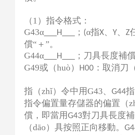
（
1
）指令格式：
G43
α
；
α指
、
、
___H___
(
X
Y
Z
償“＋”。
G44
α
；刀具長度補償
___H___
G49
或（huò）
：取消刀（
H00
指（zhǐ）令中用
G43
、
指
G44
指令偏置量存儲器的偏置（zh
償，即當用
對刀具長度補
G43
（dāo）具按照正向移動。
G4