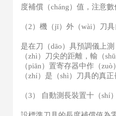
度補償（cháng）值，注意
（
2
）機（jī）外（wài）
是在刀（dāo）具預調儀上測
（zhì）刀尖的距離，輸（sh
（piān）置寄存器中作（z
（zhí）是（shì）刀具的真
（
3
） 自動測長裝置十（sh
設標準刀具的長度補償值為