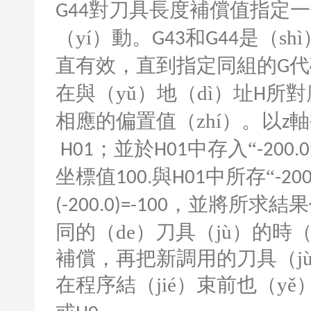
對刀具長度補償值指定一
G44
（yí）動。
和
是（sh
G43
G44
直有效，直到指定同組的
代
G
在與（yǔ）地（dì）址
所對
H
相應的偏置值（zhí）。以
軸
z
；並於
中存入“
H01
H01
-200.0
坐標值
與
中所存“
100.
H01
-200
，並將所求結果
(-200.0)=-100
同的（de）刀具（jù）的時
補償，再把新調用的刀具（jù
在程序結（jié）束前也（y