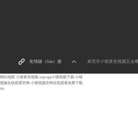
東莞螺絲廠家
友情鏈（liàn）接
東莞市小猪黄色视频五金機械有限公
阿裏巴巴網址
网站地图
小猪黄色视频-xzpvapp小猪视频下载-小猪
视频在线观看官网-小猪视频官网在线观看免费下载
ios