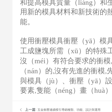
和提高模具質量（liàng）
用新的模具材料和新技術的
能。
使用衝壓模具衝壓（yā）模
工成鹽塊所需（xū）的特殊
沒（méi）有符合要求的衝模
（nán）的
沒有先進的衝模
,
,
與模具（jù）、衝壓（yā）
要素
隻能（néng）畫（huà
,
上一篇:
五金衝壓連續模引導銷種類、功能、設計與運用