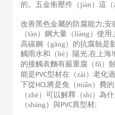
的。五金衝壓件（jiàn）這（
改善黑色金屬的防腐能力
;
安
（tàn）鋼大量（liàng）使用
,
高碳鋼（gāng）的抗腐蝕
觸雨水和（hé）陽光
在上海
,
的接觸表麵有嚴重腐（fǔ）
能是
型材在（zài）老化
PVC
下從
將是免（miǎn）費的
HCL
（zhè）可以解釋（shì）為
（shàng）與
異型材
PVC
;