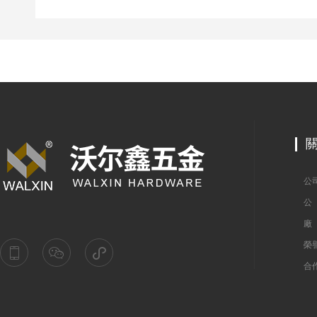
公司簡
公（
廠（c
榮譽
合作