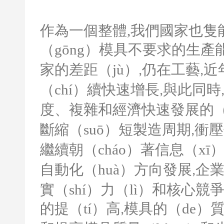
作為一個整體
,
我們國家也隻
（gōng）模具不要求的生產
家的差距（jù）
仍在工藝
近
,
,
（chí）續快速增長
與此同時
,
度、複雜和經濟快速發展的（
斷縮（suō）短製造周期
衝壓
,
繼續朝（cháo）著信息（x
自動化（huà）方向發展
企業
,
實（shí）力（lì）和核心競爭
的提（tí）高
模具的（de）質
,