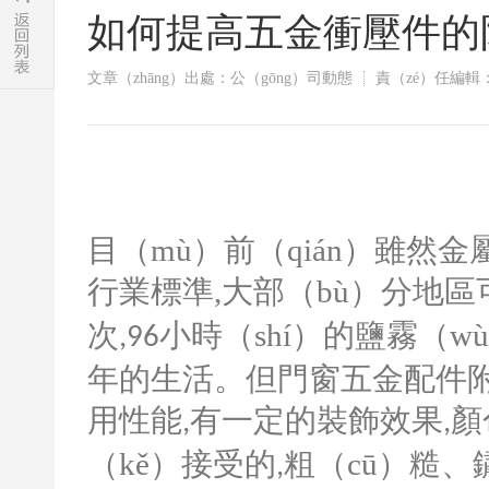
如何提高五金衝壓件的
文章（zhāng）出處：公（gōng）司動態
責（zé）任編
目（mù）前（qián）雖然金
行業標準
,
大部（bù）分地區
次
小時（shí）的鹽霧（w
,96
年的生活。但門窗五金配件附件
用性能
有一定的裝飾效果
顏
,
,
（kě）接受的
粗（cū）糙
,