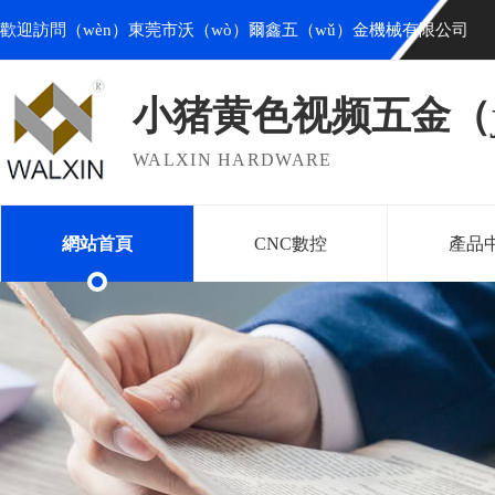
歡迎訪問（wèn）東莞市沃（wò）爾鑫五（wǔ）金機械有限公司
小猪黄色视频五金（j
WALXIN HARDWARE
網站首頁
CNC數控
產品