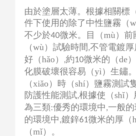
由於塗層太薄。根據相關標（b
件下使用的除了中性鹽霧（w
不少於
微米。目（mù）前
40
（wù）試驗時間
不管電鍍厚
,
好（hǎo）
約
微米的（de
,
10
化膜破壞很容易（yì）生鏽
（xiǎo）時（shí）鹽霧測
防護性能測試
根據使（shǐ
,
為三類
優秀的環境中
一般的環
:
,
的環境中
鍍鋅
微米的厚（h
,
61
（mǐ）。